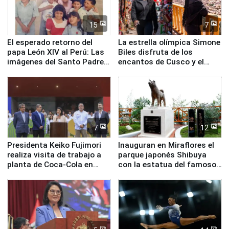
15
7
El esperado retorno del
La estrella olímpica Simone
papa León XIV al Perú: Las
Biles disfruta de los
imágenes del Santo Padre
encantos de Cusco y el
en su labor pastoral en
Valle Sagrado
nuestro país
7
12
Presidenta Keiko Fujimori
Inauguran en Miraflores el
realiza visita de trabajo a
parque japonés Shibuya
planta de Coca-Cola en
con la estatua del famoso
Pucusana
perro Hachiko