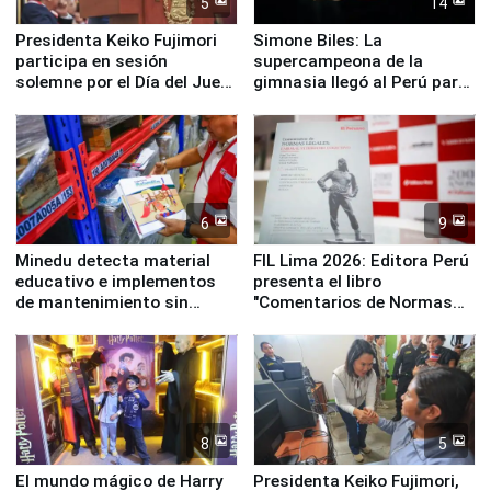
5
14
Presidenta Keiko Fujimori
Simone Biles: La
participa en sesión
supercampeona de la
solemne por el Día del Juez
gimnasia llegó al Perú para
y la Jueza
empezar cuenta regresiva a
Panamericanos Lima 2027
6
9
Minedu detecta material
FIL Lima 2026: Editora Perú
educativo e implementos
presenta el libro
de mantenimiento sin
"Comentarios de Normas
distribuir en almacenes de
Legales: Laboral Vl .
la UGEL 2
Derecho Colectivo"
8
5
El mundo mágico de Harry
Presidenta Keiko Fujimori,