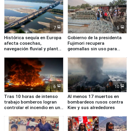
7
5
Histórica sequía en Europa
Gobierno de la presidenta
afecta cosechas,
Fujimori recupera
navegación fluvial y plantas
geomallas sin uso para
nucleares
proteger Santa Eulalia ante
Fenómeno El Niño
6
10
Tras 10 horas de intenso
Al menos 17 muertos en
trabajo bomberos logran
bombardeos rusos contra
controlar el incendio en una
Kiev y sus alrededores
planta química de Santiago
de Chile