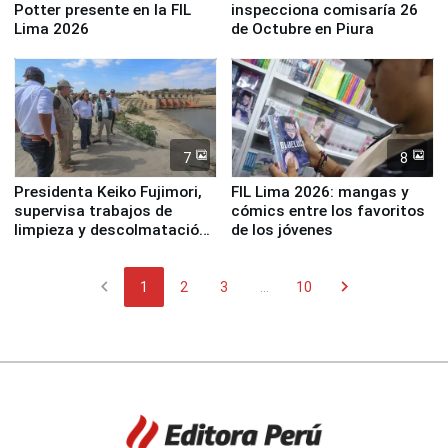
Potter presente en la FIL
inspecciona comisaría 26
Lima 2026
de Octubre en Piura
7
8
Presidenta Keiko Fujimori,
FIL Lima 2026: mangas y
supervisa trabajos de
cómics entre los favoritos
limpieza y descolmatación
de los jóvenes
en río Piura
chevron_left
chevron_right
1
2
3
...
10