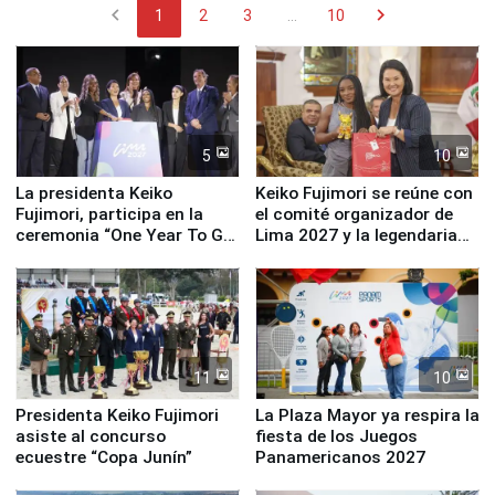
chevron_left
chevron_right
1
2
3
...
10
5
10
La presidenta Keiko
Keiko Fujimori se reúne con
Fujimori, participa en la
el comité organizador de
ceremonia “One Year To Go
Lima 2027 y la legendaria
de Lima 2027”
Simone Biles
11
10
Presidenta Keiko Fujimori
La Plaza Mayor ya respira la
asiste al concurso
fiesta de los Juegos
ecuestre “Copa Junín”
Panamericanos 2027