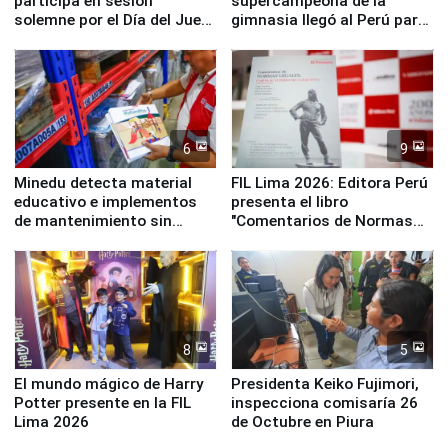
participa en sesión
supercampeona de la
solemne por el Día del Juez
gimnasia llegó al Perú para
y la Jueza
empezar cuenta regresiva a
Panamericanos Lima 2027
6
9
Minedu detecta material
FIL Lima 2026: Editora Perú
educativo e implementos
presenta el libro
de mantenimiento sin
"Comentarios de Normas
distribuir en almacenes de
Legales: Laboral Vl .
la UGEL 2
Derecho Colectivo"
8
5
El mundo mágico de Harry
Presidenta Keiko Fujimori,
Potter presente en la FIL
inspecciona comisaría 26
Lima 2026
de Octubre en Piura