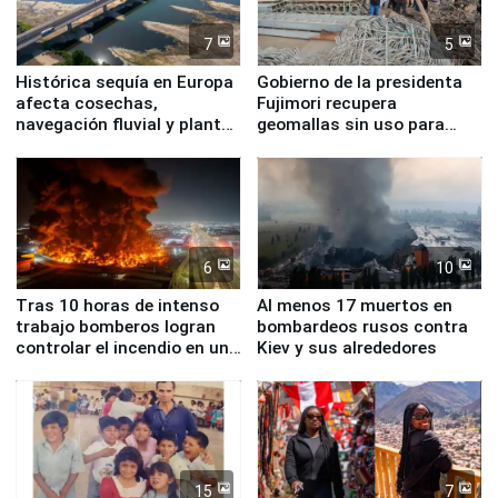
7
5
Histórica sequía en Europa
Gobierno de la presidenta
afecta cosechas,
Fujimori recupera
navegación fluvial y plantas
geomallas sin uso para
nucleares
proteger Santa Eulalia ante
Fenómeno El Niño
6
10
Tras 10 horas de intenso
Al menos 17 muertos en
trabajo bomberos logran
bombardeos rusos contra
controlar el incendio en una
Kiev y sus alrededores
planta química de Santiago
de Chile
15
7