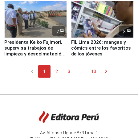
7
8
Presidenta Keiko Fujimori,
FIL Lima 2026: mangas y
supervisa trabajos de
cómics entre los favoritos
limpieza y descolmatación
de los jóvenes
en río Piura
chevron_left
chevron_right
1
2
3
...
10
Av. Alfonso Ugarte 873 Lima 1