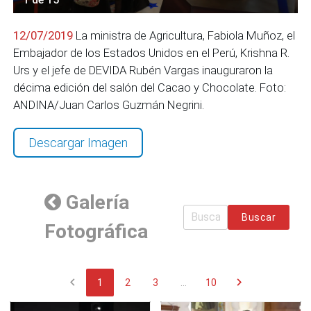
12/07/2019
La ministra de Agricultura, Fabiola Muñoz, el
Embajador de los Estados Unidos en el Perú, Krishna R.
Urs y el jefe de DEVIDA Rubén Vargas inauguraron la
décima edición del salón del Cacao y Chocolate. Foto:
ANDINA/Juan Carlos Guzmán Negrini.
Descargar Imagen
Galería
Buscar
Fotográfica
chevron_left
chevron_right
1
2
3
...
10