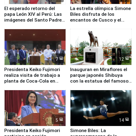
El esperado retorno del
La estrella olímpica Simone
papa León XIV al Perú: Las
Biles disfruta de los
imágenes del Santo Padre
encantos de Cusco y el
en su labor pastoral en
Valle Sagrado
nuestro país
7
12
Presidenta Keiko Fujimori
Inauguran en Miraflores el
realiza visita de trabajo a
parque japonés Shibuya
planta de Coca-Cola en
con la estatua del famoso
Pucusana
perro Hachiko
5
14
Presidenta Keiko Fujimori
Simone Biles: La