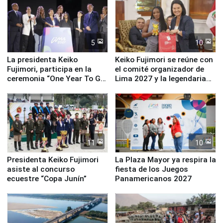
5
10
La presidenta Keiko
Keiko Fujimori se reúne con
Fujimori, participa en la
el comité organizador de
ceremonia “One Year To Go
Lima 2027 y la legendaria
de Lima 2027”
Simone Biles
11
10
Presidenta Keiko Fujimori
La Plaza Mayor ya respira la
asiste al concurso
fiesta de los Juegos
ecuestre “Copa Junín”
Panamericanos 2027