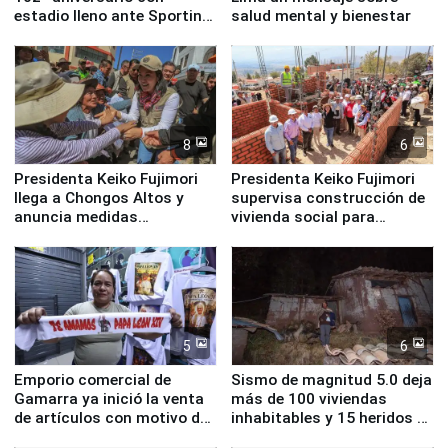
estadio lleno ante Sporting
salud mental y bienestar
Cristal
8
6
Presidenta Keiko Fujimori
Presidenta Keiko Fujimori
llega a Chongos Altos y
supervisa construcción de
anuncia medidas
vivienda social para
inmediatas en vivienda,
familias afectadas por
educación, salud y empleo
sismo en Junín
5
6
Emporio comercial de
Sismo de magnitud 5.0 deja
Gamarra ya inició la venta
más de 100 viviendas
de artículos con motivo de
inhabitables y 15 heridos en
la visita del papa León XIV
Junín