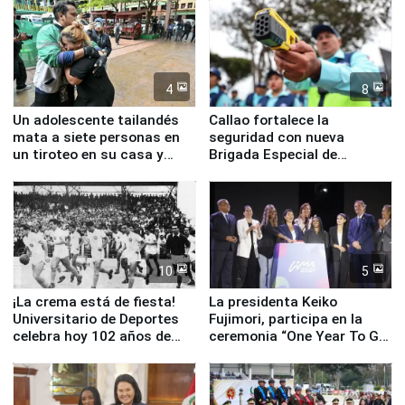
4
8
Un adolescente tailandés
Callao fortalece la
mata a siete personas en
seguridad con nueva
un tiroteo en su casa y
Brigada Especial de
escuela
Turismo y moderno
equipamiento para
Serenazgo
10
5
¡La crema está de fiesta!
La presidenta Keiko
Universitario de Deportes
Fujimori, participa en la
celebra hoy 102 años de
ceremonia “One Year To Go
fundación
de Lima 2027”