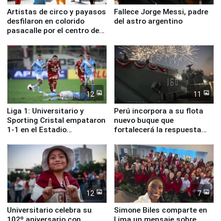
Artistas de circo y payasos
Fallece Jorge Messi, padre
desfilaron en colorido
del astro argentino
pasacalle por el centro de
Lima
12
11
Liga 1: Universitario y
Perú incorpora a su flota
Sporting Cristal empataron
nuevo buque que
1-1 en el Estadio
fortalecerá la respuesta
Monumental
ante el fenómeno El Niño
12
7
Universitario celebra su
Simone Biles comparte en
102º aniversario con
Lima un mensaje sobre