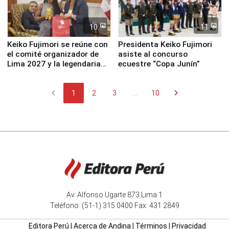
10
11
Keiko Fujimori se reúne con
Presidenta Keiko Fujimori
el comité organizador de
asiste al concurso
Lima 2027 y la legendaria
ecuestre “Copa Junín”
Simone Biles
chevron_left
chevron_right
1
2
3
...
10
Av. Alfonso Ugarte 873 Lima 1
Teléfono: (51-1) 315 0400 Fax: 431 2849
Editora Perú
|
Acerca de Andina
|
Términos
|
Privacidad