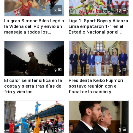
8
12
La gran Simone Biles llegó a
Liga 1: Sport Boys y Alianza
la Videna del IPD y envió un
Lima empataron 1-1 en el
mensaje a todos los
Estadio Nacional por el
deportistas del Perú
Torneo Clausura
9
6
El calor se intensifica en la
Presidenta Keiko Fujimori
costa y sierra tras días de
sostuvo reunión con el
frío y vientos
fiscal de la nación y
ministros de Estado
12
8