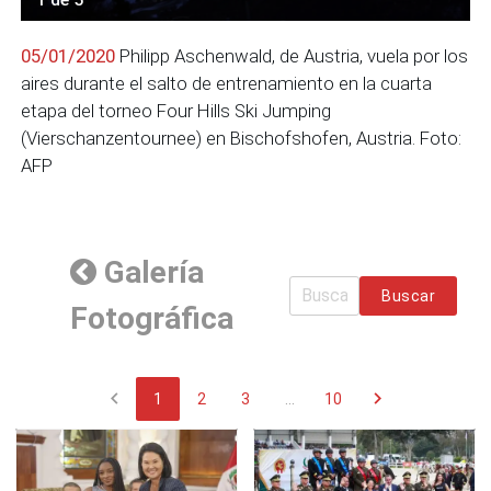
05/01/2020
Philipp Aschenwald, de Austria, vuela por los
aires durante el salto de entrenamiento en la cuarta
etapa del torneo Four Hills Ski Jumping
(Vierschanzentournee) en Bischofshofen, Austria. Foto:
AFP
Galería
Buscar
Fotográfica
chevron_left
chevron_right
1
2
3
...
10