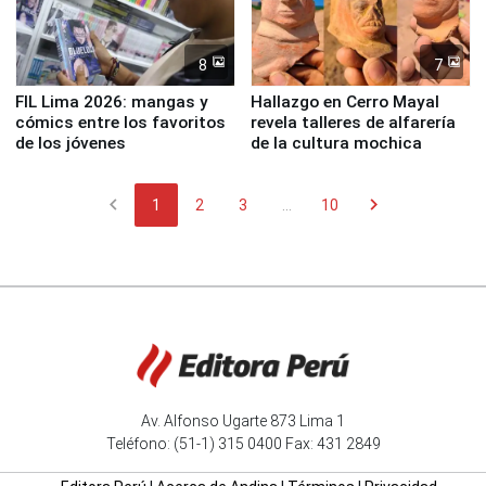
8
7
FIL Lima 2026: mangas y
Hallazgo en Cerro Mayal
cómics entre los favoritos
revela talleres de alfarería
de los jóvenes
de la cultura mochica
chevron_left
chevron_right
1
2
3
...
10
Av. Alfonso Ugarte 873 Lima 1
Teléfono: (51-1) 315 0400 Fax: 431 2849