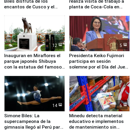
Biles disfruta de los
realiza visita de trabajo a
encantos de Cusco y el
planta de Coca-Cola en
Valle Sagrado
Pucusana
12
5
Inauguran en Miraflores el
Presidenta Keiko Fujimori
parque japonés Shibuya
participa en sesión
con la estatua del famoso
solemne por el Día del Juez
perro Hachiko
y la Jueza
14
6
Simone Biles: La
Minedu detecta material
supercampeona de la
educativo e implementos
gimnasia llegó al Perú para
de mantenimiento sin
empezar cuenta regresiva a
distribuir en almacenes de