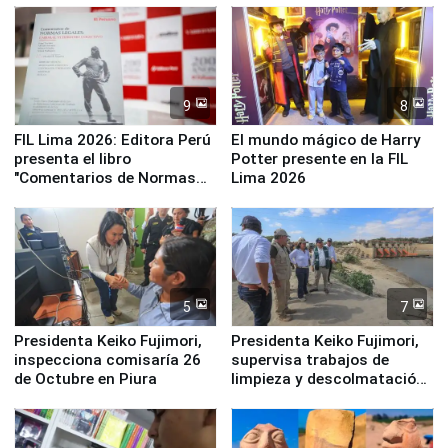
Panamericanos Lima 2027
la UGEL 2
9
8
FIL Lima 2026: Editora Perú
El mundo mágico de Harry
presenta el libro
Potter presente en la FIL
"Comentarios de Normas
Lima 2026
Legales: Laboral Vl .
Derecho Colectivo"
5
7
Presidenta Keiko Fujimori,
Presidenta Keiko Fujimori,
inspecciona comisaría 26
supervisa trabajos de
de Octubre en Piura
limpieza y descolmatación
en río Piura