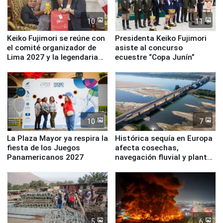
10
11
Keiko Fujimori se reúne con
Presidenta Keiko Fujimori
el comité organizador de
asiste al concurso
Lima 2027 y la legendaria
ecuestre “Copa Junín”
Simone Biles
10
7
La Plaza Mayor ya respira la
Histórica sequía en Europa
fiesta de los Juegos
afecta cosechas,
Panamericanos 2027
navegación fluvial y plantas
nucleares
5
6