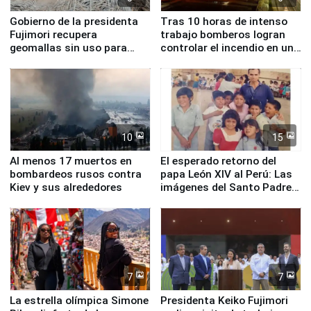
Gobierno de la presidenta
Tras 10 horas de intenso
Fujimori recupera
trabajo bomberos logran
geomallas sin uso para
controlar el incendio en una
proteger Santa Eulalia ante
planta química de Santiago
Fenómeno El Niño
de Chile
10
15
Al menos 17 muertos en
El esperado retorno del
bombardeos rusos contra
papa León XIV al Perú: Las
Kiev y sus alrededores
imágenes del Santo Padre
en su labor pastoral en
nuestro país
7
7
La estrella olímpica Simone
Presidenta Keiko Fujimori