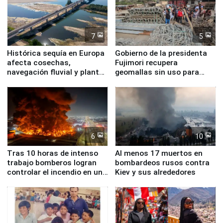
7
5
Histórica sequía en Europa
Gobierno de la presidenta
afecta cosechas,
Fujimori recupera
navegación fluvial y plantas
geomallas sin uso para
nucleares
proteger Santa Eulalia ante
Fenómeno El Niño
6
10
Tras 10 horas de intenso
Al menos 17 muertos en
trabajo bomberos logran
bombardeos rusos contra
controlar el incendio en una
Kiev y sus alrededores
planta química de Santiago
de Chile