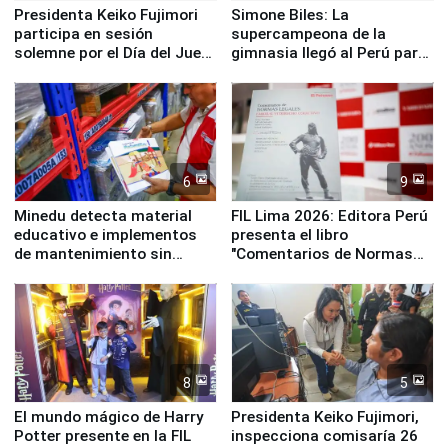
Presidenta Keiko Fujimori
Simone Biles: La
participa en sesión
supercampeona de la
solemne por el Día del Juez
gimnasia llegó al Perú para
y la Jueza
empezar cuenta regresiva a
Panamericanos Lima 2027
6
9
Minedu detecta material
FIL Lima 2026: Editora Perú
educativo e implementos
presenta el libro
de mantenimiento sin
"Comentarios de Normas
distribuir en almacenes de
Legales: Laboral Vl .
la UGEL 2
Derecho Colectivo"
8
5
El mundo mágico de Harry
Presidenta Keiko Fujimori,
Potter presente en la FIL
inspecciona comisaría 26