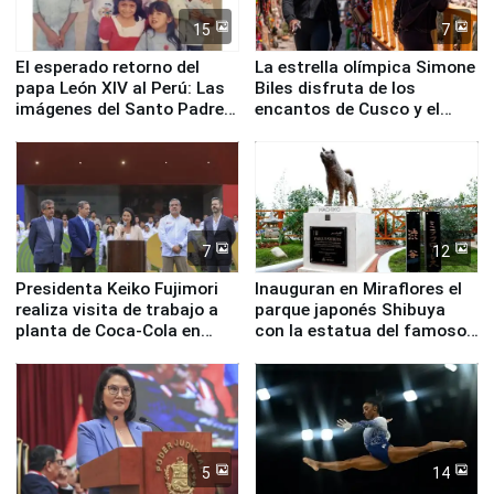
15
7
El esperado retorno del
La estrella olímpica Simone
papa León XIV al Perú: Las
Biles disfruta de los
imágenes del Santo Padre
encantos de Cusco y el
en su labor pastoral en
Valle Sagrado
nuestro país
7
12
Presidenta Keiko Fujimori
Inauguran en Miraflores el
realiza visita de trabajo a
parque japonés Shibuya
planta de Coca-Cola en
con la estatua del famoso
Pucusana
perro Hachiko
5
14