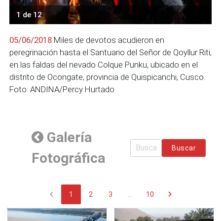
1 de 12
05/06/2018
Miles de devotos acudieron en
peregrinación hasta el Santuario del Señor de Qoyllur Riti,
en las faldas del nevado Colque Punku, ubicado en el
distrito de Ocongate, provincia de Quispicanchi, Cusco.
Foto: ANDINA/Percy Hurtado
Galería
Buscar
Fotográfica
chevron_left
chevron_right
1
2
3
...
10