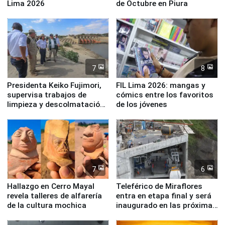
Lima 2026
de Octubre en Piura
7
8
Presidenta Keiko Fujimori,
FIL Lima 2026: mangas y
supervisa trabajos de
cómics entre los favoritos
limpieza y descolmatación
de los jóvenes
en río Piura
7
6
Hallazgo en Cerro Mayal
Teleférico de Miraflores
revela talleres de alfarería
entra en etapa final y será
de la cultura mochica
inaugurado en las próximas
semanas