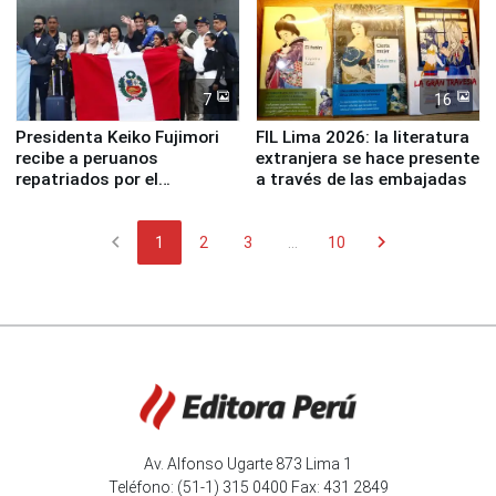
7
16
Presidenta Keiko Fujimori
FIL Lima 2026: la literatura
recibe a peruanos
extranjera se hace presente
repatriados por el
a través de las embajadas
terremoto en Venezuela
chevron_left
chevron_right
1
2
3
...
10
Av. Alfonso Ugarte 873 Lima 1
Teléfono: (51-1) 315 0400 Fax: 431 2849