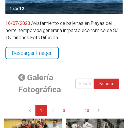
1 de 12
16/07/2023
Avistamiento de ballenas en Playas del
norte: temporada generaría impacto económico de S/
18 millones Foto:Difusión
Descargar Imagen
Galería
Buscar
Fotográfica
chevron_left
chevron_right
1
2
3
...
10