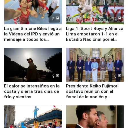
8
12
La gran Simone Biles llegó a
Liga 1: Sport Boys y Alianza
la Videna del IPD y envió un
Lima empataron 1-1 en el
mensaje a todos los
Estadio Nacional por el
deportistas del Perú
Torneo Clausura
9
6
El calor se intensifica en la
Presidenta Keiko Fujimori
costa y sierra tras días de
sostuvo reunión con el
frío y vientos
fiscal de la nación y
ministros de Estado