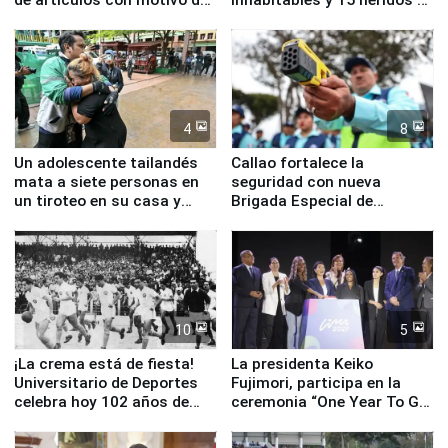
la visita del papa León XIV
Junín
4
8
Un adolescente tailandés
Callao fortalece la
mata a siete personas en
seguridad con nueva
un tiroteo en su casa y
Brigada Especial de
escuela
Turismo y moderno
equipamiento para
Serenazgo
10
5
¡La crema está de fiesta!
La presidenta Keiko
Universitario de Deportes
Fujimori, participa en la
celebra hoy 102 años de
ceremonia “One Year To Go
fundación
de Lima 2027”