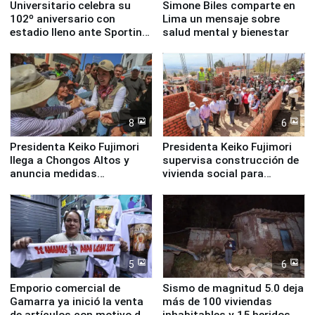
Universitario celebra su
Simone Biles comparte en
102º aniversario con
Lima un mensaje sobre
estadio lleno ante Sporting
salud mental y bienestar
Cristal
8
6
Presidenta Keiko Fujimori
Presidenta Keiko Fujimori
llega a Chongos Altos y
supervisa construcción de
anuncia medidas
vivienda social para
inmediatas en vivienda,
familias afectadas por
educación, salud y empleo
sismo en Junín
5
6
Emporio comercial de
Sismo de magnitud 5.0 deja
Gamarra ya inició la venta
más de 100 viviendas
de artículos con motivo de
inhabitables y 15 heridos en