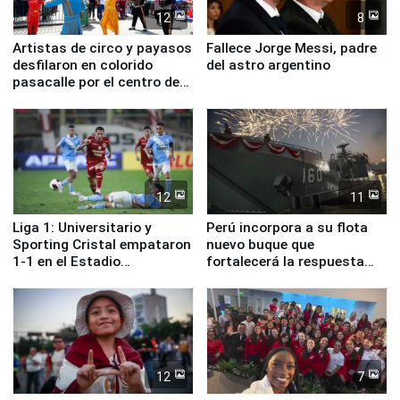
12
8
Artistas de circo y payasos
Fallece Jorge Messi, padre
desfilaron en colorido
del astro argentino
pasacalle por el centro de
Lima
12
11
Liga 1: Universitario y
Perú incorpora a su flota
Sporting Cristal empataron
nuevo buque que
1-1 en el Estadio
fortalecerá la respuesta
Monumental
ante el fenómeno El Niño
12
7