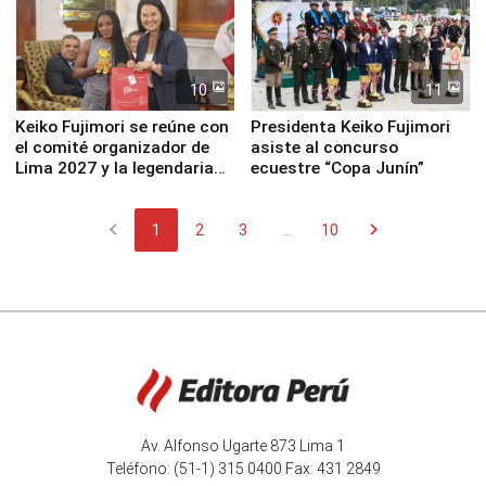
10
11
Keiko Fujimori se reúne con
Presidenta Keiko Fujimori
el comité organizador de
asiste al concurso
Lima 2027 y la legendaria
ecuestre “Copa Junín”
Simone Biles
chevron_left
chevron_right
1
2
3
...
10
Av. Alfonso Ugarte 873 Lima 1
Teléfono: (51-1) 315 0400 Fax: 431 2849