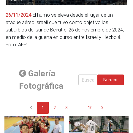
26/11/2024
El humo se eleva desde el lugar de un
ataque aéreo israelí que tuvo como objetivo los
suburbios del sur de Beirut el 26 de noviembre de 2024,
en medio de la guerra en curso entre Israel y Hezbolá.
Foto: AFP
Galería
Buscar
Fotográfica
chevron_left
chevron_right
1
2
3
...
10