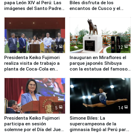
papa León XIV al Perú: Las
Biles disfruta de los
imágenes del Santo Padre
encantos de Cusco y el
en su labor pastoral en
Valle Sagrado
nuestro país
7
12
Presidenta Keiko Fujimori
Inauguran en Miraflores el
realiza visita de trabajo a
parque japonés Shibuya
planta de Coca-Cola en
con la estatua del famoso
Pucusana
perro Hachiko
5
14
Presidenta Keiko Fujimori
Simone Biles: La
participa en sesión
supercampeona de la
solemne por el Día del Juez
gimnasia llegó al Perú para