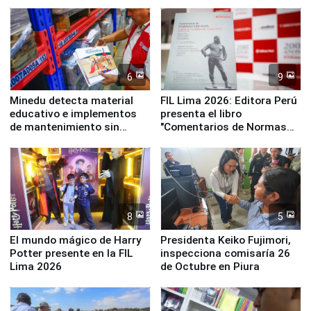
y la Jueza
empezar cuenta regresiva a
Panamericanos Lima 2027
6
9
Minedu detecta material
FIL Lima 2026: Editora Perú
educativo e implementos
presenta el libro
de mantenimiento sin
"Comentarios de Normas
distribuir en almacenes de
Legales: Laboral Vl .
la UGEL 2
Derecho Colectivo"
8
5
El mundo mágico de Harry
Presidenta Keiko Fujimori,
Potter presente en la FIL
inspecciona comisaría 26
Lima 2026
de Octubre en Piura