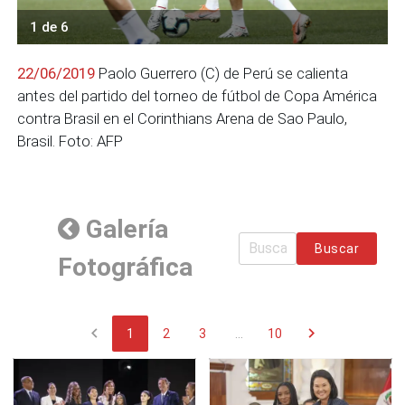
1 de 6
22/06/2019
Paolo Guerrero (C) de Perú se calienta
antes del partido del torneo de fútbol de Copa América
contra Brasil en el Corinthians Arena de Sao Paulo,
Brasil. Foto: AFP
Galería
Buscar
Fotográfica
chevron_left
chevron_right
1
2
3
...
10