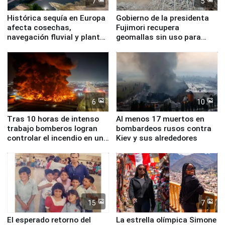
7
5
Histórica sequía en Europa
Gobierno de la presidenta
afecta cosechas,
Fujimori recupera
navegación fluvial y plantas
geomallas sin uso para
nucleares
proteger Santa Eulalia ante
Fenómeno El Niño
6
10
Tras 10 horas de intenso
Al menos 17 muertos en
trabajo bomberos logran
bombardeos rusos contra
controlar el incendio en una
Kiev y sus alrededores
planta química de Santiago
de Chile
15
7
El esperado retorno del
La estrella olímpica Simone