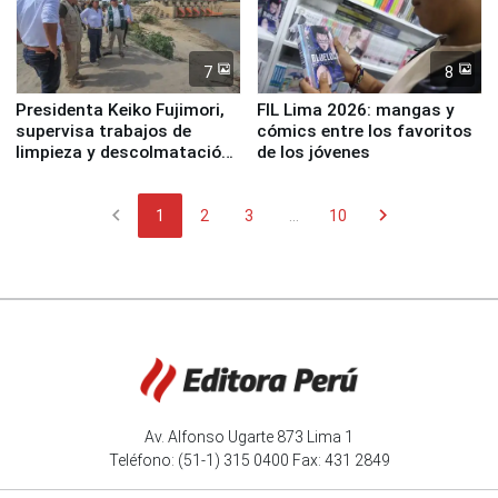
7
8
Presidenta Keiko Fujimori,
FIL Lima 2026: mangas y
supervisa trabajos de
cómics entre los favoritos
limpieza y descolmatación
de los jóvenes
en río Piura
chevron_left
chevron_right
1
2
3
...
10
Av. Alfonso Ugarte 873 Lima 1
Teléfono: (51-1) 315 0400 Fax: 431 2849