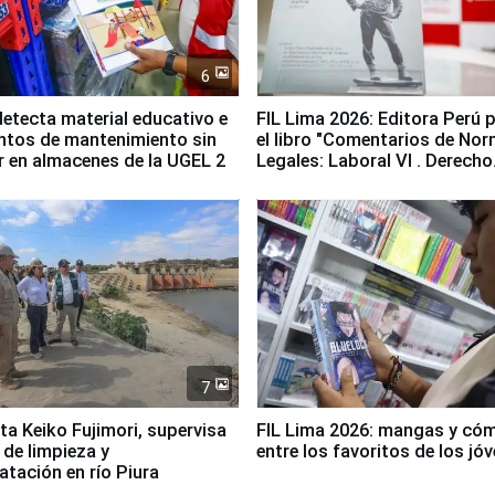
6
etecta material educativo e
FIL Lima 2026: Editora Perú 
ntos de mantenimiento sin
el libro "Comentarios de No
ir en almacenes de la UGEL 2
Legales: Laboral Vl . Derecho
Colectivo"
7
ta Keiko Fujimori, supervisa
FIL Lima 2026: mangas y có
 de limpieza y
entre los favoritos de los jó
tación en río Piura