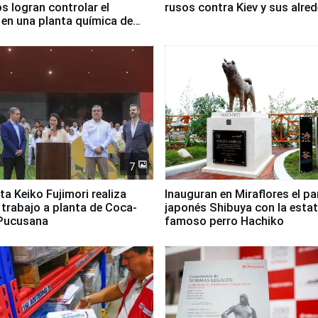
 logran controlar el
rusos contra Kiev y sus alre
 en una planta química de
 de Chile
7
ta Keiko Fujimori realiza
Inauguran en Miraflores el p
e trabajo a planta de Coca-
japonés Shibuya con la estat
 Pucusana
famoso perro Hachiko