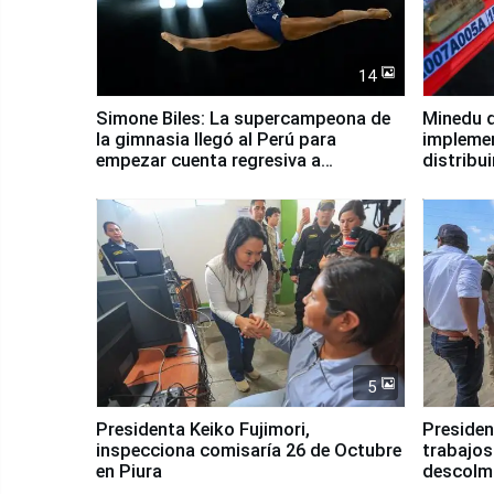
14
Simone Biles: La supercampeona de
Minedu d
la gimnasia llegó al Perú para
impleme
empezar cuenta regresiva a
distribu
Panamericanos Lima 2027
5
Presidenta Keiko Fujimori,
Presiden
inspecciona comisaría 26 de Octubre
trabajos
en Piura
descolma