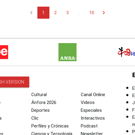
chevron_left
chevron_right
1
2
3
...
10
SH VERSION
E
Cultural
Canal Online
E
o
Ánfora 2026
Videos
J
F
Deportes
Especiales
E
a
Clic
Interactivos
m
Perfiles y Crónicas
Podcast
P
es
Ciencia y Tecnología
Newsletter