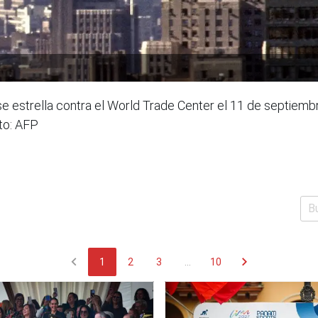
e estrella contra el World Trade Center el 11 de septie
to: AFP
chevron_left
chevron_right
1
2
3
...
10