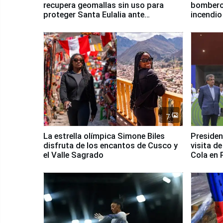
recupera geomallas sin uso para
bomberos
proteger Santa Eulalia ante
incendio
Fenómeno El Niño
Santiago
7
La estrella olímpica Simone Biles
Presiden
disfruta de los encantos de Cusco y
visita d
el Valle Sagrado
Cola en