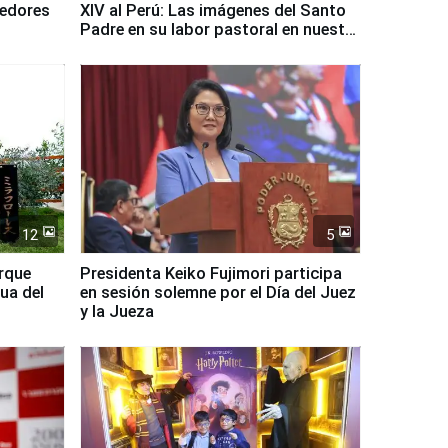
dedores
XIV al Perú: Las imágenes del Santo
Padre en su labor pastoral en nuestro
país
12
5
arque
Presidenta Keiko Fujimori participa
ua del
en sesión solemne por el Día del Juez
y la Jueza