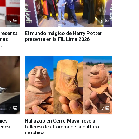
9
8
presenta
El mundo mágico de Harry Potter
rmas
presente en la FIL Lima 2026
8
7
mics
Hallazgo en Cerro Mayal revela
venes
talleres de alfarería de la cultura
mochica