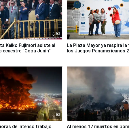
6
ta Keiko Fujimori asiste al
La Plaza Mayor ya respira la 
 ecuestre “Copa Junín”
los Juegos Panamericanos 
6
horas de intenso trabajo
Al menos 17 muertos en bo