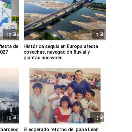
10
7
fiesta de
Histórica sequía en Europa afecta
2027
cosechas, navegación fluvial y
plantas nucleares
10
15
mbardeos
El esperado retorno del papa León