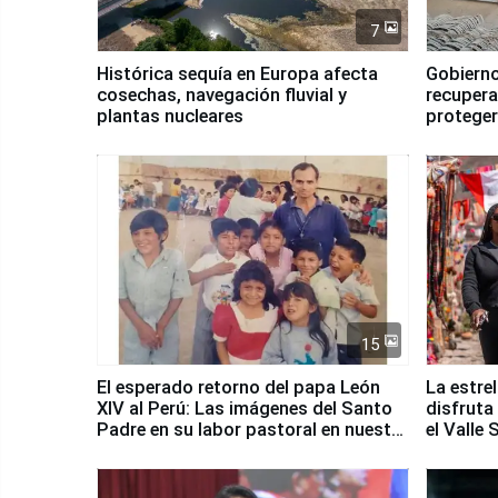
7
Histórica sequía en Europa afecta
Gobierno
cosechas, navegación fluvial y
recupera
plantas nucleares
proteger
Fenómen
15
El esperado retorno del papa León
La estre
XIV al Perú: Las imágenes del Santo
disfruta
Padre en su labor pastoral en nuestro
el Valle
país