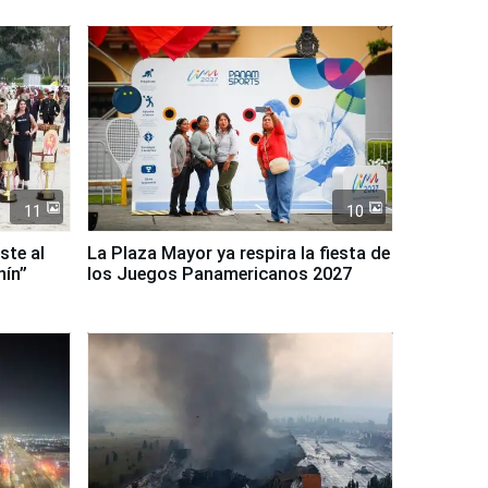
11
10
ste al
La Plaza Mayor ya respira la fiesta de
nín”
los Juegos Panamericanos 2027