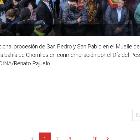
dicional procesión de San Pedro y San Pablo en el Muelle de
a bahía de Chorrillos en conmemoración por el Día del Pes
NDINA/Renato Pajuelo
chevron_left
chevron_right
1
2
3
...
10