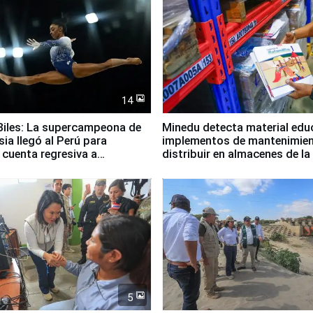
14
iles: La supercampeona de
Minedu detecta material edu
sia llegó al Perú para
implementos de mantenimien
cuenta regresiva a
distribuir en almacenes de l
icanos Lima 2027
5