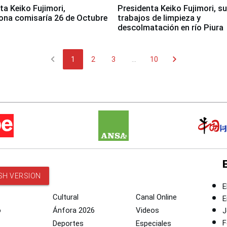
jimori,
Presidenta Keiko Fujimori, s
ona comisaría 26 de Octubre
trabajos de limpieza y
descolmatación en río Piura
chevron_left
chevron_right
1
2
3
...
10
SH VERSION
E
Cultural
Canal Online
E
o
Ánfora 2026
Videos
J
F
Deportes
Especiales