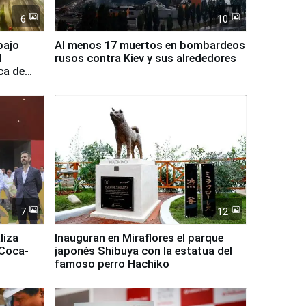
6
10
bajo
Al menos 17 muertos en bombardeos
l
rusos contra Kiev y sus alrededores
ca de
7
12
liza
Inauguran en Miraflores el parque
 Coca-
japonés Shibuya con la estatua del
famoso perro Hachiko