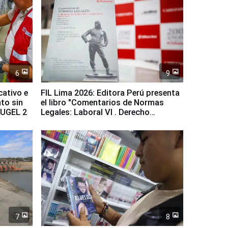
6
9
cativo e
FIL Lima 2026: Editora Perú presenta
to sin
el libro "Comentarios de Normas
a UGEL 2
Legales: Laboral Vl . Derecho
Colectivo"
7
8