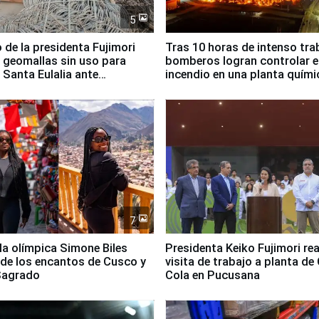
5
 de la presidenta Fujimori
Tras 10 horas de intenso tra
 geomallas sin uso para
bomberos logran controlar e
 Santa Eulalia ante
incendio en una planta quími
o El Niño
Santiago de Chile
7
lla olímpica Simone Biles
Presidenta Keiko Fujimori rea
 de los encantos de Cusco y
visita de trabajo a planta de
 Sagrado
Cola en Pucusana