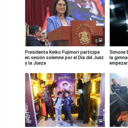
5
Presidenta Keiko Fujimori participa
Simone B
en sesión solemne por el Día del Juez
la gimna
y la Jueza
empezar 
Panamer
8