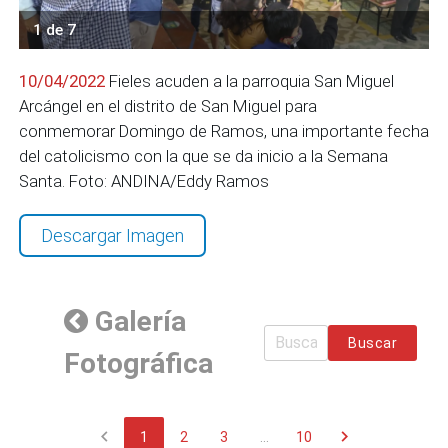
1 de 7
10/04/2022
Fieles acuden a la parroquia San Miguel
Arcángel en el distrito de San Miguel para
conmemorar Domingo de Ramos, una importante fecha
del catolicismo con la que se da inicio a la Semana
Santa. Foto: ANDINA/Eddy Ramos
Descargar Imagen
Galería
Buscar
Fotográfica
chevron_left
chevron_right
1
2
3
...
10