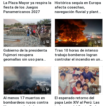
La Plaza Mayor ya respira la
Histórica sequía en Europa
fiesta de los Juegos
afecta cosechas,
Panamericanos 2027
navegación fluvial y plantas
nucleares
5
6
Gobierno de la presidenta
Tras 10 horas de intenso
Fujimori recupera
trabajo bomberos logran
geomallas sin uso para
controlar el incendio en una
proteger Santa Eulalia ante
planta química de Santiago
Fenómeno El Niño
de Chile
10
15
Al menos 17 muertos en
El esperado retorno del
bombardeos rusos contra
papa León XIV al Perú: Las