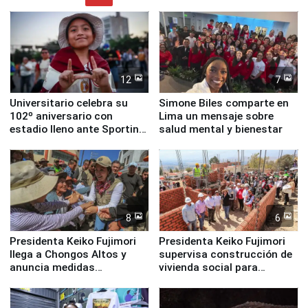
12
7
Universitario celebra su
Simone Biles comparte en
102º aniversario con
Lima un mensaje sobre
estadio lleno ante Sporting
salud mental y bienestar
Cristal
8
6
Presidenta Keiko Fujimori
Presidenta Keiko Fujimori
llega a Chongos Altos y
supervisa construcción de
anuncia medidas
vivienda social para
inmediatas en vivienda,
familias afectadas por
educación, salud y empleo
sismo en Junín