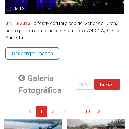
1 de 12
04/10/2023
La festividad religiosa del Señor de Luren,
santo patrón de la ciudad de Ica. Foto: ANDINA/ Genry
Bautista
Descargar Imagen
Galería
Buscar
Fotográfica
chevron_left
chevron_right
1
2
3
...
10