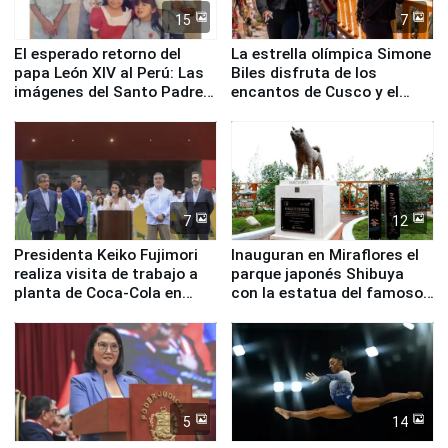
15
7
El esperado retorno del
La estrella olímpica Simone
papa León XIV al Perú: Las
Biles disfruta de los
imágenes del Santo Padre
encantos de Cusco y el
en su labor pastoral en
Valle Sagrado
nuestro país
7
12
Presidenta Keiko Fujimori
Inauguran en Miraflores el
realiza visita de trabajo a
parque japonés Shibuya
planta de Coca-Cola en
con la estatua del famoso
Pucusana
perro Hachiko
5
14