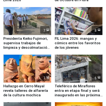
7
8
Presidenta Keiko Fujimori,
FIL Lima 2026: mangas y
supervisa trabajos de
cómics entre los favoritos
limpieza y descolmatación
de los jóvenes
en río Piura
7
6
Hallazgo en Cerro Mayal
Teleférico de Miraflores
revela talleres de alfarería
entra en etapa final y será
de la cultura mochica
inaugurado en las próximas
semanas