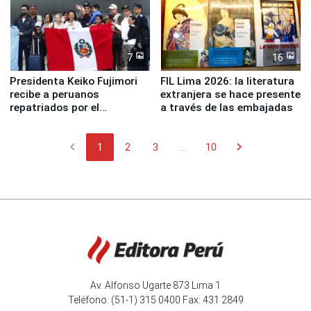
7
16
Presidenta Keiko Fujimori
FIL Lima 2026: la literatura
recibe a peruanos
extranjera se hace presente
repatriados por el
a través de las embajadas
terremoto en Venezuela
chevron_left
chevron_right
1
2
3
...
10
Av. Alfonso Ugarte 873 Lima 1
Teléfono: (51-1) 315 0400 Fax: 431 2849