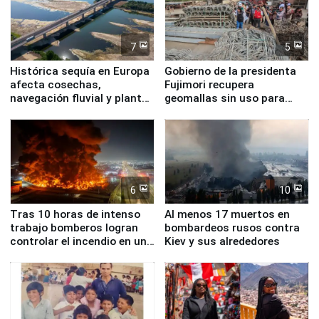
7
5
Histórica sequía en Europa
Gobierno de la presidenta
afecta cosechas,
Fujimori recupera
navegación fluvial y plantas
geomallas sin uso para
nucleares
proteger Santa Eulalia ante
Fenómeno El Niño
6
10
Tras 10 horas de intenso
Al menos 17 muertos en
trabajo bomberos logran
bombardeos rusos contra
controlar el incendio en una
Kiev y sus alrededores
planta química de Santiago
de Chile