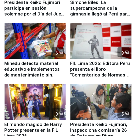
Presidenta Keiko Fujimori
Simone Biles: La
participa en sesión
supercampeona de la
solemne por el Día del Juez
gimnasia llegó al Perú para
y la Jueza
empezar cuenta regresiva a
Panamericanos Lima 2027
6
9
Minedu detecta material
FIL Lima 2026: Editora Perú
educativo e implementos
presenta el libro
de mantenimiento sin
"Comentarios de Normas
distribuir en almacenes de
Legales: Laboral Vl .
la UGEL 2
Derecho Colectivo"
8
5
El mundo mágico de Harry
Presidenta Keiko Fujimori,
Potter presente en la FIL
inspecciona comisaría 26
Lima 2026
de Octubre en Piura