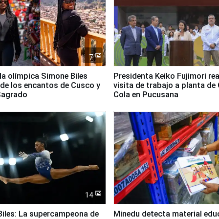
7
lla olímpica Simone Biles
Presidenta Keiko Fujimori rea
 de los encantos de Cusco y
visita de trabajo a planta de
 Sagrado
Cola en Pucusana
14
iles: La supercampeona de
Minedu detecta material edu