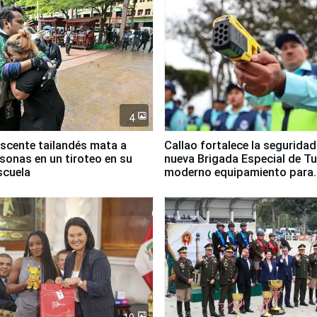
4
scente tailandés mata a
Callao fortalece la segurida
rsonas en un tiroteo en su
nueva Brigada Especial de T
scuela
moderno equipamiento para
Serenazgo