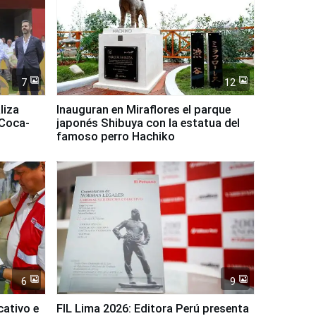
7
12
liza
Inauguran en Miraflores el parque
 Coca-
japonés Shibuya con la estatua del
famoso perro Hachiko
6
9
cativo e
FIL Lima 2026: Editora Perú presenta