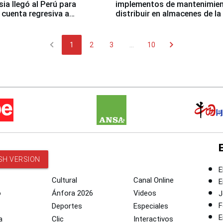
sia llegó al Perú para
implementos de mantenimien
cuenta regresiva a
distribuir en almacenes de l
icanos Lima 2027
chevron_left
chevron_right
1
2
3
...
10
SH VERSION
E
Cultural
Canal Online
E
o
Ánfora 2026
Videos
J
F
Deportes
Especiales
E
a
Clic
Interactivos