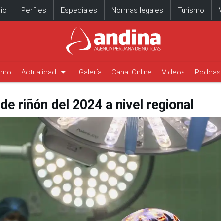
io
Perfiles
Especiales
Normas legales
Turismo
arrow_drop_down
timo
Actualidad
Galería
Canal Online
Videos
Podcas
e riñón del 2024 a nivel regional