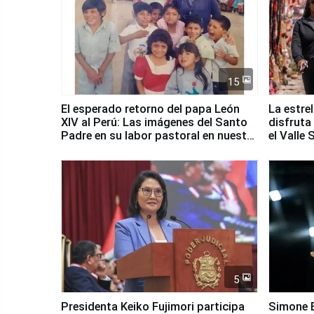
15
El esperado retorno del papa León
La estre
XIV al Perú: Las imágenes del Santo
disfruta
Padre en su labor pastoral en nuestro
el Valle
país
5
Presidenta Keiko Fujimori participa
Simone B