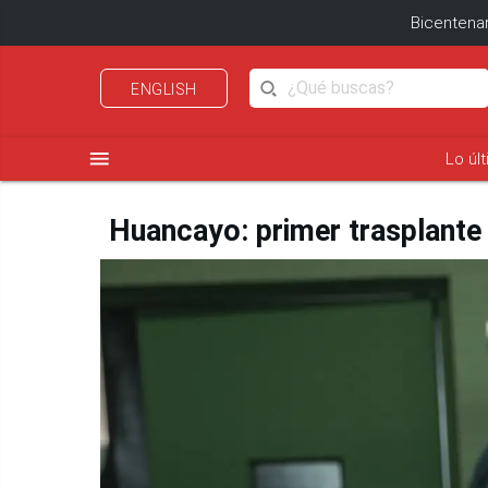
Bicentenar
ENGLISH
menu
Lo úl
Huancayo: primer trasplante d