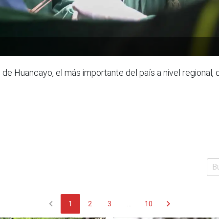
 de Huancayo, el más importante del país a nivel regional, d
chevron_left
chevron_right
1
2
3
...
10