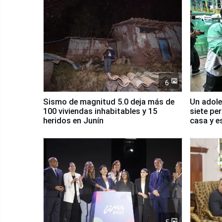
6
Sismo de magnitud 5.0 deja más de
Un adole
100 viviendas inhabitables y 15
siete pe
heridos en Junín
casa y e