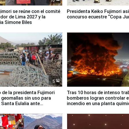
10
jimori se reúne con el comité
Presidenta Keiko Fujimori asi
dor de Lima 2027 y la
concurso ecuestre “Copa Ju
ia Simone Biles
5
 de la presidenta Fujimori
Tras 10 horas de intenso tra
 geomallas sin uso para
bomberos logran controlar e
 Santa Eulalia ante
incendio en una planta quími
o El Niño
Santiago de Chile