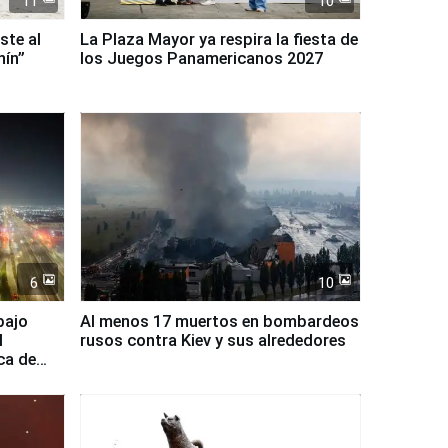
11
10
ste al
La Plaza Mayor ya respira la fiesta de
nín”
los Juegos Panamericanos 2027
6
10
bajo
Al menos 17 muertos en bombardeos
l
rusos contra Kiev y sus alrededores
ca de