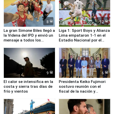
8
12
La gran Simone Biles llegó a
Liga 1: Sport Boys y Alianza
la Videna del IPD y envió un
Lima empataron 1-1 en el
mensaje a todos los
Estadio Nacional por el
deportistas del Perú
Torneo Clausura
9
6
El calor se intensifica en la
Presidenta Keiko Fujimori
costa y sierra tras días de
sostuvo reunión con el
frío y vientos
fiscal de la nación y
ministros de Estado