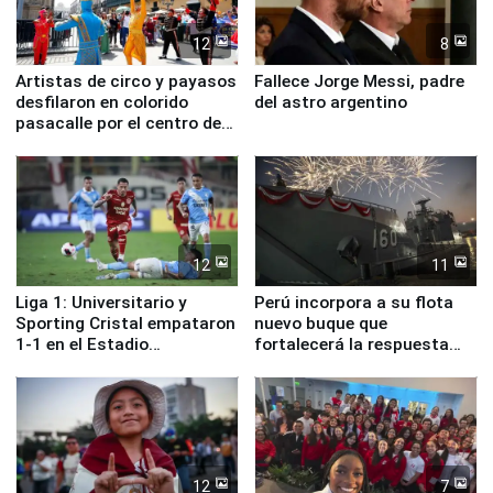
12
8
Artistas de circo y payasos
Fallece Jorge Messi, padre
desfilaron en colorido
del astro argentino
pasacalle por el centro de
Lima
12
11
Liga 1: Universitario y
Perú incorpora a su flota
Sporting Cristal empataron
nuevo buque que
1-1 en el Estadio
fortalecerá la respuesta
Monumental
ante el fenómeno El Niño
12
7