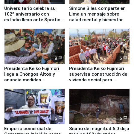
Universitario celebra su
Simone Biles comparte en
102º aniversario con
Lima un mensaje sobre
estadio lleno ante Sporting
salud mental y bienestar
Cristal
8
6
Presidenta Keiko Fujimori
Presidenta Keiko Fujimori
llega a Chongos Altos y
supervisa construcción de
anuncia medidas
vivienda social para
inmediatas en vivienda,
familias afectadas por
educación, salud y empleo
sismo en Junín
5
6
Emporio comercial de
Sismo de magnitud 5.0 deja