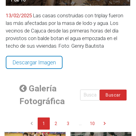
13/02/2025
Las casas construidas con triplay fueron
las más afectadas por la masa de lodo y agua. Los
vecinos de Cajuca desde las primeras horas del día
provistos con balde botan el agua empozada en el
techo de sus viviendas. Foto: Genry Bautista
Descargar Imagen
Galería
Buscar
Fotográfica
chevron_left
chevron_right
1
2
3
...
10