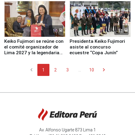
10
11
Keiko Fujimori se reúne con
Presidenta Keiko Fujimori
el comité organizador de
asiste al concurso
Lima 2027 y la legendaria
ecuestre “Copa Junín”
Simone Biles
chevron_left
chevron_right
1
2
3
...
10
Av. Alfonso Ugarte 873 Lima 1