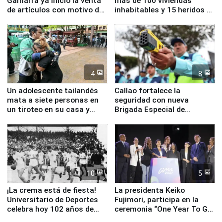
Gamarra ya inició la venta
más de 100 viviendas
de artículos con motivo de
inhabitables y 15 heridos en
la visita del papa León XIV
Junín
4
8
Un adolescente tailandés
Callao fortalece la
mata a siete personas en
seguridad con nueva
un tiroteo en su casa y
Brigada Especial de
escuela
Turismo y moderno
equipamiento para
Serenazgo
10
5
¡La crema está de fiesta!
La presidenta Keiko
Universitario de Deportes
Fujimori, participa en la
celebra hoy 102 años de
ceremonia “One Year To Go
fundación
de Lima 2027”