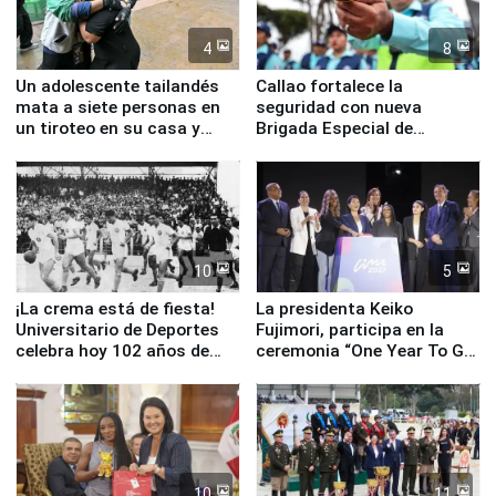
4
8
Un adolescente tailandés
Callao fortalece la
mata a siete personas en
seguridad con nueva
un tiroteo en su casa y
Brigada Especial de
escuela
Turismo y moderno
equipamiento para
Serenazgo
10
5
¡La crema está de fiesta!
La presidenta Keiko
Universitario de Deportes
Fujimori, participa en la
celebra hoy 102 años de
ceremonia “One Year To Go
fundación
de Lima 2027”
10
11