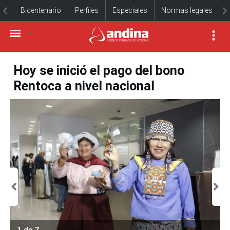
Bicentenario
Perfiles
Especiales
Normas legales
Hoy se inició el pago del bono
Rentoca a nivel nacional
1 de 7