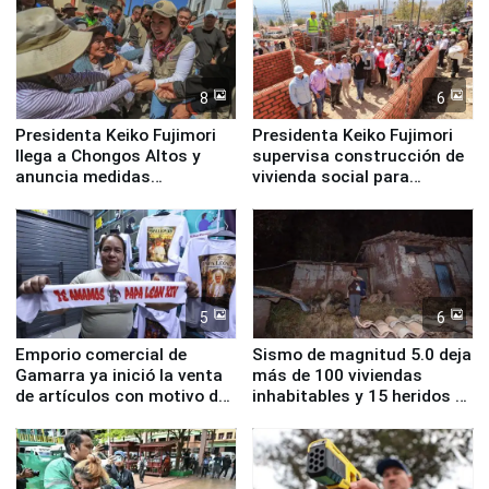
8
6
Presidenta Keiko Fujimori
Presidenta Keiko Fujimori
llega a Chongos Altos y
supervisa construcción de
anuncia medidas
vivienda social para
inmediatas en vivienda,
familias afectadas por
educación, salud y empleo
sismo en Junín
5
6
Emporio comercial de
Sismo de magnitud 5.0 deja
Gamarra ya inició la venta
más de 100 viviendas
de artículos con motivo de
inhabitables y 15 heridos en
la visita del papa León XIV
Junín