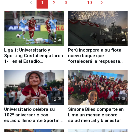
chevron_left
chevron_right
1
2
3
...
10
12
11
Liga 1: Universitario y
Perú incorpora a su flota
Sporting Cristal empataron
nuevo buque que
1-1 en el Estadio
fortalecerá la respuesta
Monumental
ante el fenómeno El Niño
12
7
Universitario celebra su
Simone Biles comparte en
102º aniversario con
Lima un mensaje sobre
estadio lleno ante Sporting
salud mental y bienestar
Cristal