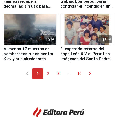
Fujimori recupera
trabajo bomberos logran
geomallas sin uso para
controlar el incendio en una
proteger Santa Eulalia ante
planta química de Santiago
Fenómeno El Niño
de Chile
10
15
Al menos 17 muertos en
El esperado retorno del
bombardeos rusos contra
papa León XIV al Perú: Las
Kiev y sus alrededores
imágenes del Santo Padre
en su labor pastoral en
nuestro país
chevron_left
chevron_right
1
2
3
...
10