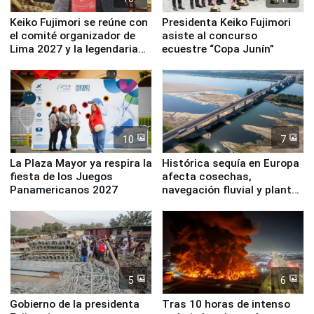
Keiko Fujimori se reúne con
Presidenta Keiko Fujimori
el comité organizador de
asiste al concurso
Lima 2027 y la legendaria
ecuestre “Copa Junín”
Simone Biles
10
7
La Plaza Mayor ya respira la
Histórica sequía en Europa
fiesta de los Juegos
afecta cosechas,
Panamericanos 2027
navegación fluvial y plantas
nucleares
5
6
Gobierno de la presidenta
Tras 10 horas de intenso