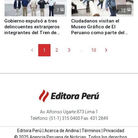
7
12
Gobierno expulsó a tres
Ciudadanos visitan el
delincuentes extranjeros
Museo Gráfico de El
integrantes del Tren de
Peruano como parte del
Aragua
programa Museos Abiertos
chevron_left
chevron_right
1
2
3
...
10
Av. Alfonso Ugarte 873 Lima 1
Teléfono: (51-1) 315 0400 Fax: 431 2849
Editora Perú
|
Acerca de Andina
|
Términos
|
Privacidad
© 2025 Agencia Peruana de Noticias. Todos los derechos