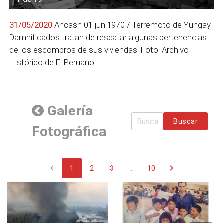
31/05/2020
Ancash 01 jun 1970 / Terremoto de Yungay.
Damnificados tratan de rescatar algunas pertenencias
de los escombros de sus viviendas. Foto: Archivo
Histórico de El Peruano
Galería
Buscar
Fotográfica
chevron_left
chevron_right
1
2
3
...
10