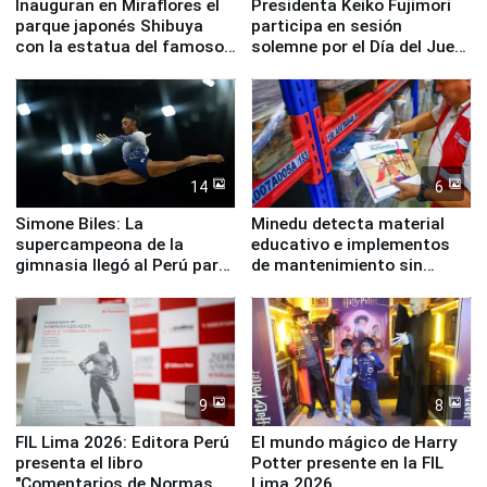
Inauguran en Miraflores el
Presidenta Keiko Fujimori
parque japonés Shibuya
participa en sesión
con la estatua del famoso
solemne por el Día del Juez
perro Hachiko
y la Jueza
14
6
Simone Biles: La
Minedu detecta material
supercampeona de la
educativo e implementos
gimnasia llegó al Perú para
de mantenimiento sin
empezar cuenta regresiva a
distribuir en almacenes de
Panamericanos Lima 2027
la UGEL 2
9
8
FIL Lima 2026: Editora Perú
El mundo mágico de Harry
presenta el libro
Potter presente en la FIL
"Comentarios de Normas
Lima 2026