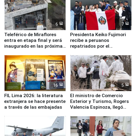
6
7
Teleférico de Miraflores
Presidenta Keiko Fujimori
entra en etapa final y será
recibe a peruanos
inaugurado en las próximas
repatriados por el
semanas
terremoto en Venezuela
16
5
FIL Lima 2026: la literatura
El ministro de Comercio
extranjera se hace presente
Exterior y Turismo, Rogers
a través de las embajadas
Valencia Espinoza, llegó
esta mañana a la ciudad de
Nasca