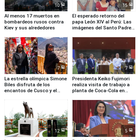
10
15
Al menos 17 muertos en
El esperado retorno del
bombardeos rusos contra
papa León XIV al Perú: Las
Kiev y sus alrededores
imágenes del Santo Padre
en su labor pastoral en
nuestro país
7
7
La estrella olímpica Simone
Presidenta Keiko Fujimori
Biles disfruta de los
realiza visita de trabajo a
encantos de Cusco y el
planta de Coca-Cola en
Valle Sagrado
Pucusana
12
5