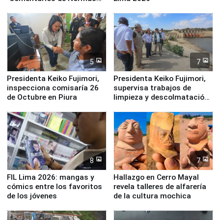
Legales: Laboral Vl .
Derecho Colectivo"
5
7
Presidenta Keiko Fujimori,
Presidenta Keiko Fujimori,
inspecciona comisaría 26
supervisa trabajos de
de Octubre en Piura
limpieza y descolmatación
en río Piura
8
7
FIL Lima 2026: mangas y
Hallazgo en Cerro Mayal
cómics entre los favoritos
revela talleres de alfarería
de los jóvenes
de la cultura mochica