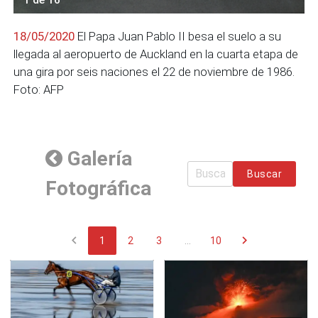
18/05/2020
El Papa Juan Pablo II besa el suelo a su
llegada al aeropuerto de Auckland en la cuarta etapa de
una gira por seis naciones el 22 de noviembre de 1986.
Foto: AFP
Galería
Buscar
Fotográfica
chevron_left
chevron_right
1
2
3
...
10