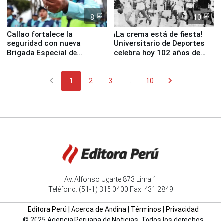
8
10
Callao fortalece la
¡La crema está de fiesta!
seguridad con nueva
Universitario de Deportes
Brigada Especial de
celebra hoy 102 años de
Turismo y moderno
fundación
equipamiento para
chevron_left
chevron_right
Serenazgo
1
2
3
...
10
Av. Alfonso Ugarte 873 Lima 1
Teléfono: (51-1) 315 0400 Fax: 431 2849
Editora Perú
|
Acerca de Andina
|
Términos
|
Privacidad
© 2025 Agencia Peruana de Noticias. Todos los derechos