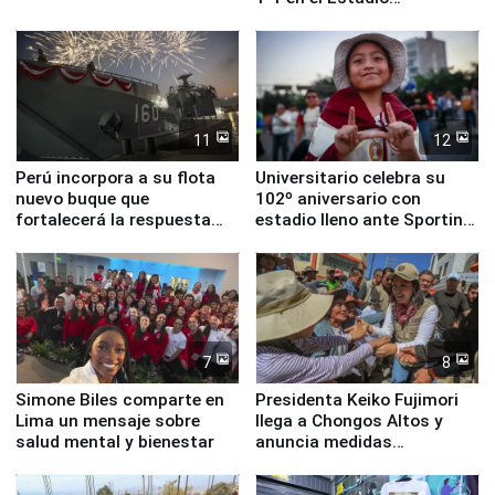
Monumental
11
12
Perú incorpora a su flota
Universitario celebra su
nuevo buque que
102º aniversario con
fortalecerá la respuesta
estadio lleno ante Sporting
ante el fenómeno El Niño
Cristal
7
8
Simone Biles comparte en
Presidenta Keiko Fujimori
Lima un mensaje sobre
llega a Chongos Altos y
salud mental y bienestar
anuncia medidas
inmediatas en vivienda,
educación, salud y empleo