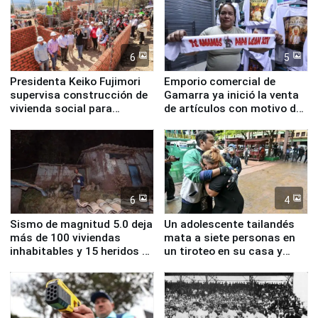
6
5
Presidenta Keiko Fujimori
Emporio comercial de
supervisa construcción de
Gamarra ya inició la venta
vivienda social para
de artículos con motivo de
familias afectadas por
la visita del papa León XIV
sismo en Junín
6
4
Sismo de magnitud 5.0 deja
Un adolescente tailandés
más de 100 viviendas
mata a siete personas en
inhabitables y 15 heridos en
un tiroteo en su casa y
Junín
escuela