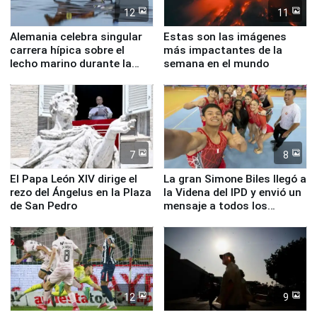
12
11
Alemania celebra singular
Estas son las imágenes
carrera hípica sobre el
más impactantes de la
lecho marino durante la
semana en el mundo
marea baja
7
8
El Papa León XIV dirige el
La gran Simone Biles llegó a
rezo del Ángelus en la Plaza
la Videna del IPD y envió un
de San Pedro
mensaje a todos los
deportistas del Perú
12
9