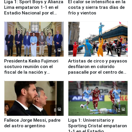
Liga 1: Sport Boys y Alianza
El calor se intensifica en la
Lima empataron 1-1 en el
costa y sierra tras días de
Estadio Nacional por el
frío y vientos
Torneo Clausura
6
12
Presidenta Keiko Fujimori
Artistas de circo y payasos
sostuvo reunión con el
desfilaron en colorido
fiscal de la nación y
pasacalle por el centro de
ministros de Estado
Lima
8
12
Fallece Jorge Messi, padre
Liga 1: Universitario y
del astro argentino
Sporting Cristal empataron
1-1 en el Estadio