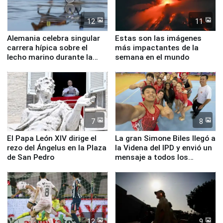
12
11
Alemania celebra singular
Estas son las imágenes
carrera hípica sobre el
más impactantes de la
lecho marino durante la
semana en el mundo
marea baja
7
8
El Papa León XIV dirige el
La gran Simone Biles llegó a
rezo del Ángelus en la Plaza
la Videna del IPD y envió un
de San Pedro
mensaje a todos los
deportistas del Perú
12
9