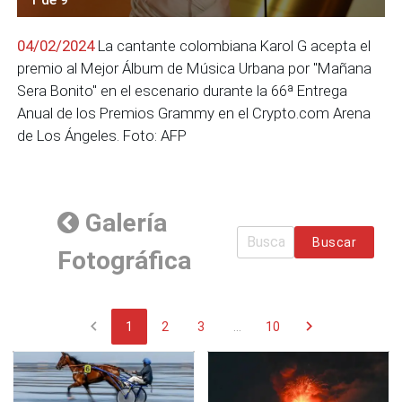
04/02/2024
La cantante colombiana Karol G acepta el
premio al Mejor Álbum de Música Urbana por "Mañana
Sera Bonito" en el escenario durante la 66ª Entrega
Anual de los Premios Grammy en el Crypto.com Arena
de Los Ángeles. Foto: AFP
Galería
Buscar
Fotográfica
chevron_left
chevron_right
1
2
3
...
10