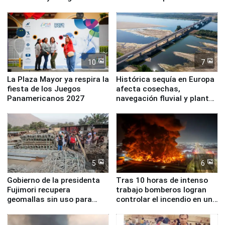
Simone Biles
10
7
La Plaza Mayor ya respira la
Histórica sequía en Europa
fiesta de los Juegos
afecta cosechas,
Panamericanos 2027
navegación fluvial y plantas
nucleares
5
6
Gobierno de la presidenta
Tras 10 horas de intenso
Fujimori recupera
trabajo bomberos logran
geomallas sin uso para
controlar el incendio en una
proteger Santa Eulalia ante
planta química de Santiago
Fenómeno El Niño
de Chile