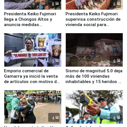
8
6
Presidenta Keiko Fujimori
Presidenta Keiko Fujimori
llega a Chongos Altos y
supervisa construcción de
anuncia medidas
vivienda social para
inmediatas en vivienda,
familias afectadas por
educación, salud y empleo
sismo en Junín
5
6
Emporio comercial de
Sismo de magnitud 5.0 deja
Gamarra ya inició la venta
más de 100 viviendas
de artículos con motivo de
inhabitables y 15 heridos en
la visita del papa León XIV
Junín
4
8