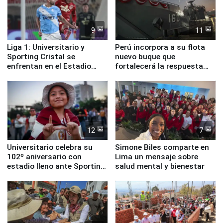
9
11
Liga 1: Universitario y
Perú incorpora a su flota
Sporting Cristal se
nuevo buque que
enfrentan en el Estadio
fortalecerá la respuesta
Monumental
ante el fenómeno El Niño
12
7
Universitario celebra su
Simone Biles comparte en
102º aniversario con
Lima un mensaje sobre
estadio lleno ante Sporting
salud mental y bienestar
Cristal