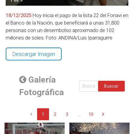
18/12/2025
Hoy inicia el pago de la lista 22 del Fonavi en
el Banco de la Nación, que beneficiará a unas 31,800
personas con un desembolso aproximado de 102
millones de soles. Foto: ANDINA/Luis Iparraguirre
Descargar Imagen
Galería
Buscar
Fotográfica
chevron_left
chevron_right
1
2
3
...
10