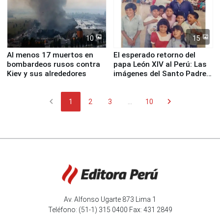
10
15
Al menos 17 muertos en
El esperado retorno del
bombardeos rusos contra
papa León XIV al Perú: Las
Kiev y sus alrededores
imágenes del Santo Padre
en su labor pastoral en
nuestro país
chevron_left
chevron_right
1
2
3
...
10
Av. Alfonso Ugarte 873 Lima 1
Teléfono: (51-1) 315 0400 Fax: 431 2849