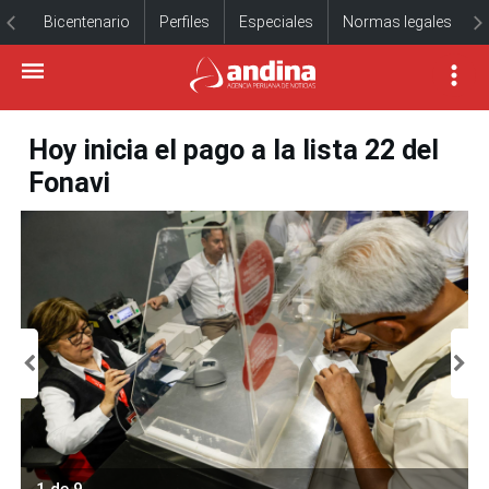
Bicentenario
Perfiles
Especiales
Normas legales
Hoy inicia el pago a la lista 22 del
Fonavi
1 de 9