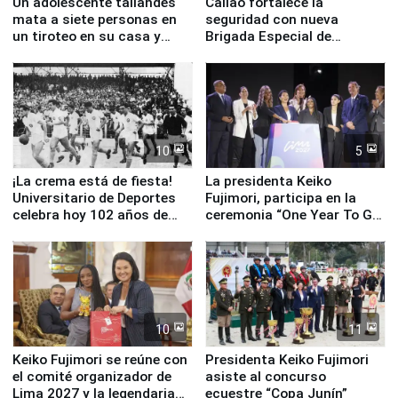
Un adolescente tailandés
Callao fortalece la
mata a siete personas en
seguridad con nueva
un tiroteo en su casa y
Brigada Especial de
escuela
Turismo y moderno
equipamiento para
Serenazgo
10
5
¡La crema está de fiesta!
La presidenta Keiko
Universitario de Deportes
Fujimori, participa en la
celebra hoy 102 años de
ceremonia “One Year To Go
fundación
de Lima 2027”
10
11
Keiko Fujimori se reúne con
Presidenta Keiko Fujimori
el comité organizador de
asiste al concurso
Lima 2027 y la legendaria
ecuestre “Copa Junín”