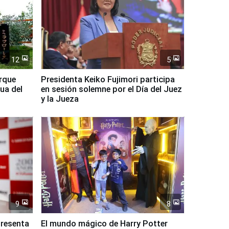
12
5
arque
Presidenta Keiko Fujimori participa
ua del
en sesión solemne por el Día del Juez
y la Jueza
9
8
presenta
El mundo mágico de Harry Potter