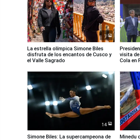
7
La estrella olímpica Simone Biles
Presiden
disfruta de los encantos de Cusco y
visita d
el Valle Sagrado
Cola en
14
Simone Biles: La supercampeona de
Minedu d