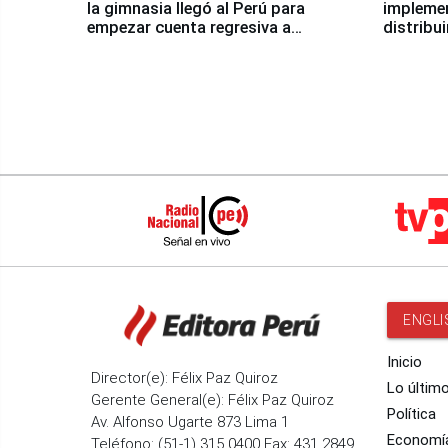
la gimnasia llegó al Perú para
impleme
empezar cuenta regresiva a
distribu
Panamericanos Lima 2027
ENGLI
Inicio
Director(e): Félix Paz Quiroz
Lo últim
Gerente General(e): Félix Paz Quiroz
Política
Av. Alfonso Ugarte 873 Lima 1
Economí
Teléfono: (51-1) 315 0400 Fax: 431 2849