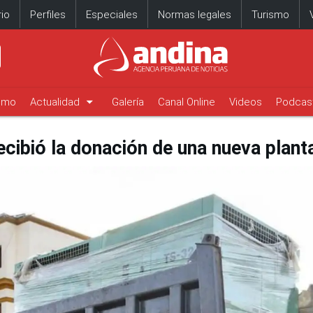
io
Perfiles
Especiales
Normas legales
Turismo
arrow_drop_down
timo
Actualidad
Galería
Canal Online
Videos
Podcas
cibió la donación de una nueva plant