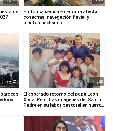
10
7
fiesta de
Histórica sequía en Europa afecta
2027
cosechas, navegación fluvial y
plantas nucleares
10
15
mbardeos
El esperado retorno del papa León
dedores
XIV al Perú: Las imágenes del Santo
Padre en su labor pastoral en nuestro
país