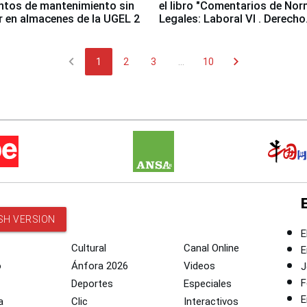
ntos de mantenimiento sin
el libro "Comentarios de No
ir en almacenes de la UGEL 2
Legales: Laboral Vl . Derecho
Colectivo"
chevron_left
chevron_right
1
2
3
...
10
SH VERSION
E
Cultural
Canal Online
E
o
Ánfora 2026
Videos
J
F
Deportes
Especiales
E
a
Clic
Interactivos