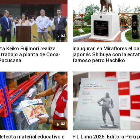
7
ta Keiko Fujimori realiza
Inauguran en Miraflores el p
e trabajo a planta de Coca-
japonés Shibuya con la estat
 Pucusana
famoso perro Hachiko
6
etecta material educativo e
FIL Lima 2026: Editora Perú 