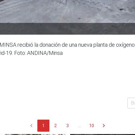
INSA recibió la donación de una nueva planta de oxígeno a t
ovid-19. Foto: ANDINA/Minsa
chevron_left
chevron_right
1
2
3
...
10