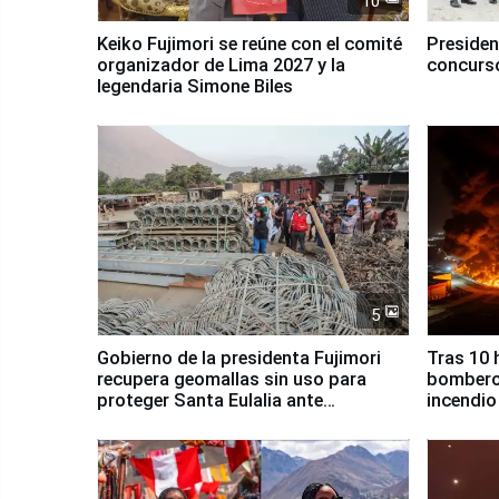
10
Keiko Fujimori se reúne con el comité
Presiden
organizador de Lima 2027 y la
concurso
legendaria Simone Biles
5
Gobierno de la presidenta Fujimori
Tras 10 
recupera geomallas sin uso para
bomberos
proteger Santa Eulalia ante
incendio
Fenómeno El Niño
Santiago