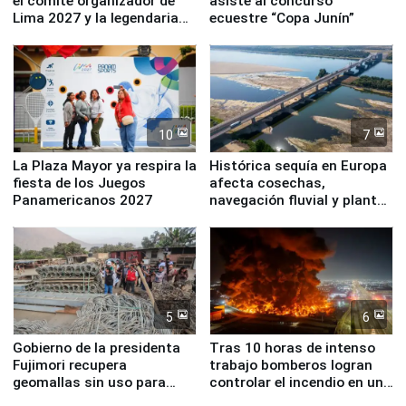
el comité organizador de
asiste al concurso
Lima 2027 y la legendaria
ecuestre “Copa Junín”
Simone Biles
10
7
La Plaza Mayor ya respira la
Histórica sequía en Europa
fiesta de los Juegos
afecta cosechas,
Panamericanos 2027
navegación fluvial y plantas
nucleares
5
6
Gobierno de la presidenta
Tras 10 horas de intenso
Fujimori recupera
trabajo bomberos logran
geomallas sin uso para
controlar el incendio en una
proteger Santa Eulalia ante
planta química de Santiago