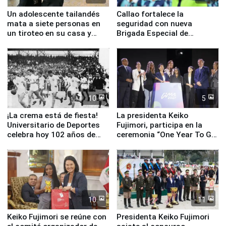
Un adolescente tailandés
Callao fortalece la
mata a siete personas en
seguridad con nueva
un tiroteo en su casa y
Brigada Especial de
escuela
Turismo y moderno
equipamiento para
Serenazgo
10
5
¡La crema está de fiesta!
La presidenta Keiko
Universitario de Deportes
Fujimori, participa en la
celebra hoy 102 años de
ceremonia “One Year To Go
fundación
de Lima 2027”
10
11
Keiko Fujimori se reúne con
Presidenta Keiko Fujimori