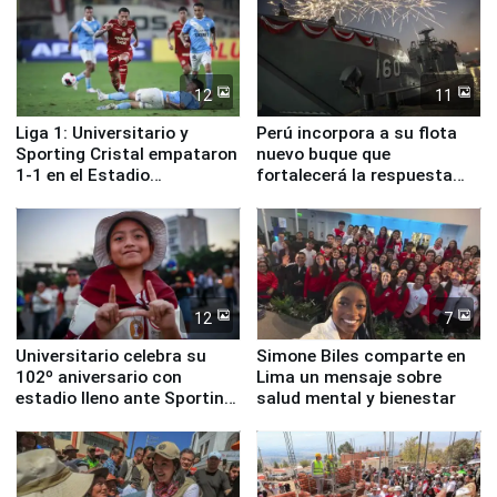
12
11
Liga 1: Universitario y
Perú incorpora a su flota
Sporting Cristal empataron
nuevo buque que
1-1 en el Estadio
fortalecerá la respuesta
Monumental
ante el fenómeno El Niño
12
7
Universitario celebra su
Simone Biles comparte en
102º aniversario con
Lima un mensaje sobre
estadio lleno ante Sporting
salud mental y bienestar
Cristal