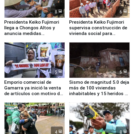
8
6
Presidenta Keiko Fujimori
Presidenta Keiko Fujimori
llega a Chongos Altos y
supervisa construcción de
anuncia medidas
vivienda social para
inmediatas en vivienda,
familias afectadas por
educación, salud y empleo
sismo en Junín
5
6
Emporio comercial de
Sismo de magnitud 5.0 deja
Gamarra ya inició la venta
más de 100 viviendas
de artículos con motivo de
inhabitables y 15 heridos en
la visita del papa León XIV
Junín
4
8