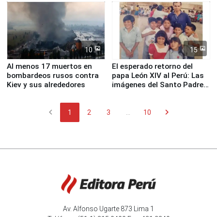
Fenómeno El Niño
de Chile
10
15
Al menos 17 muertos en
El esperado retorno del
bombardeos rusos contra
papa León XIV al Perú: Las
Kiev y sus alrededores
imágenes del Santo Padre
en su labor pastoral en
nuestro país
chevron_left
chevron_right
1
2
3
...
10
Av. Alfonso Ugarte 873 Lima 1