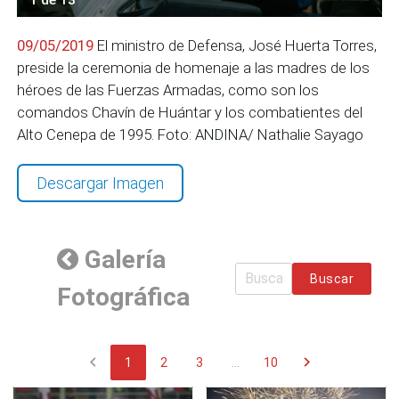
09/05/2019
El ministro de Defensa, José Huerta Torres,
preside la ceremonia de homenaje a las madres de los
héroes de las Fuerzas Armadas, como son los
comandos Chavín de Huántar y los combatientes del
Alto Cenepa de 1995. Foto: ANDINA/ Nathalie Sayago
Descargar Imagen
Galería
Buscar
Fotográfica
chevron_left
chevron_right
1
2
3
...
10