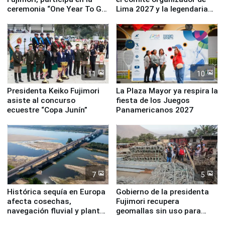
ceremonia “One Year To Go
Lima 2027 y la legendaria
de Lima 2027”
Simone Biles
11
10
Presidenta Keiko Fujimori
La Plaza Mayor ya respira la
asiste al concurso
fiesta de los Juegos
ecuestre “Copa Junín”
Panamericanos 2027
7
5
Histórica sequía en Europa
Gobierno de la presidenta
afecta cosechas,
Fujimori recupera
navegación fluvial y plantas
geomallas sin uso para
nucleares
proteger Santa Eulalia ante