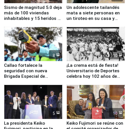
Sismo de magnitud 5.0 deja
Un adolescente tailandés
más de 100 viviendas
mata a siete personas en
inhabitables y 15 heridos en
un tiroteo en su casa y
Junín
escuela
8
10
Callao fortalece la
¡La crema está de fiesta!
seguridad con nueva
Universitario de Deportes
Brigada Especial de
celebra hoy 102 años de
Turismo y moderno
fundación
equipamiento para
Serenazgo
5
10
La presidenta Keiko
Keiko Fujimori se reúne con
Fujimori, participa en la
el comité organizador de