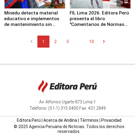
6
9
Minedu detecta material
FIL Lima 2026: Editora Perú
educativo e implementos
presenta el libro
de mantenimiento sin
"Comentarios de Normas
distribuir en almacenes de
Legales: Laboral Vl .
la UGEL 2
Derecho Colectivo"
chevron_left
chevron_right
1
2
3
...
10
Av. Alfonso Ugarte 873 Lima 1
Teléfono: (51-1) 315 0400 Fax: 431 2849
Editora Perú
|
Acerca de Andina
|
Términos
|
Privacidad
© 2025 Agencia Peruana de Noticias. Todos los derechos
reservados.