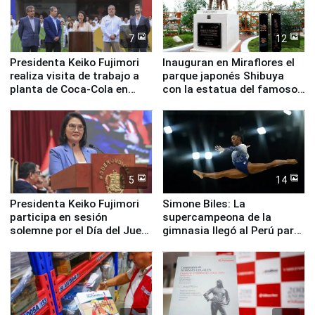
7
12
Presidenta Keiko Fujimori
Inauguran en Miraflores el
realiza visita de trabajo a
parque japonés Shibuya
planta de Coca-Cola en
con la estatua del famoso
Pucusana
perro Hachiko
5
14
Presidenta Keiko Fujimori
Simone Biles: La
participa en sesión
supercampeona de la
solemne por el Día del Juez
gimnasia llegó al Perú para
y la Jueza
empezar cuenta regresiva a
Panamericanos Lima 2027