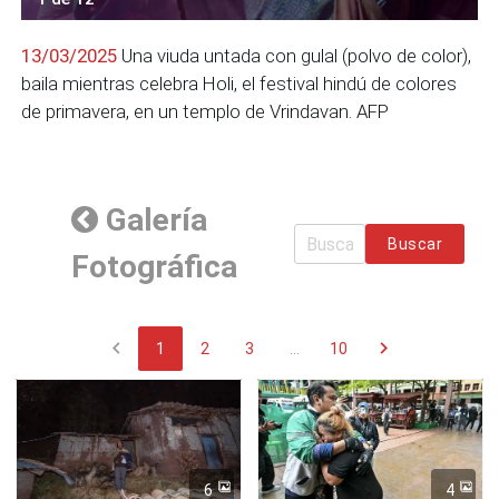
13/03/2025
Una viuda untada con gulal (polvo de color),
baila mientras celebra Holi, el festival hindú de colores
de primavera, en un templo de Vrindavan. AFP
Galería
Buscar
Fotográfica
chevron_left
chevron_right
1
2
3
...
10
6
4