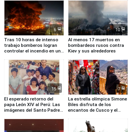
Fenómeno El Niño
6
10
Tras 10 horas de intenso
Al menos 17 muertos en
trabajo bomberos logran
bombardeos rusos contra
controlar el incendio en una
Kiev y sus alrededores
planta química de Santiago
de Chile
15
7
El esperado retorno del
La estrella olímpica Simone
papa León XIV al Perú: Las
Biles disfruta de los
imágenes del Santo Padre
encantos de Cusco y el
en su labor pastoral en
Valle Sagrado
nuestro país