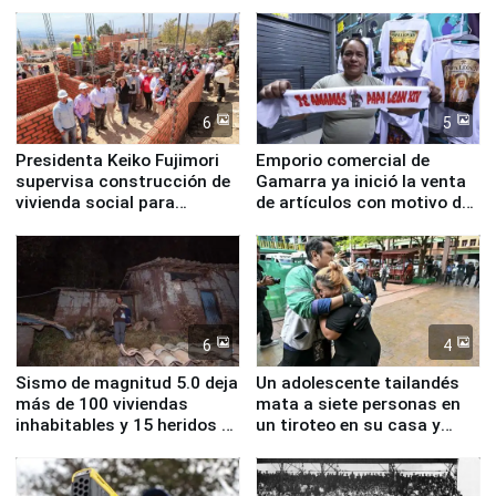
inmediatas en vivienda,
educación, salud y empleo
6
5
Presidenta Keiko Fujimori
Emporio comercial de
supervisa construcción de
Gamarra ya inició la venta
vivienda social para
de artículos con motivo de
familias afectadas por
la visita del papa León XIV
sismo en Junín
6
4
Sismo de magnitud 5.0 deja
Un adolescente tailandés
más de 100 viviendas
mata a siete personas en
inhabitables y 15 heridos en
un tiroteo en su casa y
Junín
escuela