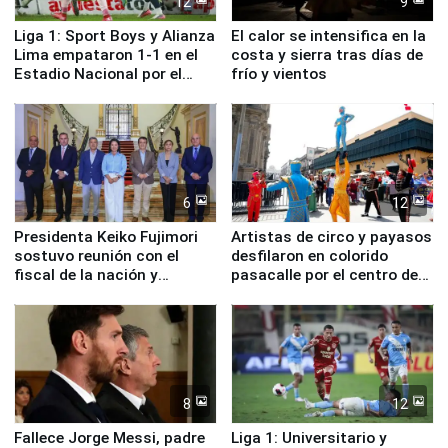
12
9
Liga 1: Sport Boys y Alianza
El calor se intensifica en la
Lima empataron 1-1 en el
costa y sierra tras días de
Estadio Nacional por el
frío y vientos
Torneo Clausura
6
12
Presidenta Keiko Fujimori
Artistas de circo y payasos
sostuvo reunión con el
desfilaron en colorido
fiscal de la nación y
pasacalle por el centro de
ministros de Estado
Lima
8
12
Fallece Jorge Messi, padre
Liga 1: Universitario y