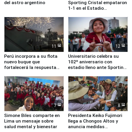
del astro argentino
Sporting Cristal empataron
1-1 en el Estadio
Monumental
11
12
Perú incorpora a su flota
Universitario celebra su
nuevo buque que
102º aniversario con
fortalecerá la respuesta
estadio lleno ante Sporting
ante el fenómeno El Niño
Cristal
7
8
Simone Biles comparte en
Presidenta Keiko Fujimori
Lima un mensaje sobre
llega a Chongos Altos y
salud mental y bienestar
anuncia medidas