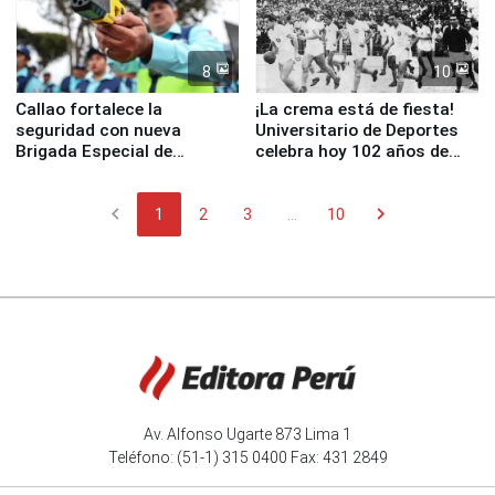
8
10
Callao fortalece la
¡La crema está de fiesta!
seguridad con nueva
Universitario de Deportes
Brigada Especial de
celebra hoy 102 años de
Turismo y moderno
fundación
equipamiento para
chevron_left
chevron_right
Serenazgo
1
2
3
...
10
Av. Alfonso Ugarte 873 Lima 1
Teléfono: (51-1) 315 0400 Fax: 431 2849