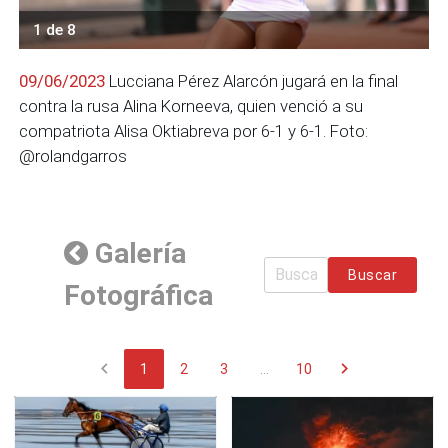
1 de 8
09/06/2023
Lucciana Pérez Alarcón jugará en la final
contra la rusa Alina Korneeva, quien venció a su
compatriota Alisa Oktiabreva por 6-1 y 6-1. Foto:
@rolandgarros
Galería
Buscar
Fotográfica
chevron_left
chevron_right
1
2
3
...
10