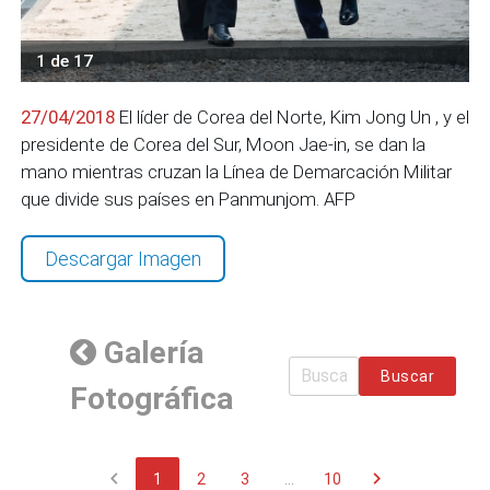
1 de 17
27/04/2018
El líder de Corea del Norte, Kim Jong Un , y el
presidente de Corea del Sur, Moon Jae-in, se dan la
mano mientras cruzan la Línea de Demarcación Militar
que divide sus países en Panmunjom. AFP
Descargar Imagen
Galería
Buscar
Fotográfica
chevron_left
chevron_right
1
2
3
...
10