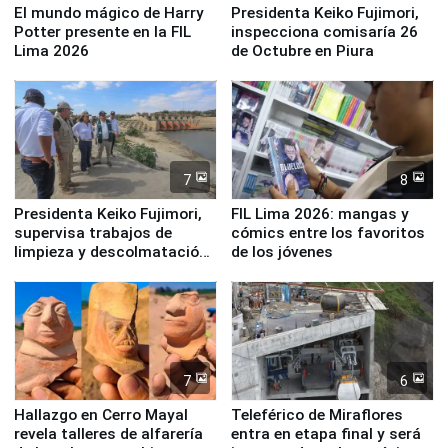
El mundo mágico de Harry
Presidenta Keiko Fujimori,
Potter presente en la FIL
inspecciona comisaría 26
Lima 2026
de Octubre en Piura
7
8
Presidenta Keiko Fujimori,
FIL Lima 2026: mangas y
supervisa trabajos de
cómics entre los favoritos
limpieza y descolmatación
de los jóvenes
en río Piura
7
6
Hallazgo en Cerro Mayal
Teleférico de Miraflores
revela talleres de alfarería
entra en etapa final y será