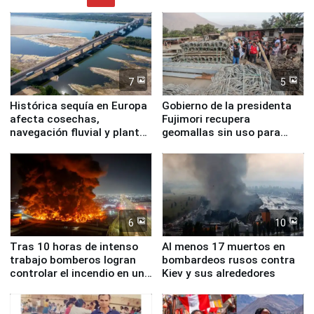
7
5
Histórica sequía en Europa
Gobierno de la presidenta
afecta cosechas,
Fujimori recupera
navegación fluvial y plantas
geomallas sin uso para
nucleares
proteger Santa Eulalia ante
Fenómeno El Niño
6
10
Tras 10 horas de intenso
Al menos 17 muertos en
trabajo bomberos logran
bombardeos rusos contra
controlar el incendio en una
Kiev y sus alrededores
planta química de Santiago
de Chile