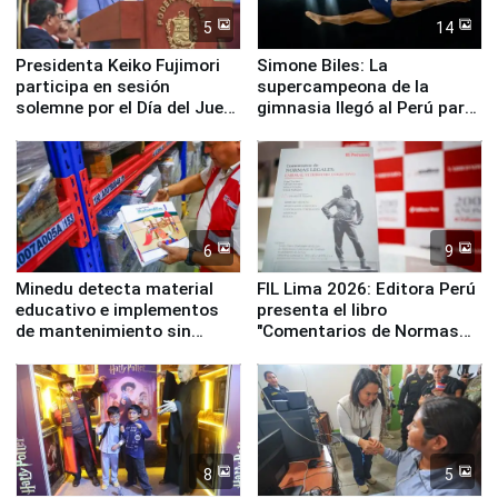
5
14
Presidenta Keiko Fujimori
Simone Biles: La
participa en sesión
supercampeona de la
solemne por el Día del Juez
gimnasia llegó al Perú para
y la Jueza
empezar cuenta regresiva a
Panamericanos Lima 2027
6
9
Minedu detecta material
FIL Lima 2026: Editora Perú
educativo e implementos
presenta el libro
de mantenimiento sin
"Comentarios de Normas
distribuir en almacenes de
Legales: Laboral Vl .
la UGEL 2
Derecho Colectivo"
8
5