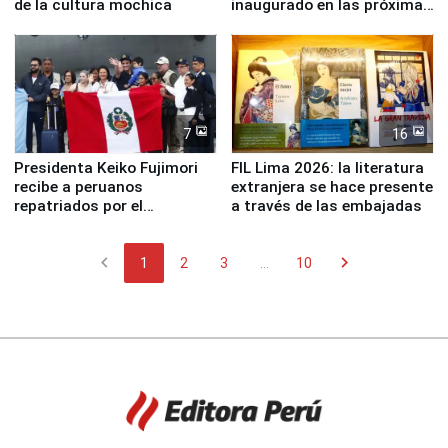
de la cultura mochica
inaugurado en las próximas
semanas
7
16
Presidenta Keiko Fujimori
FIL Lima 2026: la literatura
recibe a peruanos
extranjera se hace presente
repatriados por el
a través de las embajadas
terremoto en Venezuela
chevron_left
chevron_right
1
2
3
...
10