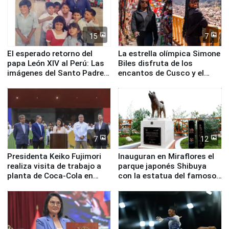
15
7
El esperado retorno del
La estrella olímpica Simone
papa León XIV al Perú: Las
Biles disfruta de los
imágenes del Santo Padre
encantos de Cusco y el
en su labor pastoral en
Valle Sagrado
nuestro país
7
12
Presidenta Keiko Fujimori
Inauguran en Miraflores el
realiza visita de trabajo a
parque japonés Shibuya
planta de Coca-Cola en
con la estatua del famoso
Pucusana
perro Hachiko