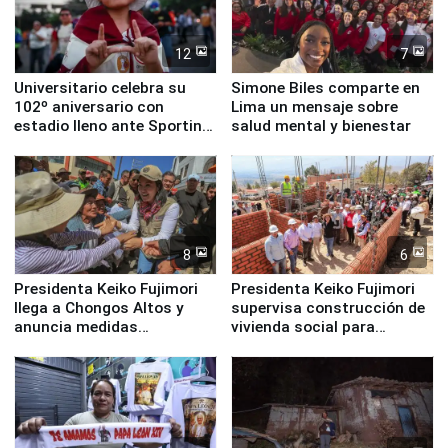
12
7
Universitario celebra su
Simone Biles comparte en
102º aniversario con
Lima un mensaje sobre
estadio lleno ante Sporting
salud mental y bienestar
Cristal
8
6
Presidenta Keiko Fujimori
Presidenta Keiko Fujimori
llega a Chongos Altos y
supervisa construcción de
anuncia medidas
vivienda social para
inmediatas en vivienda,
familias afectadas por
educación, salud y empleo
sismo en Junín