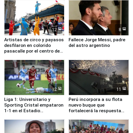
12
8
Artistas de circo y payasos
Fallece Jorge Messi, padre
desfilaron en colorido
del astro argentino
pasacalle por el centro de
Lima
12
11
Liga 1: Universitario y
Perú incorpora a su flota
Sporting Cristal empataron
nuevo buque que
1-1 en el Estadio
fortalecerá la respuesta
Monumental
ante el fenómeno El Niño