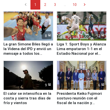
chevron_left
chevron_right
1
2
3
...
10
8
12
La gran Simone Biles llegó a
Liga 1: Sport Boys y Alianza
la Videna del IPD y envió un
Lima empataron 1-1 en el
mensaje a todos los
Estadio Nacional por el
deportistas del Perú
Torneo Clausura
9
6
El calor se intensifica en la
Presidenta Keiko Fujimori
costa y sierra tras días de
sostuvo reunión con el
frío y vientos
fiscal de la nación y
ministros de Estado