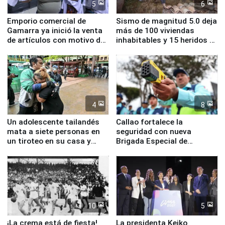
5
6
Emporio comercial de
Sismo de magnitud 5.0 deja
Gamarra ya inició la venta
más de 100 viviendas
de artículos con motivo de
inhabitables y 15 heridos en
la visita del papa León XIV
Junín
4
8
Un adolescente tailandés
Callao fortalece la
mata a siete personas en
seguridad con nueva
un tiroteo en su casa y
Brigada Especial de
escuela
Turismo y moderno
equipamiento para
Serenazgo
10
5
¡La crema está de fiesta!
La presidenta Keiko