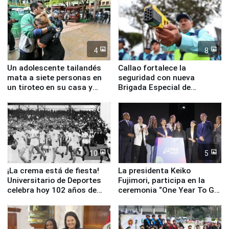
4
8
Un adolescente tailandés
Callao fortalece la
mata a siete personas en
seguridad con nueva
un tiroteo en su casa y
Brigada Especial de
escuela
Turismo y moderno
equipamiento para
Serenazgo
10
5
¡La crema está de fiesta!
La presidenta Keiko
Universitario de Deportes
Fujimori, participa en la
celebra hoy 102 años de
ceremonia “One Year To Go
fundación
de Lima 2027”