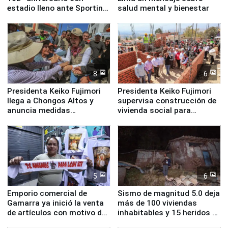
estadio lleno ante Sporting
salud mental y bienestar
Cristal
8
6
Presidenta Keiko Fujimori
Presidenta Keiko Fujimori
llega a Chongos Altos y
supervisa construcción de
anuncia medidas
vivienda social para
inmediatas en vivienda,
familias afectadas por
educación, salud y empleo
sismo en Junín
5
6
Emporio comercial de
Sismo de magnitud 5.0 deja
Gamarra ya inició la venta
más de 100 viviendas
de artículos con motivo de
inhabitables y 15 heridos en
la visita del papa León XIV
Junín