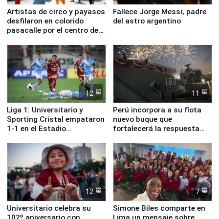
Artistas de circo y payasos
Fallece Jorge Messi, padre
desfilaron en colorido
del astro argentino
pasacalle por el centro de
Lima
12
11
Liga 1: Universitario y
Perú incorpora a su flota
Sporting Cristal empataron
nuevo buque que
1-1 en el Estadio
fortalecerá la respuesta
Monumental
ante el fenómeno El Niño
12
7
Universitario celebra su
Simone Biles comparte en
102º aniversario con
Lima un mensaje sobre