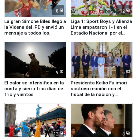
8
12
La gran Simone Biles llegó a
Liga 1: Sport Boys y Alianza
la Videna del IPD y envió un
Lima empataron 1-1 en el
mensaje a todos los
Estadio Nacional por el
deportistas del Perú
Torneo Clausura
9
6
El calor se intensifica en la
Presidenta Keiko Fujimori
costa y sierra tras días de
sostuvo reunión con el
frío y vientos
fiscal de la nación y
ministros de Estado
12
8