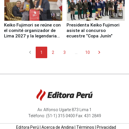
10
11
Keiko Fujimori se reúne con
Presidenta Keiko Fujimori
el comité organizador de
asiste al concurso
Lima 2027 y la legendaria
ecuestre “Copa Junín”
Simone Biles
chevron_left
chevron_right
1
2
3
...
10
Av. Alfonso Ugarte 873 Lima 1
Teléfono: (51-1) 315 0400 Fax: 431 2849
Editora Perú
|
Acerca de Andina
|
Términos
|
Privacidad