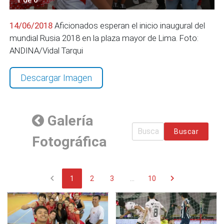
14/06/2018
Aficionados esperan el inicio inaugural del
mundial Rusia 2018 en la plaza mayor de Lima. Foto:
ANDINA/Vidal Tarqui
Descargar Imagen
Galería
Buscar
Fotográfica
chevron_left
chevron_right
1
2
3
...
10