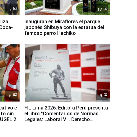
7
12
liza
Inauguran en Miraflores el parque
 Coca-
japonés Shibuya con la estatua del
famoso perro Hachiko
6
9
cativo e
FIL Lima 2026: Editora Perú presenta
to sin
el libro "Comentarios de Normas
a UGEL 2
Legales: Laboral Vl . Derecho
Colectivo"