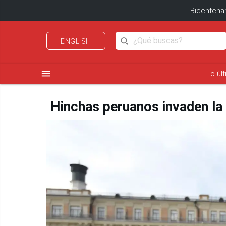
Bicentenar
ENGLISH
menu
Lo úl
Hinchas peruanos invaden la