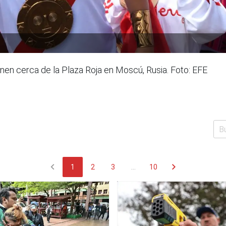
nen cerca de la Plaza Roja en Moscú, Rusia. Foto: EFE
chevron_left
chevron_right
1
2
3
...
10