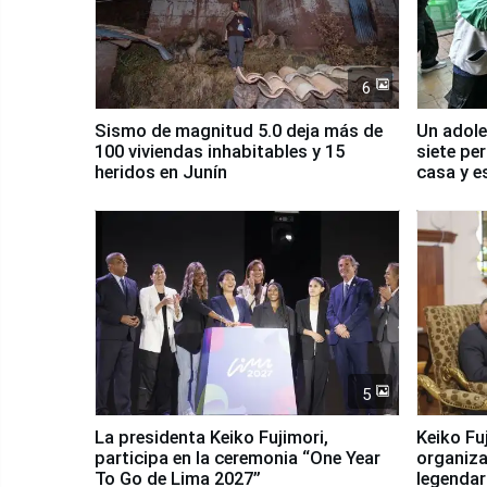
6
Sismo de magnitud 5.0 deja más de
Un adole
100 viviendas inhabitables y 15
siete pe
heridos en Junín
casa y e
5
La presidenta Keiko Fujimori,
Keiko Fu
participa en la ceremonia “One Year
organiza
To Go de Lima 2027”
legendar