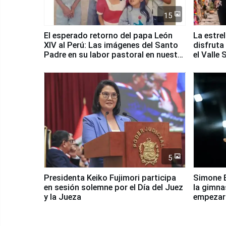
15
El esperado retorno del papa León
La estre
XIV al Perú: Las imágenes del Santo
disfruta
Padre en su labor pastoral en nuestro
el Valle
país
5
Presidenta Keiko Fujimori participa
Simone B
en sesión solemne por el Día del Juez
la gimna
y la Jueza
empezar 
Panamer