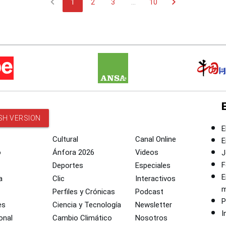
chevron_left
chevron_right
1
2
3
...
10
SH VERSION
E
Cultural
Canal Online
E
o
Ánfora 2026
Videos
J
F
Deportes
Especiales
E
a
Clic
Interactivos
m
Perfiles y Crónicas
Podcast
P
es
Ciencia y Tecnología
Newsletter
I
onal
Cambio Climático
Nosotros