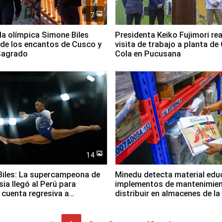
7
lla olímpica Simone Biles
Presidenta Keiko Fujimori rea
 de los encantos de Cusco y
visita de trabajo a planta de
 Sagrado
Cola en Pucusana
14
iles: La supercampeona de
Minedu detecta material edu
sia llegó al Perú para
implementos de mantenimien
cuenta regresiva a
distribuir en almacenes de l
icanos Lima 2027