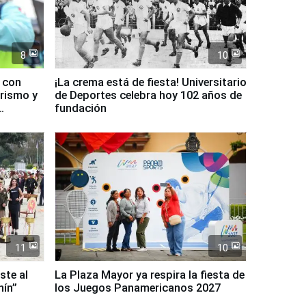
8
10
d con
¡La crema está de fiesta! Universitario
urismo y
de Deportes celebra hoy 102 años de
fundación
11
10
ste al
La Plaza Mayor ya respira la fiesta de
nín”
los Juegos Panamericanos 2027