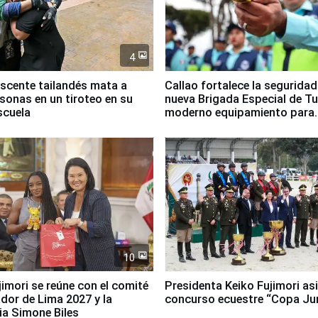
4
scente tailandés mata a
Callao fortalece la segurida
rsonas en un tiroteo en su
nueva Brigada Especial de T
scuela
moderno equipamiento para
Serenazgo
10
jimori se reúne con el comité
Presidenta Keiko Fujimori asi
dor de Lima 2027 y la
concurso ecuestre “Copa Ju
ia Simone Biles