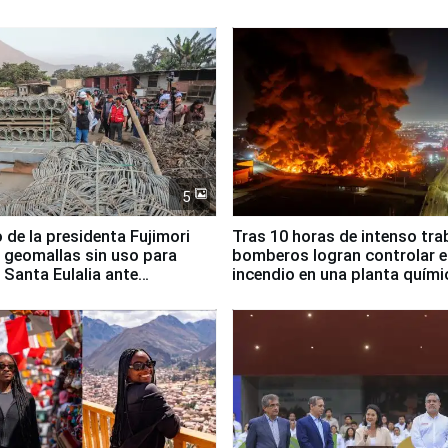
5
 de la presidenta Fujimori
Tras 10 horas de intenso tra
 geomallas sin uso para
bomberos logran controlar e
 Santa Eulalia ante
incendio en una planta quími
o El Niño
Santiago de Chile