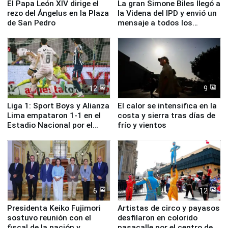
El Papa León XIV dirige el
La gran Simone Biles llegó a
rezo del Ángelus en la Plaza
la Videna del IPD y envió un
de San Pedro
mensaje a todos los
deportistas del Perú
12
9
Liga 1: Sport Boys y Alianza
El calor se intensifica en la
Lima empataron 1-1 en el
costa y sierra tras días de
Estadio Nacional por el
frío y vientos
Torneo Clausura
6
12
Presidenta Keiko Fujimori
Artistas de circo y payasos
sostuvo reunión con el
desfilaron en colorido
fiscal de la nación y
pasacalle por el centro de