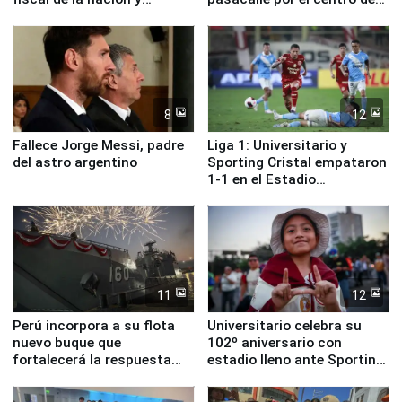
ministros de Estado
Lima
8
12
Fallece Jorge Messi, padre
Liga 1: Universitario y
del astro argentino
Sporting Cristal empataron
1-1 en el Estadio
Monumental
11
12
Perú incorpora a su flota
Universitario celebra su
nuevo buque que
102º aniversario con
fortalecerá la respuesta
estadio lleno ante Sporting
ante el fenómeno El Niño
Cristal