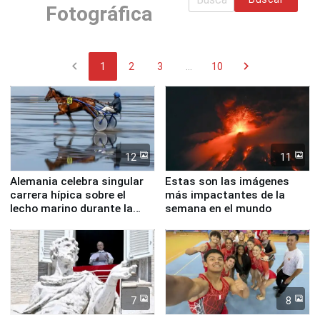
Fotográfica
chevron_left
chevron_right
1
2
3
...
10
12
11
Alemania celebra singular
Estas son las imágenes
carrera hípica sobre el
más impactantes de la
lecho marino durante la
semana en el mundo
marea baja
7
8