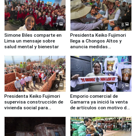
7
8
Simone Biles comparte en
Presidenta Keiko Fujimori
Lima un mensaje sobre
llega a Chongos Altos y
salud mental y bienestar
anuncia medidas
inmediatas en vivienda,
educación, salud y empleo
6
5
Presidenta Keiko Fujimori
Emporio comercial de
supervisa construcción de
Gamarra ya inició la venta
vivienda social para
de artículos con motivo de
familias afectadas por
la visita del papa León XIV
sismo en Junín