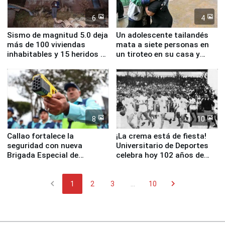
6
4
Sismo de magnitud 5.0 deja
Un adolescente tailandés
más de 100 viviendas
mata a siete personas en
inhabitables y 15 heridos en
un tiroteo en su casa y
Junín
escuela
8
10
Callao fortalece la
¡La crema está de fiesta!
seguridad con nueva
Universitario de Deportes
Brigada Especial de
celebra hoy 102 años de
Turismo y moderno
fundación
equipamiento para
chevron_left
chevron_right
Serenazgo
1
2
3
...
10