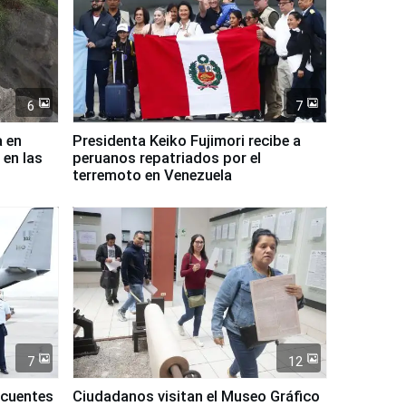
6
7
a en
Presidenta Keiko Fujimori recibe a
 en las
peruanos repatriados por el
terremoto en Venezuela
7
12
ncuentes
Ciudadanos visitan el Museo Gráfico