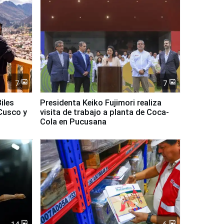
7
7
iles
Presidenta Keiko Fujimori realiza
Cusco y
visita de trabajo a planta de Coca-
Cola en Pucusana