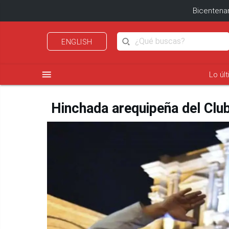
Bicentenar
ENGLISH
menu
Lo úl
Hinchada arequipeña del Club