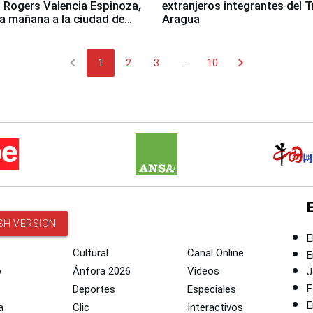
 Rogers Valencia Espinoza,
extranjeros integrantes del T
ta mañana a la ciudad de
Aragua
chevron_left
chevron_right
1
2
3
...
10
SH VERSION
E
Cultural
Canal Online
E
o
Ánfora 2026
Videos
J
F
Deportes
Especiales
E
a
Clic
Interactivos