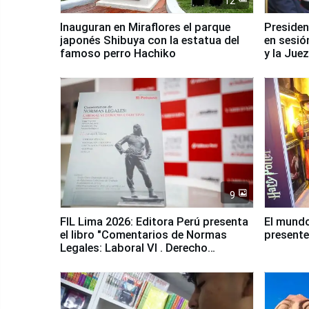
12
Inauguran en Miraflores el parque
Presiden
japonés Shibuya con la estatua del
en sesió
famoso perro Hachiko
y la Jue
9
FIL Lima 2026: Editora Perú presenta
El mundo
el libro "Comentarios de Normas
presente
Legales: Laboral Vl . Derecho
Colectivo"