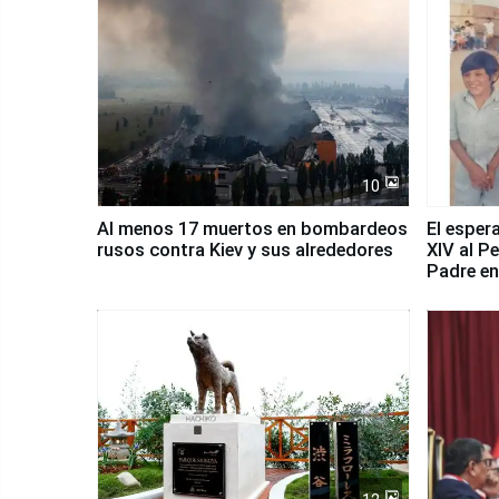
10
Al menos 17 muertos en bombardeos
El esper
rusos contra Kiev y sus alrededores
XIV al P
Padre en
país