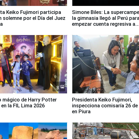
5
ta Keiko Fujimori participa
Simone Biles: La supercamp
n solemne por el Día del Juez
la gimnasia llegó al Perú par
za
empezar cuenta regresiva a
Panamericanos Lima 2027
8
 mágico de Harry Potter
Presidenta Keiko Fujimori,
 en la FIL Lima 2026
inspecciona comisaría 26 de
en Piura