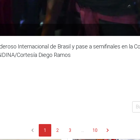
roso Internacional de Brasil y pase a semifinales en la C
: ANDINA/Cortesía Diego Ramos
chevron_left
chevron_right
1
2
3
...
10