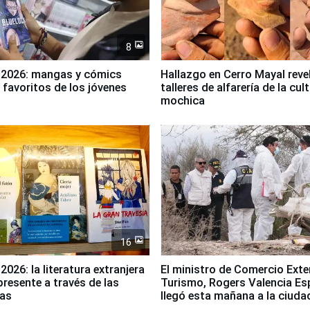
8
 2026: mangas y cómics
Hallazgo en Cerro Mayal reve
s favoritos de los jóvenes
talleres de alfarería de la cul
mochica
16
2026: la literatura extranjera
El ministro de Comercio Exter
presente a través de las
Turismo, Rogers Valencia Es
as
llegó esta mañana a la ciuda
Nasca