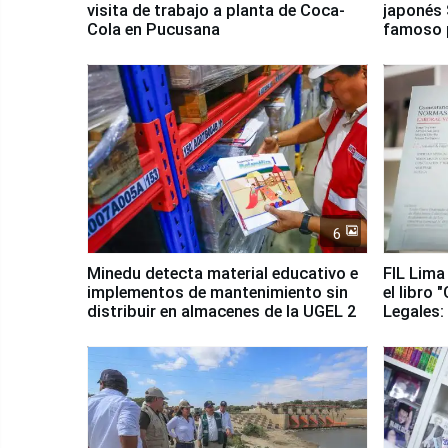
visita de trabajo a planta de Coca-
japonés 
Cola en Pucusana
famoso 
6
Minedu detecta material educativo e
FIL Lima
implementos de mantenimiento sin
el libro
distribuir en almacenes de la UGEL 2
Legales:
Colectiv