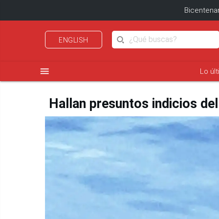
Bicentenar
ENGLISH
menu
Lo úl
Hallan presuntos indicios del