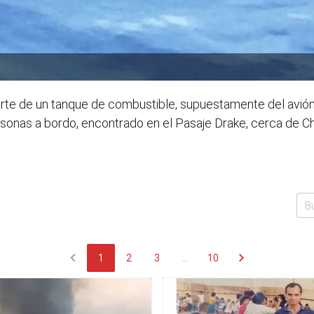
rte de un tanque de combustible, supuestamente del avió
sonas a bordo, encontrado en el Pasaje Drake, cerca de Ch
chevron_left
chevron_right
1
2
3
...
10