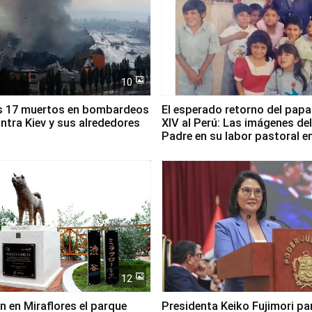
10
s 17 muertos en bombardeos
El esperado retorno del papa
ntra Kiev y sus alrededores
XIV al Perú: Las imágenes de
Padre en su labor pastoral e
país
12
n en Miraflores el parque
Presidenta Keiko Fujimori pa