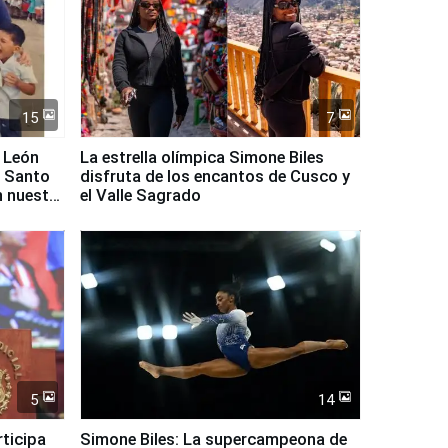
15
7
 León
La estrella olímpica Simone Biles
l Santo
disfruta de los encantos de Cusco y
n nuestro
el Valle Sagrado
5
14
rticipa
Simone Biles: La supercampeona de