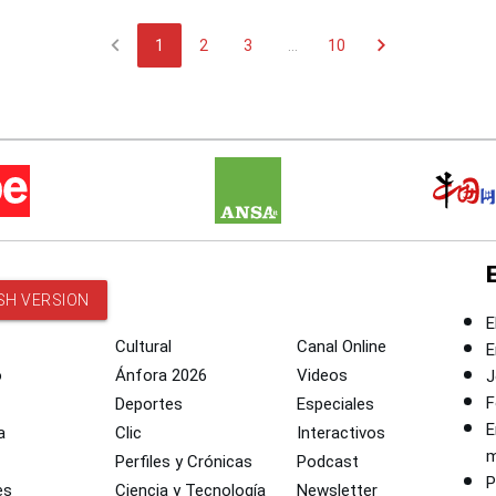
chevron_left
chevron_right
1
2
3
...
10
SH VERSION
E
Cultural
Canal Online
E
o
Ánfora 2026
Videos
J
F
Deportes
Especiales
E
a
Clic
Interactivos
m
Perfiles y Crónicas
Podcast
P
es
Ciencia y Tecnología
Newsletter