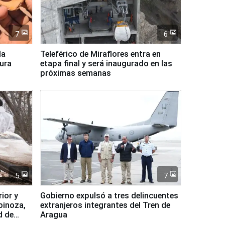
7
6
la
Teleférico de Miraflores entra en
tura
etapa final y será inaugurado en las
próximas semanas
5
7
ior y
Gobierno expulsó a tres delincuentes
pinoza,
extranjeros integrantes del Tren de
d de
Aragua