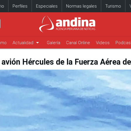
io
Perfiles
Especiales
Normas legales
Turismo
arrow_drop_down
timo
Actualidad
Galería
Canal Online
Videos
Podcas
 avión Hércules de la Fuerza Aérea de