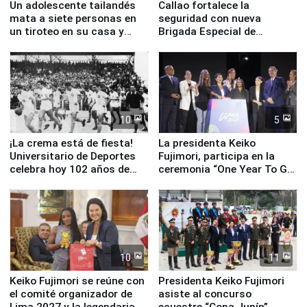
Un adolescente tailandés
Callao fortalece la
mata a siete personas en
seguridad con nueva
un tiroteo en su casa y
Brigada Especial de
escuela
Turismo y moderno
equipamiento para
Serenazgo
10
5
¡La crema está de fiesta!
La presidenta Keiko
Universitario de Deportes
Fujimori, participa en la
celebra hoy 102 años de
ceremonia “One Year To Go
fundación
de Lima 2027”
10
11
Keiko Fujimori se reúne con
Presidenta Keiko Fujimori
el comité organizador de
asiste al concurso
Lima 2027 y la legendaria
ecuestre “Copa Junín”