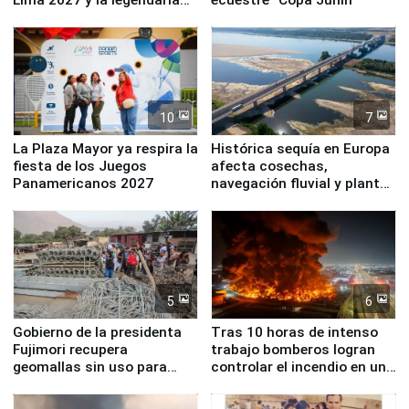
Simone Biles
10
7
La Plaza Mayor ya respira la
Histórica sequía en Europa
fiesta de los Juegos
afecta cosechas,
Panamericanos 2027
navegación fluvial y plantas
nucleares
5
6
Gobierno de la presidenta
Tras 10 horas de intenso
Fujimori recupera
trabajo bomberos logran
geomallas sin uso para
controlar el incendio en una
proteger Santa Eulalia ante
planta química de Santiago
Fenómeno El Niño
de Chile