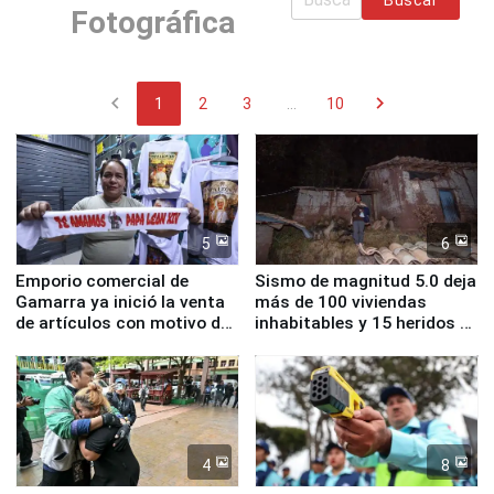
Fotográfica
chevron_left
chevron_right
1
2
3
...
10
5
6
Emporio comercial de
Sismo de magnitud 5.0 deja
Gamarra ya inició la venta
más de 100 viviendas
de artículos con motivo de
inhabitables y 15 heridos en
la visita del papa León XIV
Junín
4
8