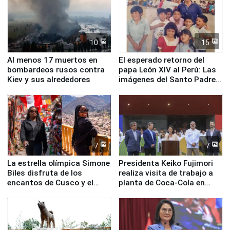
10
15
Al menos 17 muertos en
El esperado retorno del
bombardeos rusos contra
papa León XIV al Perú: Las
Kiev y sus alrededores
imágenes del Santo Padre
en su labor pastoral en
nuestro país
7
7
La estrella olímpica Simone
Presidenta Keiko Fujimori
Biles disfruta de los
realiza visita de trabajo a
encantos de Cusco y el
planta de Coca-Cola en
Valle Sagrado
Pucusana