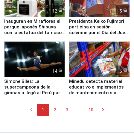
12
5
Inauguran en Miraflores el
Presidenta Keiko Fujimori
parque japonés Shibuya
participa en sesión
con la estatua del famoso
solemne por el Día del Juez
perro Hachiko
y la Jueza
14
6
Simone Biles: La
Minedu detecta material
supercampeona de la
educativo e implementos
gimnasia llegó al Perú para
de mantenimiento sin
empezar cuenta regresiva a
distribuir en almacenes de
Panamericanos Lima 2027
la UGEL 2
chevron_left
chevron_right
1
2
3
...
10