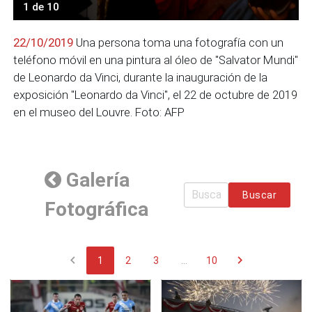
1 de 10
22/10/2019
Una persona toma una fotografía con un
teléfono móvil en una pintura al óleo de "Salvator Mundi"
de Leonardo da Vinci, durante la inauguración de la
exposición "Leonardo da Vinci", el 22 de octubre de 2019
en el museo del Louvre. Foto: AFP
Galería
Buscar
Fotográfica
chevron_left
chevron_right
1
2
3
...
10