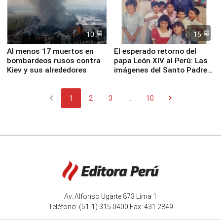
10
15
Al menos 17 muertos en
El esperado retorno del
bombardeos rusos contra
papa León XIV al Perú: Las
Kiev y sus alrededores
imágenes del Santo Padre
en su labor pastoral en
nuestro país
chevron_left
chevron_right
1
2
3
...
10
Av. Alfonso Ugarte 873 Lima 1
Teléfono: (51-1) 315 0400 Fax: 431 2849