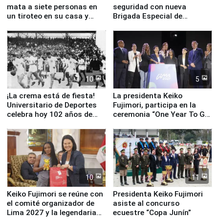
mata a siete personas en
seguridad con nueva
un tiroteo en su casa y
Brigada Especial de
escuela
Turismo y moderno
equipamiento para
Serenazgo
10
5
¡La crema está de fiesta!
La presidenta Keiko
Universitario de Deportes
Fujimori, participa en la
celebra hoy 102 años de
ceremonia “One Year To Go
fundación
de Lima 2027”
10
11
Keiko Fujimori se reúne con
Presidenta Keiko Fujimori
el comité organizador de
asiste al concurso
Lima 2027 y la legendaria
ecuestre “Copa Junín”