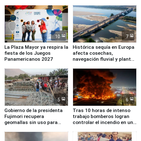
Simone Biles
10
7
La Plaza Mayor ya respira la
Histórica sequía en Europa
fiesta de los Juegos
afecta cosechas,
Panamericanos 2027
navegación fluvial y plantas
nucleares
5
6
Gobierno de la presidenta
Tras 10 horas de intenso
Fujimori recupera
trabajo bomberos logran
geomallas sin uso para
controlar el incendio en una
proteger Santa Eulalia ante
planta química de Santiago
Fenómeno El Niño
de Chile