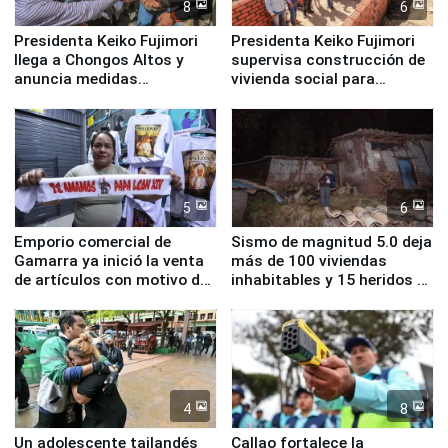
8
6
Presidenta Keiko Fujimori
Presidenta Keiko Fujimori
llega a Chongos Altos y
supervisa construcción de
anuncia medidas
vivienda social para
inmediatas en vivienda,
familias afectadas por
educación, salud y empleo
sismo en Junín
5
6
Emporio comercial de
Sismo de magnitud 5.0 deja
Gamarra ya inició la venta
más de 100 viviendas
de artículos con motivo de
inhabitables y 15 heridos en
la visita del papa León XIV
Junín
4
8
Un adolescente tailandés
Callao fortalece la