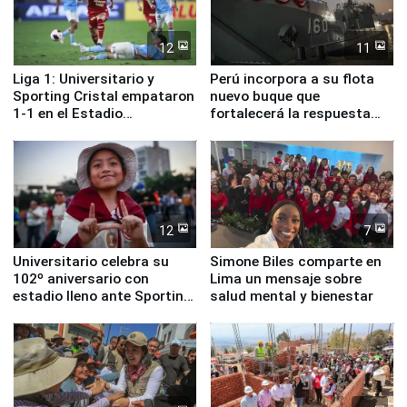
12
11
Liga 1: Universitario y
Perú incorpora a su flota
Sporting Cristal empataron
nuevo buque que
1-1 en el Estadio
fortalecerá la respuesta
Monumental
ante el fenómeno El Niño
12
7
Universitario celebra su
Simone Biles comparte en
102º aniversario con
Lima un mensaje sobre
estadio lleno ante Sporting
salud mental y bienestar
Cristal