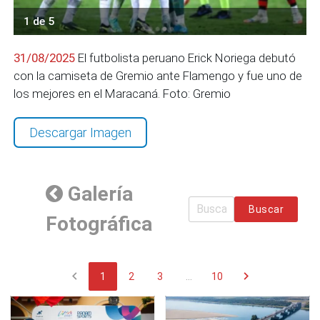
1 de 5
31/08/2025
El futbolista peruano Erick Noriega debutó
con la camiseta de Gremio ante Flamengo y fue uno de
los mejores en el Maracaná. Foto: Gremio
Descargar Imagen
Galería
Buscar
Fotográfica
chevron_left
chevron_right
1
2
3
...
10