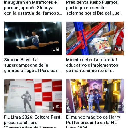
Inauguran en Miraflores el
Presidenta Keiko Fujimori
parque japonés Shibuya
participa en sesión
con la estatua del famoso
solemne por el Día del Juez
perro Hachiko
y la Jueza
14
6
Simone Biles: La
Minedu detecta material
supercampeona de la
educativo e implementos
gimnasia llegó al Perú para
de mantenimiento sin
empezar cuenta regresiva a
distribuir en almacenes de
Panamericanos Lima 2027
la UGEL 2
9
8
FIL Lima 2026: Editora Perú
El mundo mágico de Harry
presenta el libro
Potter presente en la FIL
"Comentarios de Normas
Lima 2026