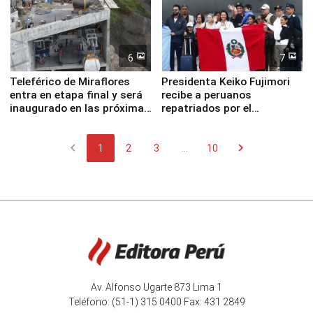
6
7
Teleférico de Miraflores
Presidenta Keiko Fujimori
entra en etapa final y será
recibe a peruanos
inaugurado en las próximas
repatriados por el
semanas
terremoto en Venezuela
chevron_left
chevron_right
1
2
3
...
10
Av. Alfonso Ugarte 873 Lima 1
Teléfono: (51-1) 315 0400 Fax: 431 2849