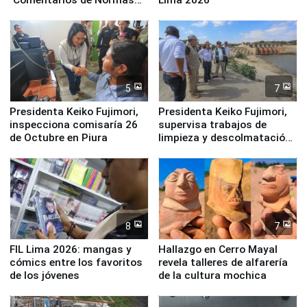
Legales: Laboral Vl .
Derecho Colectivo"
5
7
Presidenta Keiko Fujimori,
Presidenta Keiko Fujimori,
inspecciona comisaría 26
supervisa trabajos de
de Octubre en Piura
limpieza y descolmatación
en río Piura
8
7
FIL Lima 2026: mangas y
Hallazgo en Cerro Mayal
cómics entre los favoritos
revela talleres de alfarería
de los jóvenes
de la cultura mochica