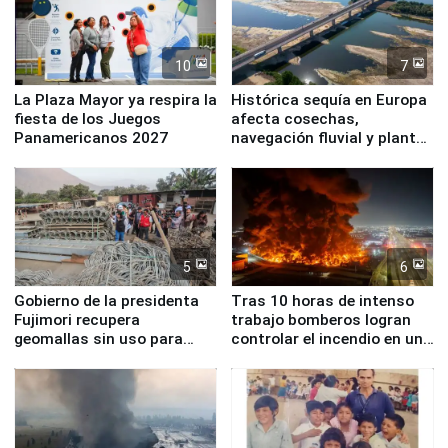
10
7
La Plaza Mayor ya respira la
Histórica sequía en Europa
fiesta de los Juegos
afecta cosechas,
Panamericanos 2027
navegación fluvial y plantas
nucleares
5
6
Gobierno de la presidenta
Tras 10 horas de intenso
Fujimori recupera
trabajo bomberos logran
geomallas sin uso para
controlar el incendio en una
proteger Santa Eulalia ante
planta química de Santiago
Fenómeno El Niño
de Chile