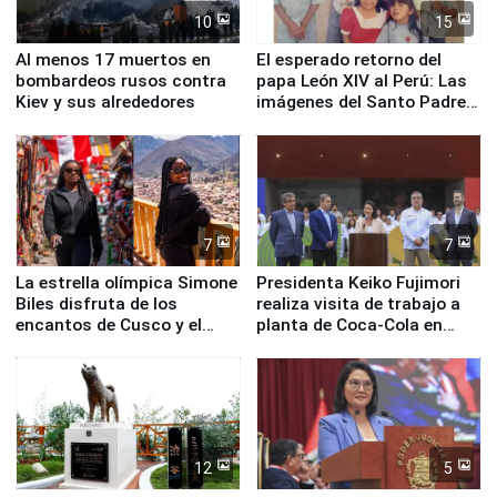
10
15
Al menos 17 muertos en
El esperado retorno del
bombardeos rusos contra
papa León XIV al Perú: Las
Kiev y sus alrededores
imágenes del Santo Padre
en su labor pastoral en
nuestro país
7
7
La estrella olímpica Simone
Presidenta Keiko Fujimori
Biles disfruta de los
realiza visita de trabajo a
encantos de Cusco y el
planta de Coca-Cola en
Valle Sagrado
Pucusana
12
5