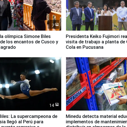
7
lla olímpica Simone Biles
Presidenta Keiko Fujimori rea
 de los encantos de Cusco y
visita de trabajo a planta de
 Sagrado
Cola en Pucusana
14
iles: La supercampeona de
Minedu detecta material edu
sia llegó al Perú para
implementos de mantenimien