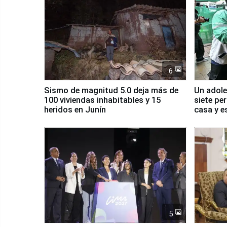
6
Sismo de magnitud 5.0 deja más de
Un adole
100 viviendas inhabitables y 15
siete pe
heridos en Junín
casa y e
5