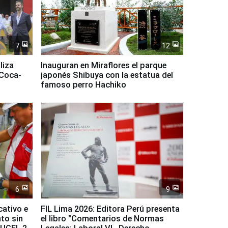
7
12
liza
Inauguran en Miraflores el parque
 Coca-
japonés Shibuya con la estatua del
famoso perro Hachiko
6
9
cativo e
FIL Lima 2026: Editora Perú presenta
to sin
el libro "Comentarios de Normas