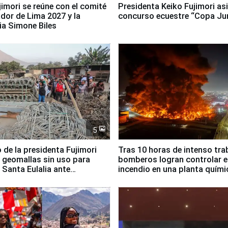
jimori se reúne con el comité
Presidenta Keiko Fujimori asi
dor de Lima 2027 y la
concurso ecuestre “Copa Ju
ia Simone Biles
5
 de la presidenta Fujimori
Tras 10 horas de intenso tra
 geomallas sin uso para
bomberos logran controlar e
 Santa Eulalia ante
incendio en una planta quími
o El Niño
Santiago de Chile