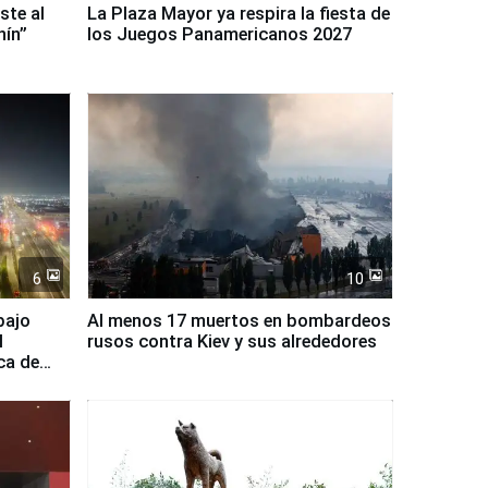
ste al
La Plaza Mayor ya respira la fiesta de
nín”
los Juegos Panamericanos 2027
6
10
bajo
Al menos 17 muertos en bombardeos
l
rusos contra Kiev y sus alrededores
ca de