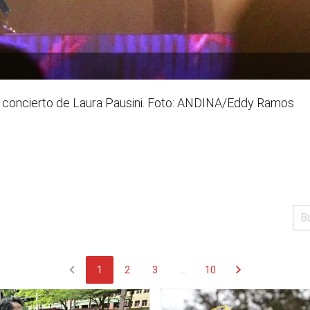
el concierto de Laura Pausini. Foto: ANDINA/Eddy Ramos
chevron_left
chevron_right
1
2
3
...
10