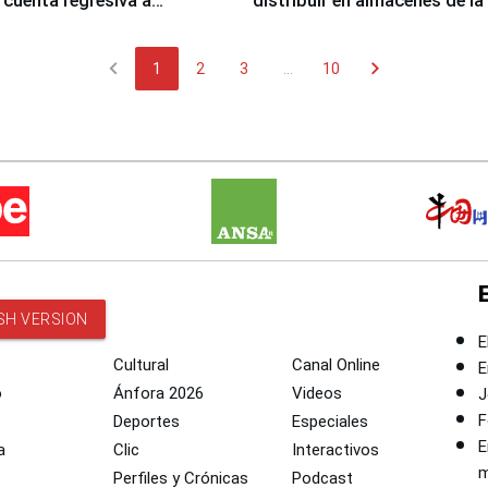
cuenta regresiva a
distribuir en almacenes de l
icanos Lima 2027
chevron_left
chevron_right
1
2
3
...
10
SH VERSION
E
Cultural
Canal Online
E
o
Ánfora 2026
Videos
J
F
Deportes
Especiales
E
a
Clic
Interactivos
m
Perfiles y Crónicas
Podcast