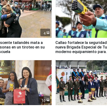
4
scente tailandés mata a
Callao fortalece la segurida
rsonas en un tiroteo en su
nueva Brigada Especial de T
scuela
moderno equipamiento para
Serenazgo
10