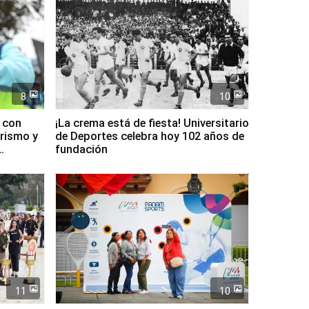
8
10
d con
¡La crema está de fiesta! Universitario
urismo y
de Deportes celebra hoy 102 años de
fundación
11
10