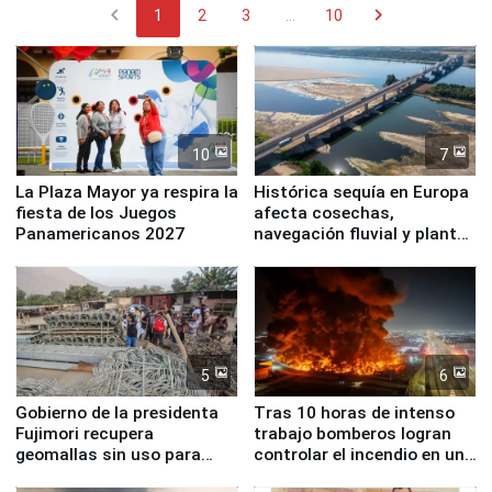
chevron_left
chevron_right
1
2
3
...
10
10
7
La Plaza Mayor ya respira la
Histórica sequía en Europa
fiesta de los Juegos
afecta cosechas,
Panamericanos 2027
navegación fluvial y plantas
nucleares
5
6
Gobierno de la presidenta
Tras 10 horas de intenso
Fujimori recupera
trabajo bomberos logran
geomallas sin uso para
controlar el incendio en una
proteger Santa Eulalia ante
planta química de Santiago