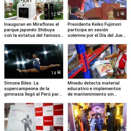
12
5
Inauguran en Miraflores el
Presidenta Keiko Fujimori
parque japonés Shibuya
participa en sesión
con la estatua del famoso
solemne por el Día del Juez
perro Hachiko
y la Jueza
14
6
Simone Biles: La
Minedu detecta material
supercampeona de la
educativo e implementos
gimnasia llegó al Perú para
de mantenimiento sin
empezar cuenta regresiva a
distribuir en almacenes de
Panamericanos Lima 2027
la UGEL 2