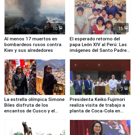
Fenómeno El Niño
de Chile
10
15
Al menos 17 muertos en
El esperado retorno del
bombardeos rusos contra
papa León XIV al Perú: Las
Kiev y sus alrededores
imágenes del Santo Padre
en su labor pastoral en
nuestro país
7
7
La estrella olímpica Simone
Presidenta Keiko Fujimori
Biles disfruta de los
realiza visita de trabajo a
encantos de Cusco y el
planta de Coca-Cola en
Valle Sagrado
Pucusana