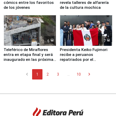
cómics entre los favoritos
revela talleres de alfarería
de los jóvenes
de la cultura mochica
6
7
Teleférico de Miraflores
Presidenta Keiko Fujimori
entra en etapa final y será
recibe a peruanos
inaugurado en las próximas
repatriados por el
semanas
terremoto en Venezuela
chevron_left
chevron_right
1
2
3
...
10