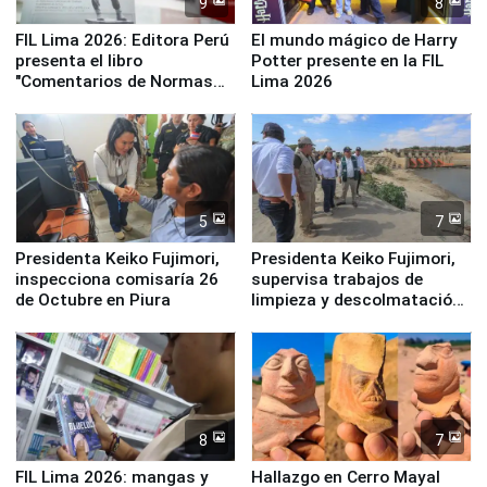
9
8
FIL Lima 2026: Editora Perú
El mundo mágico de Harry
presenta el libro
Potter presente en la FIL
"Comentarios de Normas
Lima 2026
Legales: Laboral Vl .
Derecho Colectivo"
5
7
Presidenta Keiko Fujimori,
Presidenta Keiko Fujimori,
inspecciona comisaría 26
supervisa trabajos de
de Octubre en Piura
limpieza y descolmatación
en río Piura
8
7
FIL Lima 2026: mangas y
Hallazgo en Cerro Mayal