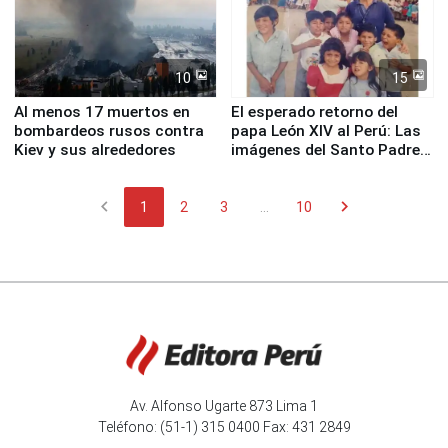
10
15
Al menos 17 muertos en
El esperado retorno del
bombardeos rusos contra
papa León XIV al Perú: Las
Kiev y sus alrededores
imágenes del Santo Padre
en su labor pastoral en
nuestro país
chevron_left
chevron_right
1
2
3
...
10
Av. Alfonso Ugarte 873 Lima 1
Teléfono: (51-1) 315 0400 Fax: 431 2849