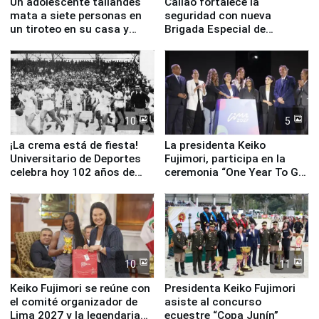
Un adolescente tailandés
Callao fortalece la
mata a siete personas en
seguridad con nueva
un tiroteo en su casa y
Brigada Especial de
escuela
Turismo y moderno
equipamiento para
Serenazgo
10
5
¡La crema está de fiesta!
La presidenta Keiko
Universitario de Deportes
Fujimori, participa en la
celebra hoy 102 años de
ceremonia “One Year To Go
fundación
de Lima 2027”
10
11
Keiko Fujimori se reúne con
Presidenta Keiko Fujimori
el comité organizador de
asiste al concurso
Lima 2027 y la legendaria
ecuestre “Copa Junín”