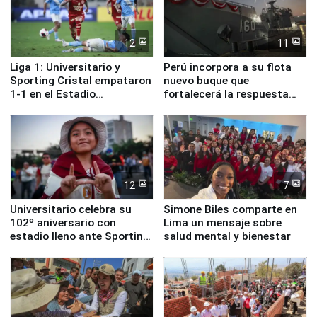
12
11
Liga 1: Universitario y
Perú incorpora a su flota
Sporting Cristal empataron
nuevo buque que
1-1 en el Estadio
fortalecerá la respuesta
Monumental
ante el fenómeno El Niño
12
7
Universitario celebra su
Simone Biles comparte en
102º aniversario con
Lima un mensaje sobre
estadio lleno ante Sporting
salud mental y bienestar
Cristal