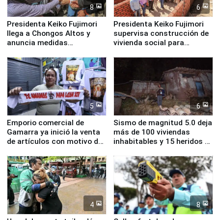
8
6
Presidenta Keiko Fujimori
Presidenta Keiko Fujimori
llega a Chongos Altos y
supervisa construcción de
anuncia medidas
vivienda social para
inmediatas en vivienda,
familias afectadas por
educación, salud y empleo
sismo en Junín
5
6
Emporio comercial de
Sismo de magnitud 5.0 deja
Gamarra ya inició la venta
más de 100 viviendas
de artículos con motivo de
inhabitables y 15 heridos en
la visita del papa León XIV
Junín
4
8