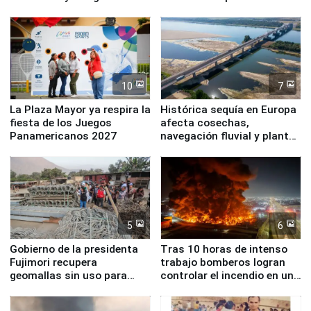
Simone Biles
10
7
La Plaza Mayor ya respira la
Histórica sequía en Europa
fiesta de los Juegos
afecta cosechas,
Panamericanos 2027
navegación fluvial y plantas
nucleares
5
6
Gobierno de la presidenta
Tras 10 horas de intenso
Fujimori recupera
trabajo bomberos logran
geomallas sin uso para
controlar el incendio en una
proteger Santa Eulalia ante
planta química de Santiago
Fenómeno El Niño
de Chile