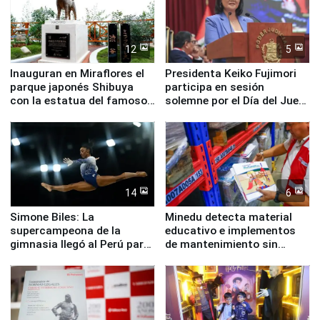
12
5
Inauguran en Miraflores el
Presidenta Keiko Fujimori
parque japonés Shibuya
participa en sesión
con la estatua del famoso
solemne por el Día del Juez
perro Hachiko
y la Jueza
14
6
Simone Biles: La
Minedu detecta material
supercampeona de la
educativo e implementos
gimnasia llegó al Perú para
de mantenimiento sin
empezar cuenta regresiva a
distribuir en almacenes de
Panamericanos Lima 2027
la UGEL 2