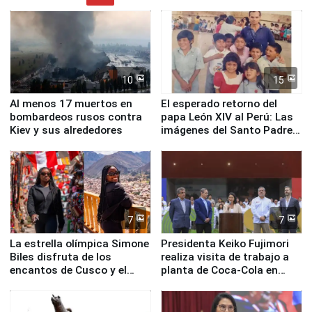
10
15
Al menos 17 muertos en
El esperado retorno del
bombardeos rusos contra
papa León XIV al Perú: Las
Kiev y sus alrededores
imágenes del Santo Padre
en su labor pastoral en
nuestro país
7
7
La estrella olímpica Simone
Presidenta Keiko Fujimori
Biles disfruta de los
realiza visita de trabajo a
encantos de Cusco y el
planta de Coca-Cola en
Valle Sagrado
Pucusana