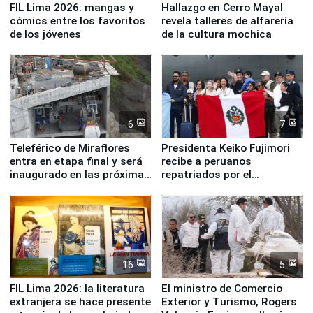
FIL Lima 2026: mangas y
Hallazgo en Cerro Mayal
cómics entre los favoritos
revela talleres de alfarería
de los jóvenes
de la cultura mochica
6
7
Teleférico de Miraflores
Presidenta Keiko Fujimori
entra en etapa final y será
recibe a peruanos
inaugurado en las próximas
repatriados por el
semanas
terremoto en Venezuela
16
5
FIL Lima 2026: la literatura
El ministro de Comercio
extranjera se hace presente
Exterior y Turismo, Rogers