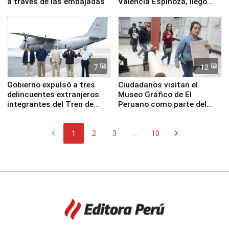
a través de las embajadas
Valencia Espinoza, llegó
esta mañana a la ciudad de
Nasca
7
12
Gobierno expulsó a tres
Ciudadanos visitan el
delincuentes extranjeros
Museo Gráfico de El
integrantes del Tren de
Peruano como parte del
Aragua
programa Museos Abiertos
chevron_left
chevron_right
1
2
3
...
10