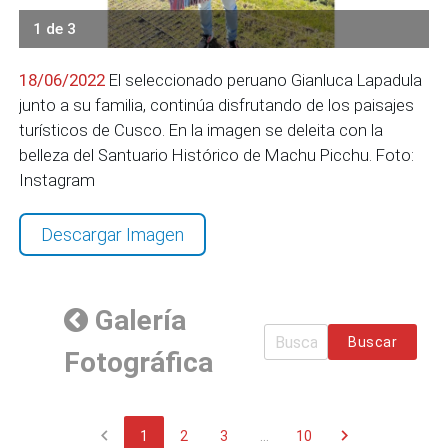
1 de 3
18/06/2022
El seleccionado peruano Gianluca Lapadula
junto a su familia, continúa disfrutando de los paisajes
turísticos de Cusco. En la imagen se deleita con la
belleza del Santuario Histórico de Machu Picchu. Foto:
Instagram
Descargar Imagen
Galería
Buscar
Fotográfica
chevron_left
chevron_right
1
2
3
...
10