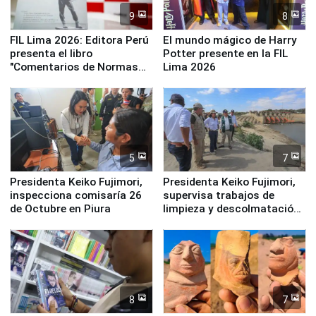
9
8
FIL Lima 2026: Editora Perú
El mundo mágico de Harry
presenta el libro
Potter presente en la FIL
"Comentarios de Normas
Lima 2026
Legales: Laboral Vl .
Derecho Colectivo"
5
7
Presidenta Keiko Fujimori,
Presidenta Keiko Fujimori,
inspecciona comisaría 26
supervisa trabajos de
de Octubre en Piura
limpieza y descolmatación
en río Piura
8
7