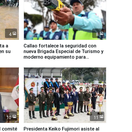
4
8
ta a
Callao fortalece la seguridad con
en su
nueva Brigada Especial de Turismo y
moderno equipamiento para
Serenazgo
10
11
l comité
Presidenta Keiko Fujimori asiste al