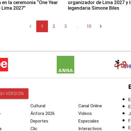
a en la ceremonia “One Year
organizador de Lima 2027 y l
 Lima 2027”
legendaria Simone Biles
chevron_left
chevron_right
1
2
3
...
10
SH VERSION
E
Cultural
Canal Online
E
o
Ánfora 2026
Videos
J
F
Deportes
Especiales
E
a
Clic
Interactivos