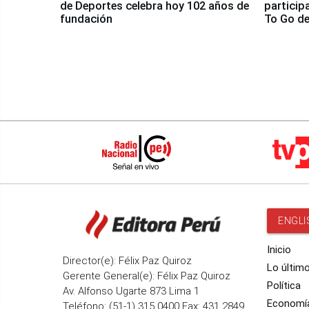
de Deportes celebra hoy 102 años de
particip
fundación
To Go de
ENGLI
Inicio
Director(e): Félix Paz Quiroz
Lo últim
Gerente General(e): Félix Paz Quiroz
Política
Av. Alfonso Ugarte 873 Lima 1
Economí
Teléfono: (51-1) 315 0400 Fax: 431 2849