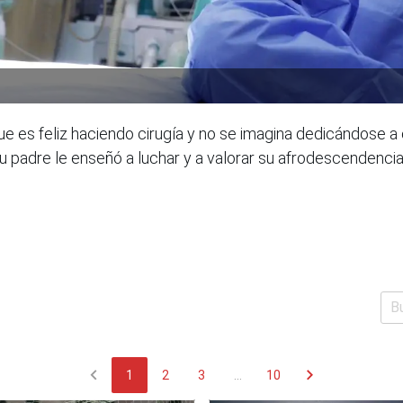
es feliz haciendo cirugía y no se imagina dedicándose a otr
su padre le enseñó a luchar y a valorar su afrodescendenc
chevron_left
chevron_right
1
2
3
...
10