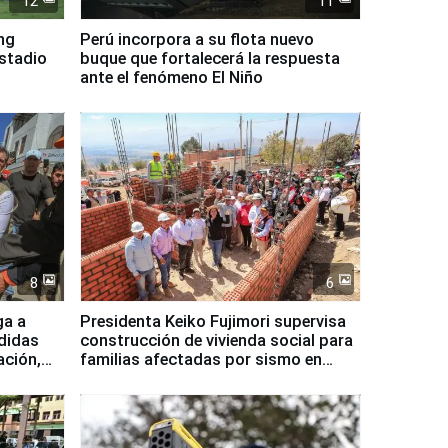
12
11
ing
Perú incorpora a su flota nuevo
Estadio
buque que fortalecerá la respuesta
ante el fenómeno El Niño
8
6
ga a
Presidenta Keiko Fujimori supervisa
didas
construcción de vivienda social para
ación,
familias afectadas por sismo en
Junín