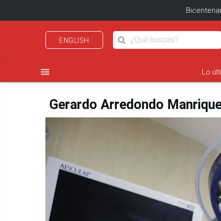
Bicentenar
ENGLISH
menu
Lo úl
Gerardo Arredondo Manrique: