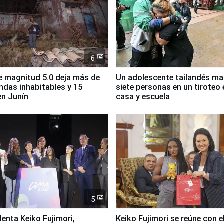
6
 magnitud 5.0 deja más de
Un adolescente tailandés ma
endas inhabitables y 15
siete personas en un tiroteo 
en Junín
casa y escuela
5
denta Keiko Fujimori,
Keiko Fujimori se reúne con e