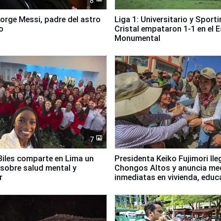
8
Jorge Messi, padre del astro
Liga 1: Universitario y Sport
o
Cristal empataron 1-1 en el 
Monumental
7
iles comparte en Lima un
Presidenta Keiko Fujimori lle
sobre salud mental y
Chongos Altos y anuncia me
r
inmediatas en vivienda, educ
salud y empleo