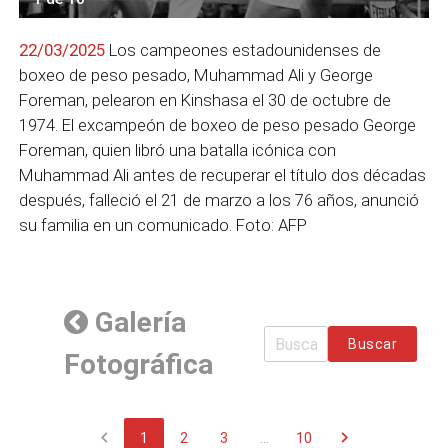
22/03/2025
Los campeones estadounidenses de
boxeo de peso pesado, Muhammad Ali y George
Foreman, pelearon en Kinshasa el 30 de octubre de
1974. El excampeón de boxeo de peso pesado George
Foreman, quien libró una batalla icónica con
Muhammad Ali antes de recuperar el título dos décadas
después, falleció el 21 de marzo a los 76 años, anunció
su familia en un comunicado. Foto: AFP
Galería
Buscar
Fotográfica
chevron_left
chevron_right
1
2
3
...
10