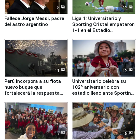
8
12
Fallece Jorge Messi, padre
Liga 1: Universitario y
del astro argentino
Sporting Cristal empataron
1-1 en el Estadio
Monumental
11
12
Perú incorpora a su flota
Universitario celebra su
nuevo buque que
102º aniversario con
fortalecerá la respuesta
estadio lleno ante Sporting
ante el fenómeno El Niño
Cristal
7
8