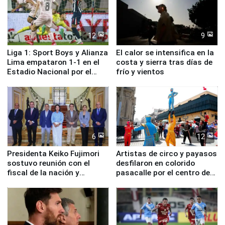
12
9
Liga 1: Sport Boys y Alianza
El calor se intensifica en la
Lima empataron 1-1 en el
costa y sierra tras días de
Estadio Nacional por el
frío y vientos
Torneo Clausura
6
12
Presidenta Keiko Fujimori
Artistas de circo y payasos
sostuvo reunión con el
desfilaron en colorido
fiscal de la nación y
pasacalle por el centro de
ministros de Estado
Lima