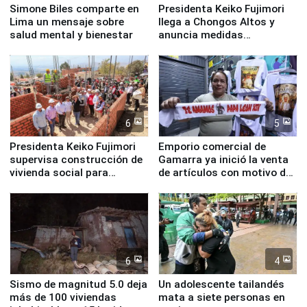
Simone Biles comparte en
Presidenta Keiko Fujimori
Lima un mensaje sobre
llega a Chongos Altos y
salud mental y bienestar
anuncia medidas
inmediatas en vivienda,
educación, salud y empleo
6
5
Presidenta Keiko Fujimori
Emporio comercial de
supervisa construcción de
Gamarra ya inició la venta
vivienda social para
de artículos con motivo de
familias afectadas por
la visita del papa León XIV
sismo en Junín
6
4
Sismo de magnitud 5.0 deja
Un adolescente tailandés
más de 100 viviendas
mata a siete personas en