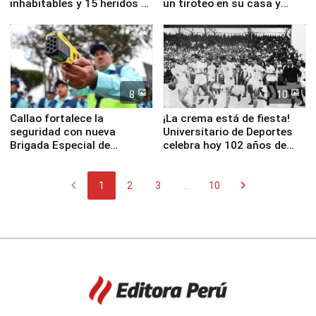
inhabitables y 15 heridos en
un tiroteo en su casa y
Junín
escuela
8
10
Callao fortalece la
¡La crema está de fiesta!
seguridad con nueva
Universitario de Deportes
Brigada Especial de
celebra hoy 102 años de
Turismo y moderno
fundación
equipamiento para
chevron_left
chevron_right
Serenazgo
1
2
3
...
10