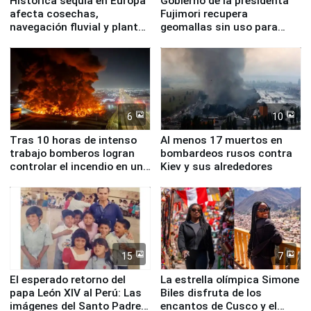
Histórica sequía en Europa
Gobierno de la presidenta
afecta cosechas,
Fujimori recupera
navegación fluvial y plantas
geomallas sin uso para
nucleares
proteger Santa Eulalia ante
Fenómeno El Niño
6
10
Tras 10 horas de intenso
Al menos 17 muertos en
trabajo bomberos logran
bombardeos rusos contra
controlar el incendio en una
Kiev y sus alrededores
planta química de Santiago
de Chile
15
7
El esperado retorno del
La estrella olímpica Simone
papa León XIV al Perú: Las
Biles disfruta de los
imágenes del Santo Padre
encantos de Cusco y el