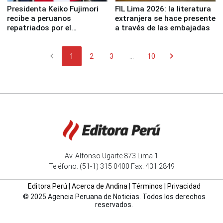
Presidenta Keiko Fujimori
FIL Lima 2026: la literatura
recibe a peruanos
extranjera se hace presente
repatriados por el
a través de las embajadas
terremoto en Venezuela
chevron_left
chevron_right
1
2
3
...
10
Av. Alfonso Ugarte 873 Lima 1
Teléfono: (51-1) 315 0400 Fax: 431 2849
Editora Perú
|
Acerca de Andina
|
Términos
|
Privacidad
© 2025 Agencia Peruana de Noticias. Todos los derechos
reservados.