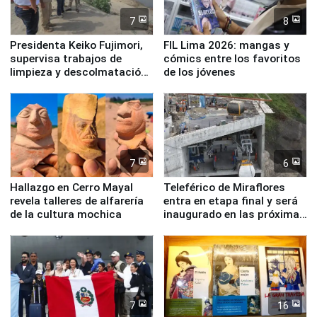
7
8
Presidenta Keiko Fujimori,
FIL Lima 2026: mangas y
supervisa trabajos de
cómics entre los favoritos
limpieza y descolmatación
de los jóvenes
en río Piura
7
6
Hallazgo en Cerro Mayal
Teleférico de Miraflores
revela talleres de alfarería
entra en etapa final y será
de la cultura mochica
inaugurado en las próximas
semanas
7
16