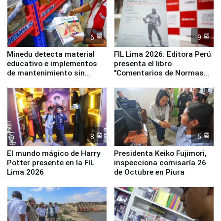
6
9
Minedu detecta material
FIL Lima 2026: Editora Perú
educativo e implementos
presenta el libro
de mantenimiento sin
"Comentarios de Normas
distribuir en almacenes de
Legales: Laboral Vl .
la UGEL 2
Derecho Colectivo"
8
5
El mundo mágico de Harry
Presidenta Keiko Fujimori,
Potter presente en la FIL
inspecciona comisaría 26
Lima 2026
de Octubre en Piura