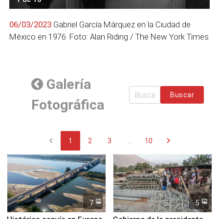
06/03/2023
Gabriel García Márquez en la Ciudad de
México en 1976. Foto: Alan Riding / The New York Times
Galería
Buscar
Fotográfica
chevron_left
chevron_right
1
2
3
...
10
7
5