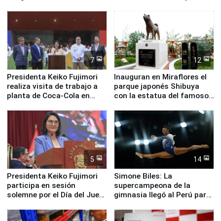
en su labor pastoral en
Valle Sagrado
nuestro país
7
12
Presidenta Keiko Fujimori
Inauguran en Miraflores el
realiza visita de trabajo a
parque japonés Shibuya
planta de Coca-Cola en
con la estatua del famoso
Pucusana
perro Hachiko
5
14
Presidenta Keiko Fujimori
Simone Biles: La
participa en sesión
supercampeona de la
solemne por el Día del Juez
gimnasia llegó al Perú para
y la Jueza
empezar cuenta regresiva a
Panamericanos Lima 2027