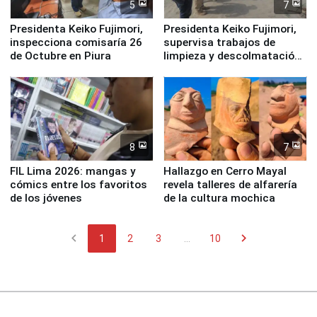
5
7
Presidenta Keiko Fujimori,
Presidenta Keiko Fujimori,
inspecciona comisaría 26
supervisa trabajos de
de Octubre en Piura
limpieza y descolmatación
en río Piura
8
7
FIL Lima 2026: mangas y
Hallazgo en Cerro Mayal
cómics entre los favoritos
revela talleres de alfarería
de los jóvenes
de la cultura mochica
chevron_left
chevron_right
1
2
3
...
10