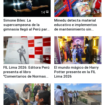
14
6
Simone Biles: La
Minedu detecta material
supercampeona de la
educativo e implementos
gimnasia llegó al Perú para
de mantenimiento sin
empezar cuenta regresiva a
distribuir en almacenes de
Panamericanos Lima 2027
la UGEL 2
9
8
FIL Lima 2026: Editora Perú
El mundo mágico de Harry
presenta el libro
Potter presente en la FIL
"Comentarios de Normas
Lima 2026
Legales: Laboral Vl .
Derecho Colectivo"