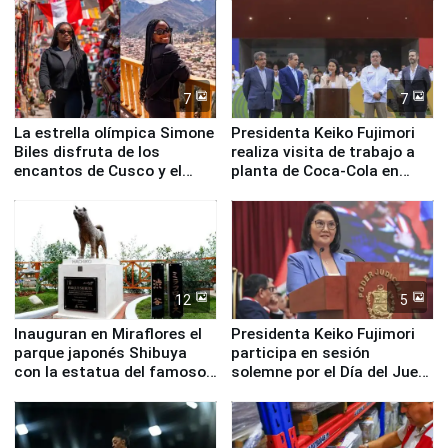
nuestro país
7
7
La estrella olímpica Simone
Presidenta Keiko Fujimori
Biles disfruta de los
realiza visita de trabajo a
encantos de Cusco y el
planta de Coca-Cola en
Valle Sagrado
Pucusana
12
5
Inauguran en Miraflores el
Presidenta Keiko Fujimori
parque japonés Shibuya
participa en sesión
con la estatua del famoso
solemne por el Día del Juez
perro Hachiko
y la Jueza