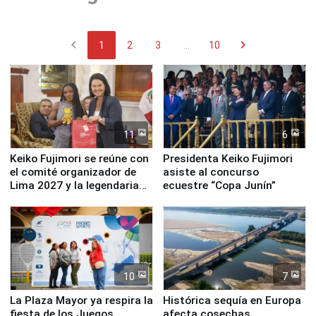
chevron_left
chevron_right
1
2
3
...
10
11
6
Keiko Fujimori se reúne con
Presidenta Keiko Fujimori
el comité organizador de
asiste al concurso
Lima 2027 y la legendaria
ecuestre “Copa Junín”
Simone Biles
10
7
La Plaza Mayor ya respira la
Histórica sequía en Europa
fiesta de los Juegos
afecta cosechas,