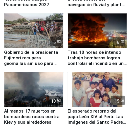
Panamericanos 2027
navegación fluvial y plantas
nucleares
5
6
Gobierno de la presidenta
Tras 10 horas de intenso
Fujimori recupera
trabajo bomberos logran
geomallas sin uso para
controlar el incendio en una
proteger Santa Eulalia ante
planta química de Santiago
Fenómeno El Niño
de Chile
10
15
Al menos 17 muertos en
El esperado retorno del
bombardeos rusos contra
papa León XIV al Perú: Las
Kiev y sus alrededores
imágenes del Santo Padre
en su labor pastoral en