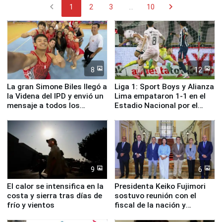
chevron_left
chevron_right
1
2
3
...
10
8
12
La gran Simone Biles llegó a
Liga 1: Sport Boys y Alianza
la Videna del IPD y envió un
Lima empataron 1-1 en el
mensaje a todos los
Estadio Nacional por el
deportistas del Perú
Torneo Clausura
9
6
El calor se intensifica en la
Presidenta Keiko Fujimori
costa y sierra tras días de
sostuvo reunión con el
frío y vientos
fiscal de la nación y
ministros de Estado