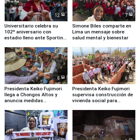
12
7
Universitario celebra su
Simone Biles comparte en
102º aniversario con
Lima un mensaje sobre
estadio lleno ante Sporting
salud mental y bienestar
Cristal
8
6
Presidenta Keiko Fujimori
Presidenta Keiko Fujimori
llega a Chongos Altos y
supervisa construcción de
anuncia medidas
vivienda social para
inmediatas en vivienda,
familias afectadas por
educación, salud y empleo
sismo en Junín