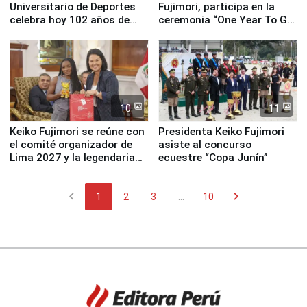
Universitario de Deportes
Fujimori, participa en la
celebra hoy 102 años de
ceremonia “One Year To Go
fundación
de Lima 2027”
10
11
Keiko Fujimori se reúne con
Presidenta Keiko Fujimori
el comité organizador de
asiste al concurso
Lima 2027 y la legendaria
ecuestre “Copa Junín”
Simone Biles
chevron_left
chevron_right
1
2
3
...
10