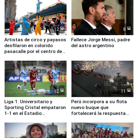
12
8
Artistas de circo y payasos
Fallece Jorge Messi, padre
desfilaron en colorido
del astro argentino
pasacalle por el centro de
Lima
12
11
Liga 1: Universitario y
Perú incorpora a su flota
Sporting Cristal empataron
nuevo buque que
1-1 en el Estadio
fortalecerá la respuesta
Monumental
ante el fenómeno El Niño