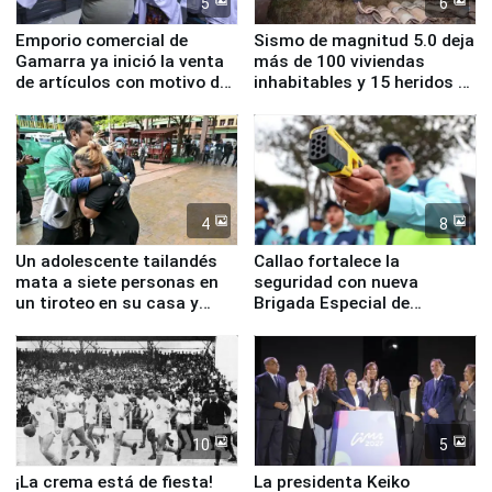
5
6
Emporio comercial de
Sismo de magnitud 5.0 deja
Gamarra ya inició la venta
más de 100 viviendas
de artículos con motivo de
inhabitables y 15 heridos en
la visita del papa León XIV
Junín
4
8
Un adolescente tailandés
Callao fortalece la
mata a siete personas en
seguridad con nueva
un tiroteo en su casa y
Brigada Especial de
escuela
Turismo y moderno
equipamiento para
Serenazgo
10
5
¡La crema está de fiesta!
La presidenta Keiko