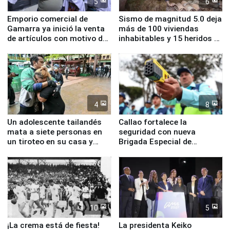
5
6
Emporio comercial de
Sismo de magnitud 5.0 deja
Gamarra ya inició la venta
más de 100 viviendas
de artículos con motivo de
inhabitables y 15 heridos en
la visita del papa León XIV
Junín
4
8
Un adolescente tailandés
Callao fortalece la
mata a siete personas en
seguridad con nueva
un tiroteo en su casa y
Brigada Especial de
escuela
Turismo y moderno
equipamiento para
Serenazgo
10
5
¡La crema está de fiesta!
La presidenta Keiko