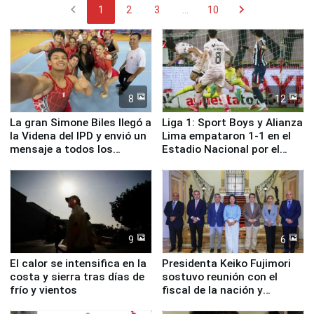
chevron_left
chevron_right
1
2
3
...
10
8
12
La gran Simone Biles llegó a
Liga 1: Sport Boys y Alianza
la Videna del IPD y envió un
Lima empataron 1-1 en el
mensaje a todos los
Estadio Nacional por el
deportistas del Perú
Torneo Clausura
9
6
El calor se intensifica en la
Presidenta Keiko Fujimori
costa y sierra tras días de
sostuvo reunión con el
frío y vientos
fiscal de la nación y
ministros de Estado