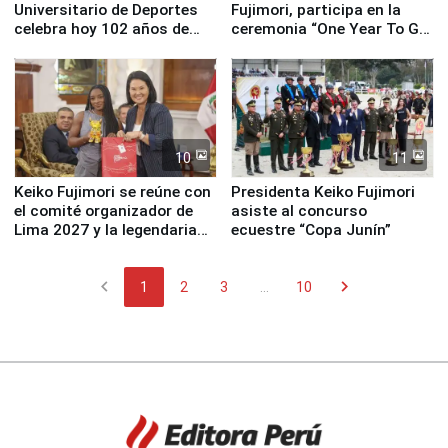
Universitario de Deportes
Fujimori, participa en la
celebra hoy 102 años de
ceremonia “One Year To Go
fundación
de Lima 2027”
10
11
Keiko Fujimori se reúne con
Presidenta Keiko Fujimori
el comité organizador de
asiste al concurso
Lima 2027 y la legendaria
ecuestre “Copa Junín”
Simone Biles
chevron_left
chevron_right
1
2
3
...
10