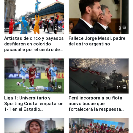
12
8
Artistas de circo y payasos
Fallece Jorge Messi, padre
desfilaron en colorido
del astro argentino
pasacalle por el centro de
Lima
12
11
Liga 1: Universitario y
Perú incorpora a su flota
Sporting Cristal empataron
nuevo buque que
1-1 en el Estadio
fortalecerá la respuesta
Monumental
ante el fenómeno El Niño