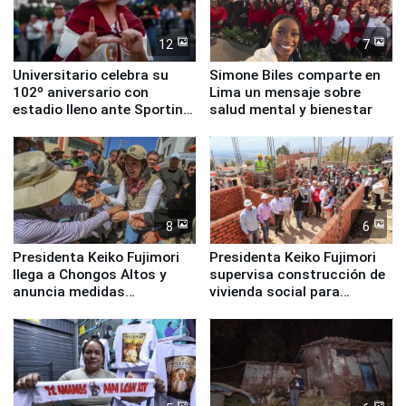
12
7
Universitario celebra su
Simone Biles comparte en
102º aniversario con
Lima un mensaje sobre
estadio lleno ante Sporting
salud mental y bienestar
Cristal
8
6
Presidenta Keiko Fujimori
Presidenta Keiko Fujimori
llega a Chongos Altos y
supervisa construcción de
anuncia medidas
vivienda social para
inmediatas en vivienda,
familias afectadas por
educación, salud y empleo
sismo en Junín