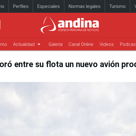
io
Perfiles
Especiales
Normas legales
Turismo
arrow_drop_down
timo
Actualidad
Galería
Canal Online
Videos
Podcas
oró entre su flota un nuevo avión pro