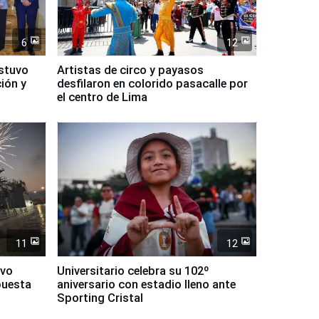
6
12
ostuvo
Artistas de circo y payasos
ción y
desfilaron en colorido pasacalle por
el centro de Lima
11
12
evo
Universitario celebra su 102º
puesta
aniversario con estadio lleno ante
Sporting Cristal