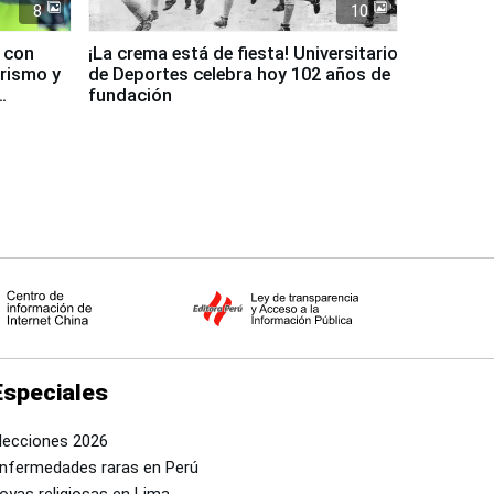
8
10
d con
¡La crema está de fiesta! Universitario
urismo y
de Deportes celebra hoy 102 años de
fundación
Especiales
lecciones 2026
nfermedades raras en Perú
oyas religiosas en Lima