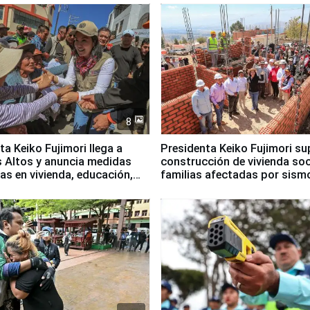
8
ta Keiko Fujimori llega a
Presidenta Keiko Fujimori su
 Altos y anuncia medidas
construcción de vivienda soc
as en vivienda, educación,
familias afectadas por sism
empleo
Junín