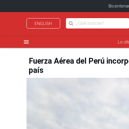
Bicentenar
ENGLISH
menu
Lo úl
Fuerza Aérea del Perú incorp
país