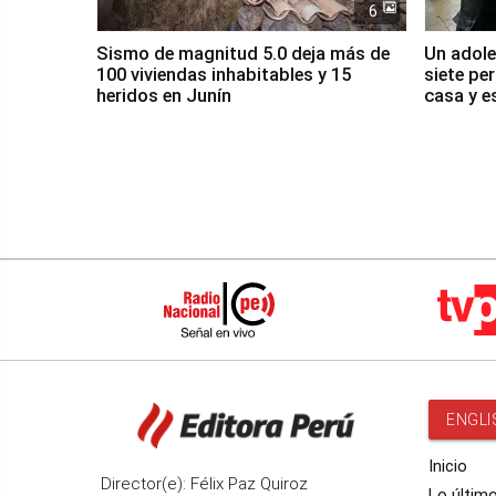
6
Sismo de magnitud 5.0 deja más de
Un adole
100 viviendas inhabitables y 15
siete pe
heridos en Junín
casa y e
ENGLI
Inicio
Director(e): Félix Paz Quiroz
Lo últim