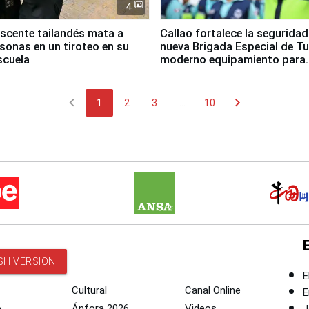
4
scente tailandés mata a
Callao fortalece la segurida
rsonas en un tiroteo en su
nueva Brigada Especial de T
scuela
moderno equipamiento para
Serenazgo
chevron_left
chevron_right
1
2
3
...
10
SH VERSION
E
Cultural
Canal Online
E
o
Ánfora 2026
Videos
J