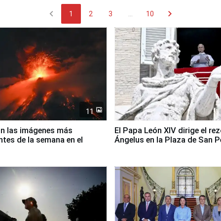
chevron_left
chevron_right
1
2
3
...
10
11
on las imágenes más
El Papa León XIV dirige el rez
tes de la semana en el
Ángelus en la Plaza de San 