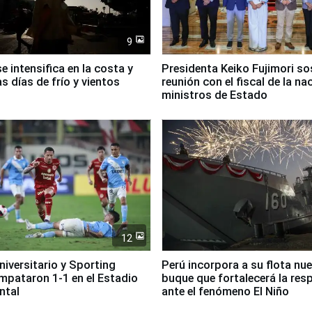
9
se intensifica en la costa y
Presidenta Keiko Fujimori s
as días de frío y vientos
reunión con el fiscal de la na
ministros de Estado
12
Universitario y Sporting
Perú incorpora a su flota nu
empataron 1-1 en el Estadio
buque que fortalecerá la res
ntal
ante el fenómeno El Niño