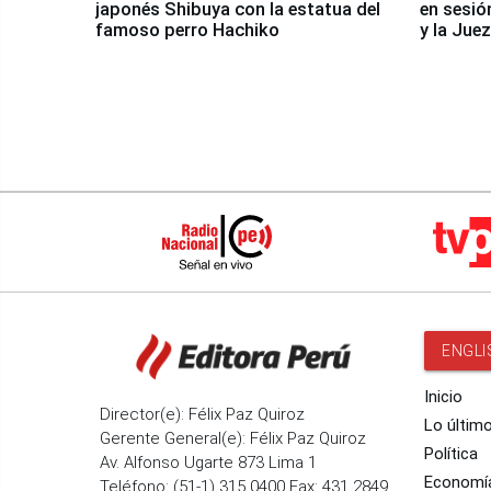
japonés Shibuya con la estatua del
en sesió
famoso perro Hachiko
y la Jue
ENGLI
Inicio
Director(e): Félix Paz Quiroz
Lo últim
Gerente General(e): Félix Paz Quiroz
Política
Av. Alfonso Ugarte 873 Lima 1
Economí
Teléfono: (51-1) 315 0400 Fax: 431 2849