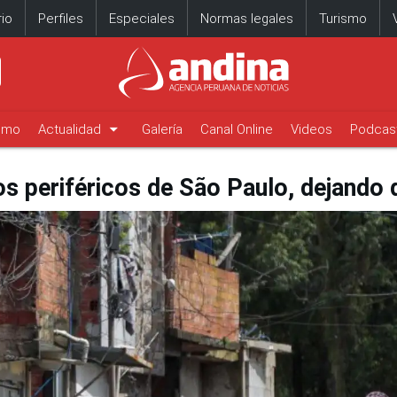
io
Perfiles
Especiales
Normas legales
Turismo
arrow_drop_down
timo
Actualidad
Galería
Canal Online
Videos
Podcas
os periféricos de São Paulo, dejando 