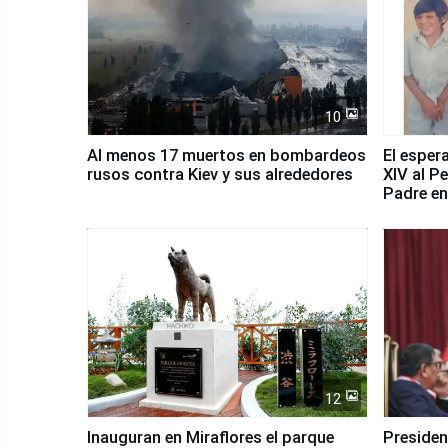
10
Al menos 17 muertos en bombardeos
El esper
rusos contra Kiev y sus alrededores
XIV al P
Padre en
país
12
Inauguran en Miraflores el parque
Presiden