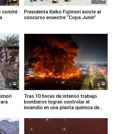
10
11
l comité
Presidenta Keiko Fujimori asiste al
a
concurso ecuestre “Copa Junín”
5
6
jimori
Tras 10 horas de intenso trabajo
para
bomberos logran controlar el
incendio en una planta química de
Santiago de Chile