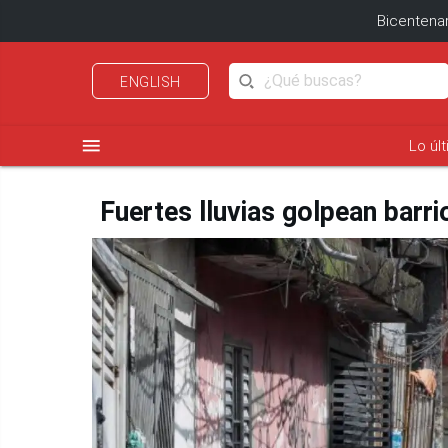
Bicentenar
ENGLISH
menu
Lo úl
Fuertes lluvias golpean barri