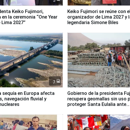
5
denta Keiko Fujimori,
Keiko Fujimori se reúne con e
a en la ceremonia “One Year
organizador de Lima 2027 y l
 Lima 2027”
legendaria Simone Biles
7
a sequía en Europa afecta
Gobierno de la presidenta Fu
, navegación fluvial y
recupera geomallas sin uso 
nucleares
proteger Santa Eulalia ante
Fenómeno El Niño