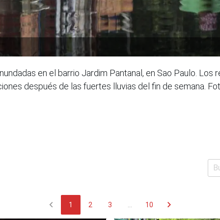
undadas en el barrio Jardim Pantanal, en Sao Paulo. Los r
ciones después de las fuertes lluvias del fin de semana. 
chevron_left
chevron_right
1
2
3
...
10