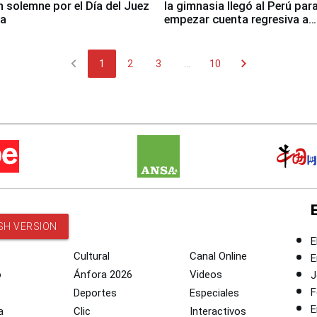
n solemne por el Día del Juez
la gimnasia llegó al Perú par
za
empezar cuenta regresiva a
Panamericanos Lima 2027
chevron_left
chevron_right
1
2
3
...
10
SH VERSION
E
Cultural
Canal Online
E
o
Ánfora 2026
Videos
J
F
Deportes
Especiales
E
a
Clic
Interactivos