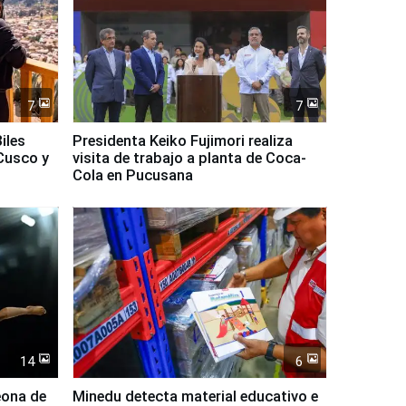
7
7
iles
Presidenta Keiko Fujimori realiza
Cusco y
visita de trabajo a planta de Coca-
Cola en Pucusana
14
6
eona de
Minedu detecta material educativo e