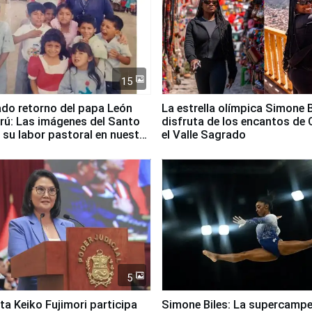
15
ado retorno del papa León
La estrella olímpica Simone B
erú: Las imágenes del Santo
disfruta de los encantos de 
 su labor pastoral en nuestro
el Valle Sagrado
5
ta Keiko Fujimori participa
Simone Biles: La supercamp