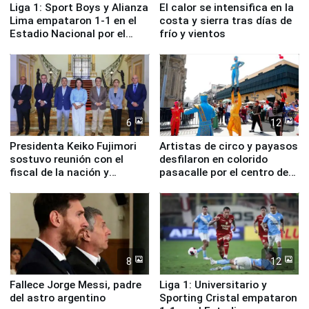
Liga 1: Sport Boys y Alianza
El calor se intensifica en la
Lima empataron 1-1 en el
costa y sierra tras días de
Estadio Nacional por el
frío y vientos
Torneo Clausura
6
12
Presidenta Keiko Fujimori
Artistas de circo y payasos
sostuvo reunión con el
desfilaron en colorido
fiscal de la nación y
pasacalle por el centro de
ministros de Estado
Lima
8
12
Fallece Jorge Messi, padre
Liga 1: Universitario y
del astro argentino
Sporting Cristal empataron