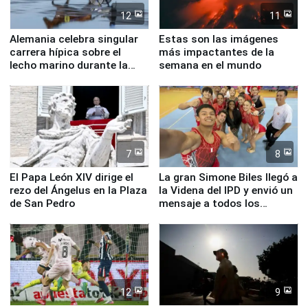
12
11
Alemania celebra singular
Estas son las imágenes
carrera hípica sobre el
más impactantes de la
lecho marino durante la
semana en el mundo
marea baja
7
8
El Papa León XIV dirige el
La gran Simone Biles llegó a
rezo del Ángelus en la Plaza
la Videna del IPD y envió un
de San Pedro
mensaje a todos los
deportistas del Perú
12
9