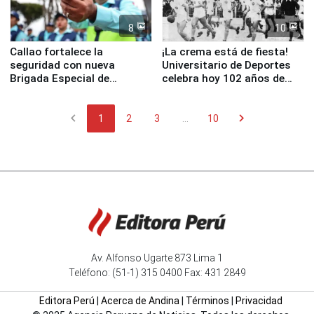
8
10
Callao fortalece la
¡La crema está de fiesta!
seguridad con nueva
Universitario de Deportes
Brigada Especial de
celebra hoy 102 años de
Turismo y moderno
fundación
equipamiento para
chevron_left
chevron_right
Serenazgo
1
2
3
...
10
Av. Alfonso Ugarte 873 Lima 1
Teléfono: (51-1) 315 0400 Fax: 431 2849
Editora Perú
|
Acerca de Andina
|
Términos
|
Privacidad