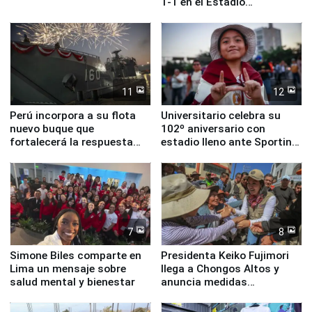
1-1 en el Estadio
Monumental
11
12
Perú incorpora a su flota
Universitario celebra su
nuevo buque que
102º aniversario con
fortalecerá la respuesta
estadio lleno ante Sporting
ante el fenómeno El Niño
Cristal
7
8
Simone Biles comparte en
Presidenta Keiko Fujimori
Lima un mensaje sobre
llega a Chongos Altos y
salud mental y bienestar
anuncia medidas
inmediatas en vivienda,
educación, salud y empleo