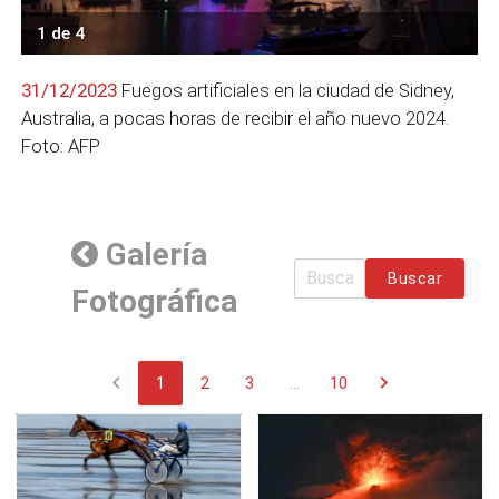
1 de 4
31/12/2023
Fuegos artificiales en la ciudad de Sidney,
Australia, a pocas horas de recibir el año nuevo 2024.
Foto: AFP
Galería
Buscar
Fotográfica
chevron_left
chevron_right
1
2
3
...
10