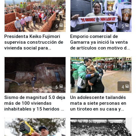
6
5
Presidenta Keiko Fujimori
Emporio comercial de
supervisa construcción de
Gamarra ya inició la venta
vivienda social para
de artículos con motivo de
familias afectadas por
la visita del papa León XIV
sismo en Junín
6
4
Sismo de magnitud 5.0 deja
Un adolescente tailandés
más de 100 viviendas
mata a siete personas en
inhabitables y 15 heridos en
un tiroteo en su casa y
Junín
escuela