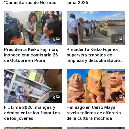
"Comentarios de Normas
Lima 2026
Legales: Laboral Vl .
Derecho Colectivo"
5
7
Presidenta Keiko Fujimori,
Presidenta Keiko Fujimori,
inspecciona comisaría 26
supervisa trabajos de
de Octubre en Piura
limpieza y descolmatación
en río Piura
8
7
FIL Lima 2026: mangas y
Hallazgo en Cerro Mayal
cómics entre los favoritos
revela talleres de alfarería
de los jóvenes
de la cultura mochica