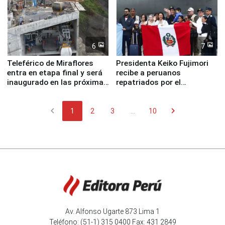
6
7
Teleférico de Miraflores
Presidenta Keiko Fujimori
entra en etapa final y será
recibe a peruanos
inaugurado en las próximas
repatriados por el
semanas
terremoto en Venezuela
chevron_left
chevron_right
1
2
3
...
10
Av. Alfonso Ugarte 873 Lima 1
Teléfono: (51-1) 315 0400 Fax: 431 2849