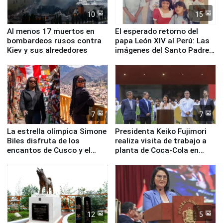
10
15
Al menos 17 muertos en
El esperado retorno del
bombardeos rusos contra
papa León XIV al Perú: Las
Kiev y sus alrededores
imágenes del Santo Padre
en su labor pastoral en
nuestro país
7
7
La estrella olímpica Simone
Presidenta Keiko Fujimori
Biles disfruta de los
realiza visita de trabajo a
encantos de Cusco y el
planta de Coca-Cola en
Valle Sagrado
Pucusana
12
5