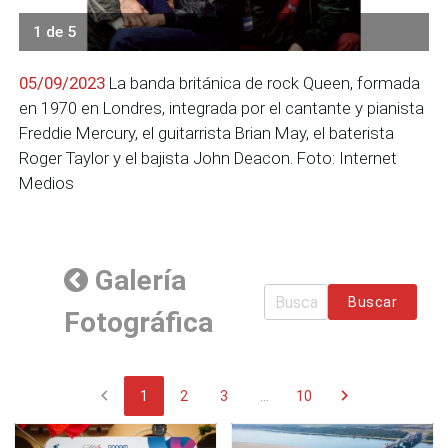
1 de 5
05/09/2023
La banda británica de rock Queen, formada
en 1970 en Londres, integrada por el cantante y pianista
Freddie Mercury, el guitarrista Brian May, el baterista
Roger Taylor y el bajista John Deacon. Foto: Internet
Medios
Galería
Buscar
Fotográfica
chevron_left
chevron_right
1
2
3
...
10