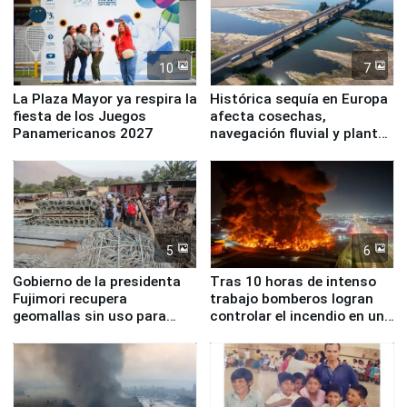
10
7
La Plaza Mayor ya respira la
Histórica sequía en Europa
fiesta de los Juegos
afecta cosechas,
Panamericanos 2027
navegación fluvial y plantas
nucleares
5
6
Gobierno de la presidenta
Tras 10 horas de intenso
Fujimori recupera
trabajo bomberos logran
geomallas sin uso para
controlar el incendio en una
proteger Santa Eulalia ante
planta química de Santiago
Fenómeno El Niño
de Chile