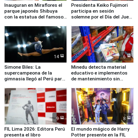
Inauguran en Miraflores el
Presidenta Keiko Fujimori
parque japonés Shibuya
participa en sesión
con la estatua del famoso
solemne por el Día del Juez
perro Hachiko
y la Jueza
14
6
Simone Biles: La
Minedu detecta material
supercampeona de la
educativo e implementos
gimnasia llegó al Perú para
de mantenimiento sin
empezar cuenta regresiva a
distribuir en almacenes de
Panamericanos Lima 2027
la UGEL 2
9
8
FIL Lima 2026: Editora Perú
El mundo mágico de Harry
presenta el libro
Potter presente en la FIL