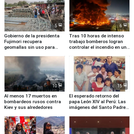
5
6
Gobierno de la presidenta
Tras 10 horas de intenso
Fujimori recupera
trabajo bomberos logran
geomallas sin uso para
controlar el incendio en una
proteger Santa Eulalia ante
planta química de Santiago
Fenómeno El Niño
de Chile
10
15
Al menos 17 muertos en
El esperado retorno del
bombardeos rusos contra
papa León XIV al Perú: Las
Kiev y sus alrededores
imágenes del Santo Padre
en su labor pastoral en
nuestro país