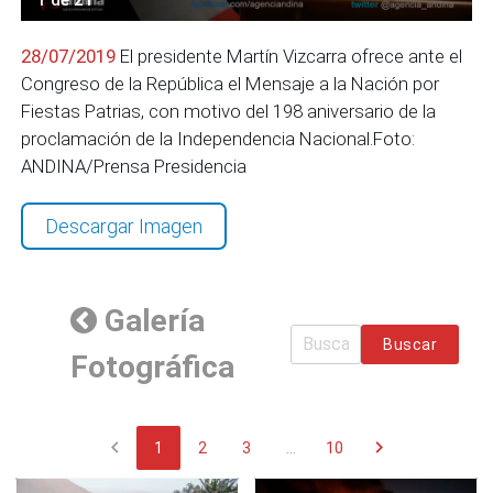
28/07/2019
El presidente Martín Vizcarra ofrece ante el
Congreso de la República el Mensaje a la Nación por
Fiestas Patrias, con motivo del 198 aniversario de la
proclamación de la Independencia Nacional.Foto:
ANDINA/Prensa Presidencia
Descargar Imagen
Galería
Buscar
Fotográfica
chevron_left
chevron_right
1
2
3
...
10