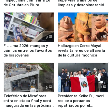
inspecciona comisaría 26
supervisa trabajos de
de Octubre en Piura
limpieza y descolmatación
en río Piura
8
7
FIL Lima 2026: mangas y
Hallazgo en Cerro Mayal
cómics entre los favoritos
revela talleres de alfarería
de los jóvenes
de la cultura mochica
6
7
Teleférico de Miraflores
Presidenta Keiko Fujimori
entra en etapa final y será
recibe a peruanos
inaugurado en las próximas
repatriados por el
semanas
terremoto en Venezuela