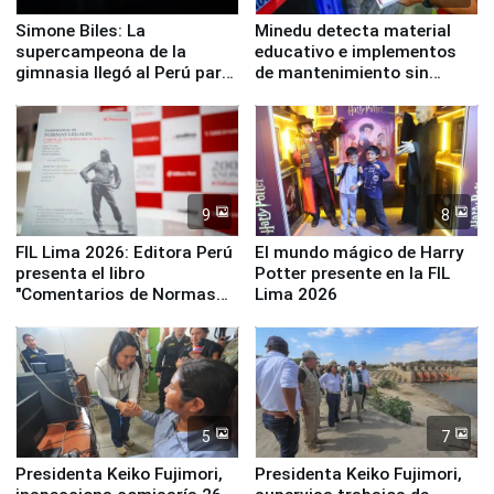
Simone Biles: La
Minedu detecta material
supercampeona de la
educativo e implementos
gimnasia llegó al Perú para
de mantenimiento sin
empezar cuenta regresiva a
distribuir en almacenes de
Panamericanos Lima 2027
la UGEL 2
9
8
FIL Lima 2026: Editora Perú
El mundo mágico de Harry
presenta el libro
Potter presente en la FIL
"Comentarios de Normas
Lima 2026
Legales: Laboral Vl .
Derecho Colectivo"
5
7
Presidenta Keiko Fujimori,
Presidenta Keiko Fujimori,