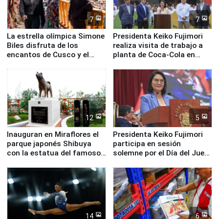
7
7
La estrella olímpica Simone
Presidenta Keiko Fujimori
Biles disfruta de los
realiza visita de trabajo a
encantos de Cusco y el
planta de Coca-Cola en
Valle Sagrado
Pucusana
12
5
Inauguran en Miraflores el
Presidenta Keiko Fujimori
parque japonés Shibuya
participa en sesión
con la estatua del famoso
solemne por el Día del Juez
perro Hachiko
y la Jueza
14
6