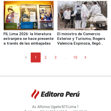
16
5
FIL Lima 2026: la literatura
El ministro de Comercio
extranjera se hace presente
Exterior y Turismo, Rogers
a través de las embajadas
Valencia Espinoza, llegó
esta mañana a la ciudad de
Nasca
chevron_left
chevron_right
1
2
3
...
10
Av. Alfonso Ugarte 873 Lima 1