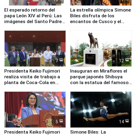
El esperado retorno del
La estrella olímpica Simone
papa León XIV al Perú: Las
Biles disfruta de los
imágenes del Santo Padre
encantos de Cusco y el
en su labor pastoral en
Valle Sagrado
nuestro país
7
12
Presidenta Keiko Fujimori
Inauguran en Miraflores el
realiza visita de trabajo a
parque japonés Shibuya
planta de Coca-Cola en
con la estatua del famoso
Pucusana
perro Hachiko
5
14
Presidenta Keiko Fujimori
Simone Biles: La