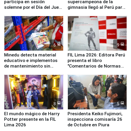
participa en sesión
supercampeona de la
solemne por el Día del Juez
gimnasia llegó al Perú para
y la Jueza
empezar cuenta regresiva a
Panamericanos Lima 2027
6
9
Minedu detecta material
FIL Lima 2026: Editora Perú
educativo e implementos
presenta el libro
de mantenimiento sin
"Comentarios de Normas
distribuir en almacenes de
Legales: Laboral Vl .
la UGEL 2
Derecho Colectivo"
8
5
El mundo mágico de Harry
Presidenta Keiko Fujimori,
Potter presente en la FIL
inspecciona comisaría 26
Lima 2026
de Octubre en Piura