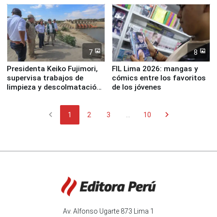
7
8
Presidenta Keiko Fujimori,
FIL Lima 2026: mangas y
supervisa trabajos de
cómics entre los favoritos
limpieza y descolmatación
de los jóvenes
en río Piura
chevron_left
chevron_right
1
2
3
...
10
Av. Alfonso Ugarte 873 Lima 1