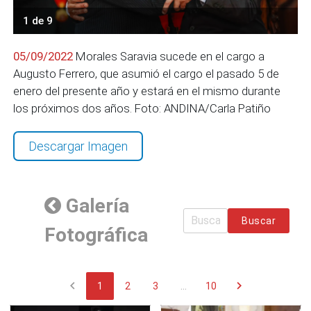
1 de 9
05/09/2022
Morales Saravia sucede en el cargo a
Augusto Ferrero, que asumió el cargo el pasado 5 de
enero del presente año y estará en el mismo durante
los próximos dos años. Foto: ANDINA/Carla Patiño
Descargar Imagen
Galería
Buscar
Fotográfica
chevron_left
chevron_right
1
2
3
...
10