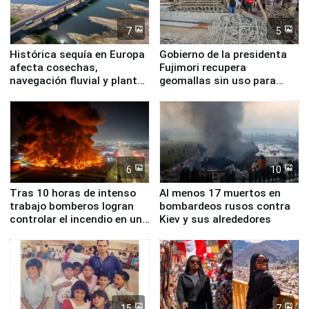
7
5
Histórica sequía en Europa
Gobierno de la presidenta
afecta cosechas,
Fujimori recupera
navegación fluvial y plantas
geomallas sin uso para
nucleares
proteger Santa Eulalia ante
Fenómeno El Niño
6
10
Tras 10 horas de intenso
Al menos 17 muertos en
trabajo bomberos logran
bombardeos rusos contra
controlar el incendio en una
Kiev y sus alrededores
planta química de Santiago
de Chile
15
7