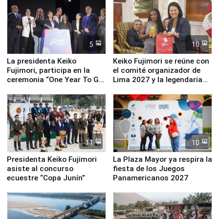
5
10
La presidenta Keiko
Keiko Fujimori se reúne con
Fujimori, participa en la
el comité organizador de
ceremonia “One Year To Go
Lima 2027 y la legendaria
de Lima 2027”
Simone Biles
11
10
Presidenta Keiko Fujimori
La Plaza Mayor ya respira la
asiste al concurso
fiesta de los Juegos
ecuestre “Copa Junín”
Panamericanos 2027