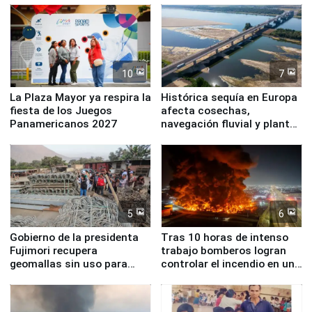
10
7
La Plaza Mayor ya respira la
Histórica sequía en Europa
fiesta de los Juegos
afecta cosechas,
Panamericanos 2027
navegación fluvial y plantas
nucleares
5
6
Gobierno de la presidenta
Tras 10 horas de intenso
Fujimori recupera
trabajo bomberos logran
geomallas sin uso para
controlar el incendio en una
proteger Santa Eulalia ante
planta química de Santiago
Fenómeno El Niño
de Chile