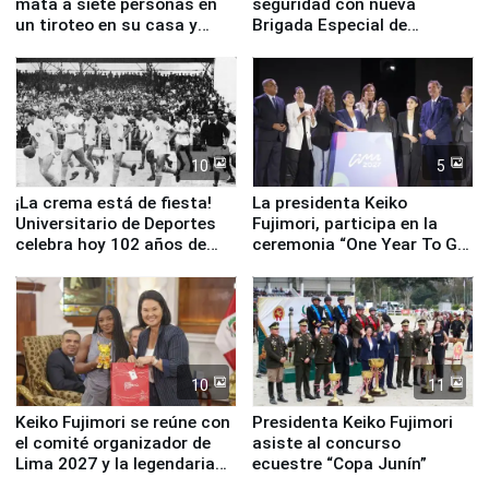
mata a siete personas en
seguridad con nueva
un tiroteo en su casa y
Brigada Especial de
escuela
Turismo y moderno
equipamiento para
Serenazgo
10
5
¡La crema está de fiesta!
La presidenta Keiko
Universitario de Deportes
Fujimori, participa en la
celebra hoy 102 años de
ceremonia “One Year To Go
fundación
de Lima 2027”
10
11
Keiko Fujimori se reúne con
Presidenta Keiko Fujimori
el comité organizador de
asiste al concurso
Lima 2027 y la legendaria
ecuestre “Copa Junín”
Simone Biles