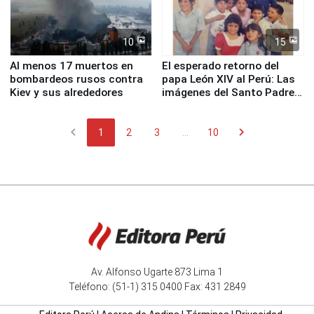
10
15
Al menos 17 muertos en
El esperado retorno del
bombardeos rusos contra
papa León XIV al Perú: Las
Kiev y sus alrededores
imágenes del Santo Padre
en su labor pastoral en
nuestro país
chevron_left
chevron_right
1
2
3
...
10
Av. Alfonso Ugarte 873 Lima 1
Teléfono: (51-1) 315 0400 Fax: 431 2849