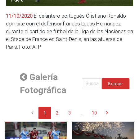
11/10/2020
El delantero portugués Cristiano Ronaldo
compite con el defensor francés Lucas Hernández
durante el partido de fútbol de la Liga de las Naciones en
el Stade de France en Saint-Denis, en las afueras de
París. Foto: AFP
Galería
Buscar
Fotográfica
chevron_left
chevron_right
1
2
3
...
10