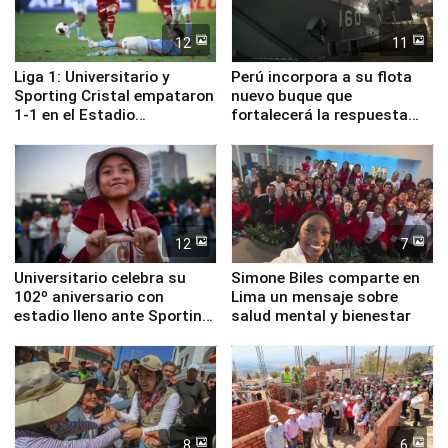
12
11
Liga 1: Universitario y
Perú incorpora a su flota
Sporting Cristal empataron
nuevo buque que
1-1 en el Estadio
fortalecerá la respuesta
Monumental
ante el fenómeno El Niño
12
7
Universitario celebra su
Simone Biles comparte en
102º aniversario con
Lima un mensaje sobre
estadio lleno ante Sporting
salud mental y bienestar
Cristal
8
6