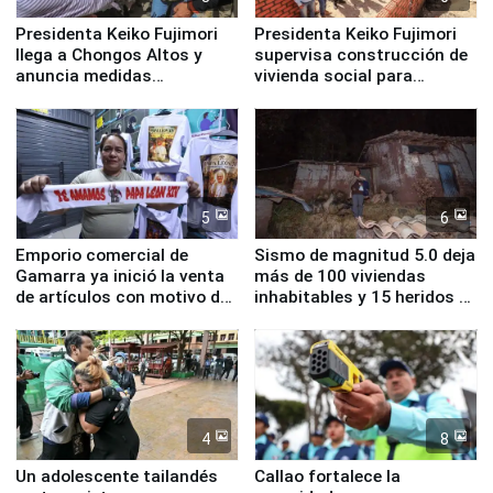
Presidenta Keiko Fujimori
Presidenta Keiko Fujimori
llega a Chongos Altos y
supervisa construcción de
anuncia medidas
vivienda social para
inmediatas en vivienda,
familias afectadas por
educación, salud y empleo
sismo en Junín
5
6
Emporio comercial de
Sismo de magnitud 5.0 deja
Gamarra ya inició la venta
más de 100 viviendas
de artículos con motivo de
inhabitables y 15 heridos en
la visita del papa León XIV
Junín
4
8
Un adolescente tailandés
Callao fortalece la